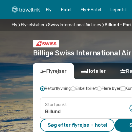
Fly
Hotel
Fly + Hotel
Lej en bil
Fly
Flyselskaber
Swiss International Air Lines
Billund - Pari
Billige Swiss International Air 
Flyrejser
Hoteller
Re
Returflyvning
Enkeltbillet
Flere byer
Kun
Startpunkt
Søg efter flyrejse + hotel
S