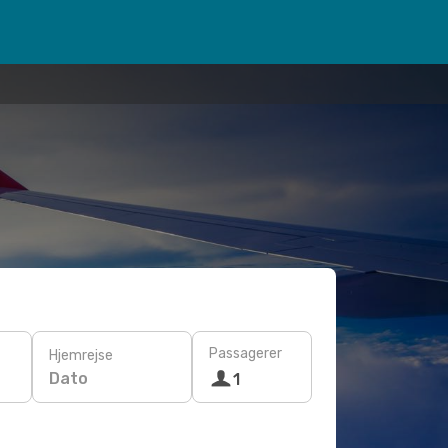
Passagerer
Hjemrejse
Dato
1