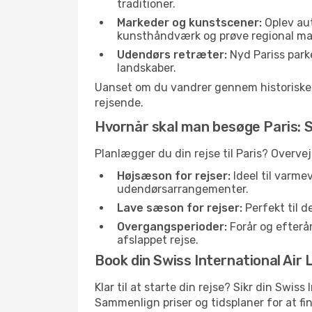
traditioner.
Markeder og kunstscener:
Oplev aut
kunsthåndværk og prøve regional ma
Udendørs retræter:
Nyd Pariss parke
landskaber.
Uanset om du vandrer gennem historiske ga
rejsende.
Hvornår skal man besøge Paris:
Planlægger du din rejse til Paris? Overve
Højsæson for rejser:
Ideel til varme
udendørsarrangementer.
Lave sæson for rejser:
Perfekt til d
Overgangsperioder:
Forår og efterår
afslappet rejse.
Book din Swiss International Air L
Klar til at starte din rejse? Sikr din Swiss
Sammenlign priser og tidsplaner for at fin