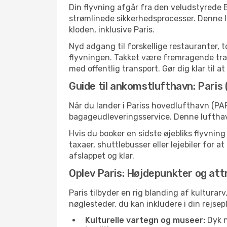
Din flyvning afgår fra den veludstyrede B
strømlinede sikkerhedsprocesser. Denne l
kloden, inklusive Paris.
Nyd adgang til forskellige restauranter, 
flyvningen. Takket være fremragende trans
med offentlig transport. Gør dig klar til a
Guide til ankomstlufthavn: Paris
Når du lander i Pariss hovedlufthavn (PAR
bagageudleveringsservice. Denne lufthavn
Hvis du booker en sidste øjebliks flyvning
taxaer, shuttlebusser eller lejebiler for a
afslappet og klar.
Oplev Paris: Højdepunkter og att
Paris tilbyder en rig blanding af kulturar
nøglesteder, du kan inkludere i din rejsep
Kulturelle vartegn og museer:
Dyk n