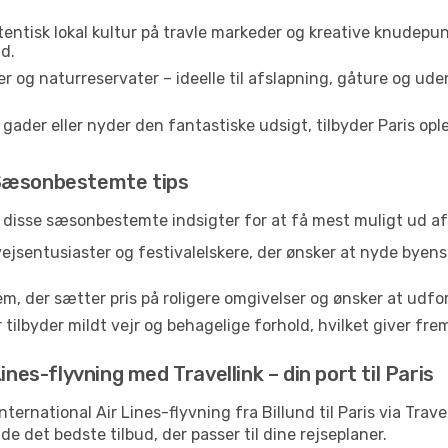
entisk lokal kultur på travle markeder og kreative knudepun
d.
r og naturreservater – ideelle til afslapning, gåture og ude
der eller nyder den fantastiske udsigt, tilbyder Paris oplev
 Sæsonbestemte tips
j disse sæsonbestemte indsigter for at få mest muligt ud af
vejsentusiaster og festivalelskere, der ønsker at nyde byen
em, der sætter pris på roligere omgivelser og ønsker at udf
 tilbyder mildt vejr og behagelige forhold, hvilket giver f
ines-flyvning med Travellink – din port til Paris
 International Air Lines-flyvning fra Billund til Paris via Tra
de det bedste tilbud, der passer til dine rejseplaner.