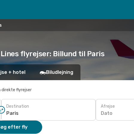
s
Lines flyrejser: Billund til Paris
jse + hotel
Biludlejning
 direkte flyrejser
Destination
Afrejse
Dato
øg efter fly