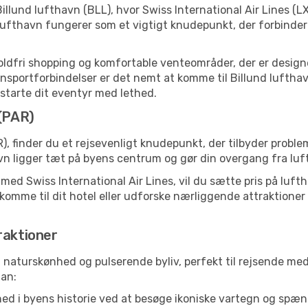
illund lufthavn (BLL), hvor Swiss International Air Lines (L
ufthavn fungerer som et vigtigt knudepunkt, der forbinder
toldfri shopping og komfortable venteområder, der er designet
portforbindelser er det nemt at komme til Billund lufthavn, 
t starte dit eventyr med lethed.
 (PAR)
), finder du et rejsevenligt knudepunkt, der tilbyder proble
 ligger tæt på byens centrum og gør din overgang fra luft 
 med Swiss International Air Lines, vil du sætte pris på luft
t komme til dit hotel eller udforske nærliggende attraktioner 
raktioner
v, naturskønhed og pulserende byliv, perfekt til rejsende med 
lan:
ed i byens historie ved at besøge ikoniske vartegn og spæn