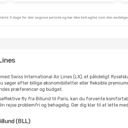
sidste 3 dage for den angivne periode og bør ikke betragtes som den endelige
Lines
ed Swiss International Air Lines (LX), et pålideligt flysel
 søger efter billige økonomibilletter eller fleksible premiu
jsendes præferencer og budget.
fektive fly fra Billund til Paris, kan du forvente komfortab
in rejse problemfri og behagelig. Gør dig klar til at lette m
illund (BLL)