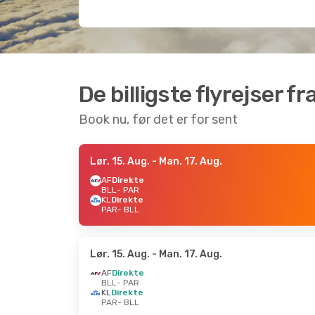
De billigste flyrejser fra
Book nu, før det er for sent
Lør. 15. Aug.
- Man. 17. Aug.
AF
Direkte
BLL
- PAR
KL
Direkte
PAR
- BLL
Lør. 15. Aug.
- Man. 17. Aug.
AF
Direkte
BLL
- PAR
KL
Direkte
PAR
- BLL