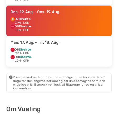
Ons. 19. Aug.
- Ons. 19. Aug.
U2
Direkte
CPH
- LON
D8
Direkte
LON
- CPH
Man. 17. Aug.
- Tir. 18. Aug.
D8
Direkte
CPH
- LON
D8
Direkte
LON
- CPH
Priserne vist nedenfor var tilgængelige inden for de sidste 3
dage for den angivne periode og bør ikke betragtes som den
endelige pris. Bemærk venligst, at tilgængelighed og priser
kan ændres.
Om Vueling