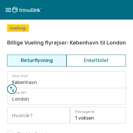
Billige Vueling flyrejser: København til London
Returflyvning
Enkeltbillet
Hvor fra?
København
Hvor til?
London
Passagerer
Hvornår?
1 voksen