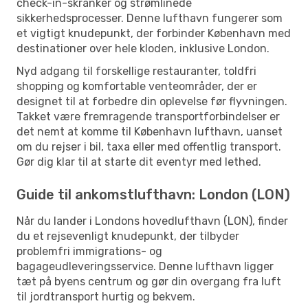
check-in-skranker og strømlinede
sikkerhedsprocesser. Denne lufthavn fungerer som
et vigtigt knudepunkt, der forbinder København med
destinationer over hele kloden, inklusive London.
Nyd adgang til forskellige restauranter, toldfri
shopping og komfortable venteområder, der er
designet til at forbedre din oplevelse før flyvningen.
Takket være fremragende transportforbindelser er
det nemt at komme til København lufthavn, uanset
om du rejser i bil, taxa eller med offentlig transport.
Gør dig klar til at starte dit eventyr med lethed.
Guide til ankomstlufthavn: London (LON)
Når du lander i Londons hovedlufthavn (LON), finder
du et rejsevenligt knudepunkt, der tilbyder
problemfri immigrations- og
bagageudleveringsservice. Denne lufthavn ligger
tæt på byens centrum og gør din overgang fra luft
til jordtransport hurtig og bekvem.