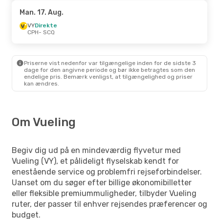
Man. 17. Aug.
VY
Direkte
CPH
- SCQ
Priserne vist nedenfor var tilgængelige inden for de sidste 3
dage for den angivne periode og bør ikke betragtes som den
endelige pris. Bemærk venligst, at tilgængelighed og priser
kan ændres.
Om Vueling
Begiv dig ud på en mindeværdig flyvetur med
Vueling (VY), et pålideligt flyselskab kendt for
enestående service og problemfri rejseforbindelser.
Uanset om du søger efter billige økonomibilletter
eller fleksible premiummuligheder, tilbyder Vueling
ruter, der passer til enhver rejsendes præferencer og
budget.