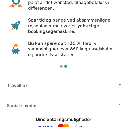
på et andet websted, tilbagebetaler vi
differencen.
Spar tid og penge ved at sammenligne
rejseplaner med vores
lynhurtige
bookingsøgemaskine
.
Du kan spare op til 30 %
, fordi vi
sammenligner over 660 lavprisselskaber
og andre flyselskaber.
Travellink
Om os
Sociale medier
Spørgsmål og svar
Hold dig opdateret om de seneste tilbud og rabatter:
Dine betalingsmuligheder