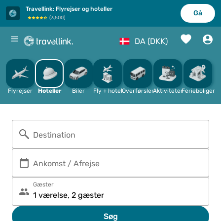
Travellink
:
Flyrejser og hoteller
Gå
(
3,500
)
%
DA (DKK)
Flyrejser
Hoteller
Biler
Fly + hotel
Overførsler
Aktiviteter
Ferieboliger
Destination
Ankomst / Afrejse
Gæster
Søg