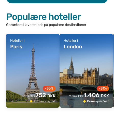
Populære hoteller
Garanteret laveste pris på populære destinationer
Hoteller i
Hoteller i
Paris
London
-35%
-31%
752
1.406
DKK
DKK
1.159
DKK
2.042
DKK
Prime-pris/nat
Prime-pris/nat