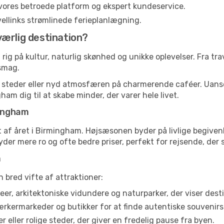
vores betroede platform og ekspert kundeservice.
ravellinks strømlinede ferieplanlægning.
værlig destination?
ig på kultur, naturlig skønhed og unikke oplevelser. Fra tra
smag.
ke steder eller nyd atmosfæren på charmerende caféer. Uan
gham dig til at skabe minder, der varer hele livet.
mingham
 af året i Birmingham. Højsæsonen byder på livlige begivenh
yder mere ro og ofte bedre priser, perfekt for rejsende, der
m
 bred vifte af attraktioner:
r, arkitektoniske vidundere og naturparker, der viser desti
rmarkeder og butikker for at finde autentiske souvenirs 
 eller rolige steder, der giver en fredelig pause fra byen.