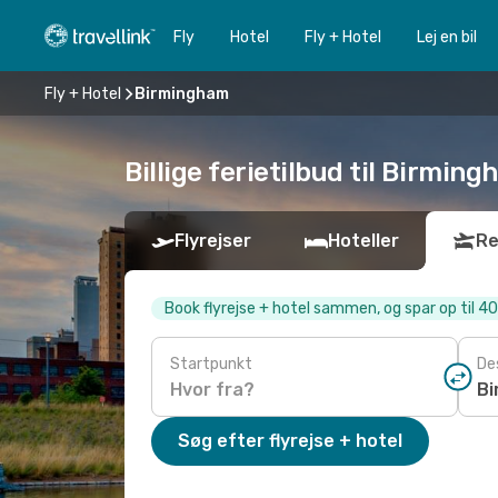
Fly
Hotel
Fly + Hotel
Lej en bil
Fly + Hotel
Birmingham
Billige ferietilbud til Birmin
Flyrejser
Hoteller
Re
Book flyrejse + hotel sammen, og spar op til 4
Startpunkt
De
Søg efter flyrejse + hotel