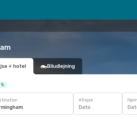
gham
jse + hotel
Biludlejning
0 %
stination
Afrejse
Hjem
Dato
Dat