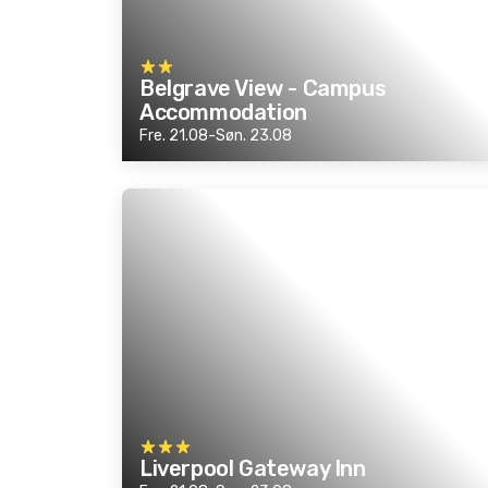
Belgrave View - Campus
Accommodation
Fre. 21.08-Søn. 23.08
Liverpool Gateway Inn