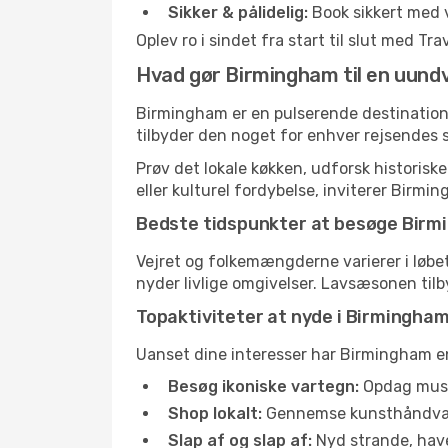
Sikker & pålidelig:
Book sikkert med 
Oplev ro i sindet fra start til slut med T
Hvad gør Birmingham til en uund
Birmingham er en pulserende destination r
tilbyder den noget for enhver rejsendes 
Prøv det lokale køkken, udforsk historis
eller kulturel fordybelse, inviterer Birmin
Bedste tidspunkter at besøge Bir
Vejret og folkemængderne varierer i løbet
nyder livlige omgivelser. Lavsæsonen tilb
Topaktiviteter at nyde i Birmingha
Uanset dine interesser har Birmingham en
Besøg ikoniske vartegn:
Opdag musee
Shop lokalt:
Gennemse kunsthåndværke
Slap af og slap af:
Nyd strande, haver