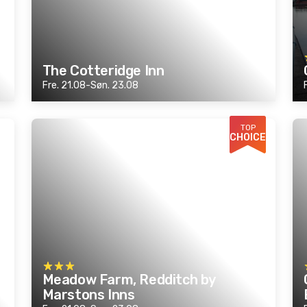
The Cotteridge Inn
Fre. 21.08-Søn. 23.08
TOP
CHOICE
Meadow Farm, Redditch by
Marstons Inns