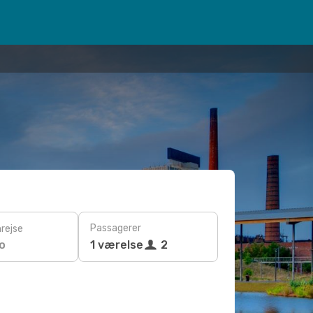
Passagerer
rejse
o
1 værelse
2