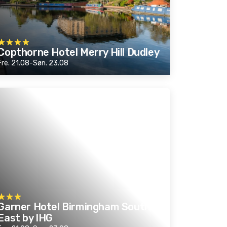
Copthorne Hotel Merry Hill Dudley
Fre. 21.08-Søn. 23.08
Garner Hotel Birmingham South
East by IHG