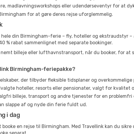
ture, madlavningsworkshops eller udendørseventyr for at dyk
Birmingham for at gøre deres rejse uforglemmelig.
k
e hele din Birmingham-ferie – fly, hoteller og ekstraudstyr 
il 40 % rabat sammenlignet med separate bookinger.
emt billeje eller lufthavnstransport, når du booker, for at 
ellink Birmingham-feriepakke?
lskaber, der tilbyder fleksible tidsplaner og overkommelige p
lgte hoteller, resorts eller pensionater, valgt for kvalitet 
lgfri billeje, transport og andre tjenester for en problemfri 
kan slappe af og nyde din ferie fuldt ud.
g i dag
 booke en rejse til Birmingham. Med Travellink kan du sikre 
oke separat.