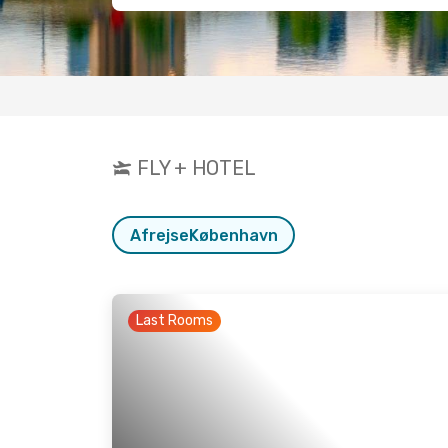
FLY + HOTEL
Afrejse
København
Last Rooms