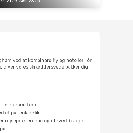
Fre. 21.08-Søn. 23.08
gham ved at kombinere fly og hoteller i én
e, giver vores skræddersyede pakker dig
 Birmingham-ferie.
d et par enkle klik.
hver rejsepræference og ethvert budget.
port.