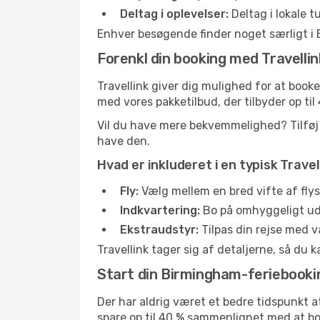
Deltag i oplevelser:
Deltag i lokale 
Enhver besøgende finder noget særligt i 
Forenkl din booking med Travellin
Travellink giver dig mulighed for at book
med vores pakketilbud, der tilbyder op t
Vil du have mere bekvemmelighed? Tilføj n
have den.
Hvad er inkluderet i en typisk Trav
Fly:
Vælg mellem en bred vifte af flyse
Indkvartering:
Bo på omhyggeligt udva
Ekstraudstyr:
Tilpas din rejse med va
Travellink tager sig af detaljerne, så du 
Start din Birmingham-feriebookin
Der har aldrig været et bedre tidspunkt at
spare op til 40 % sammenlignet med at bo