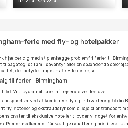
Fre. 21.08-Søn. 23.08
ngham-ferie med fly- og hotelpakker
k hjælper dig med at planlægge problemfri ferier til Birmin
t tilbagetog, et familieeventyr eller en spændende solorejs
 på det, der betyder noget – at nyde din rejse.
alg til ferier i Birmingham
illid. Vi tilbyder millioner af rejsende verden over:
a besparelser ved at kombinere fly og indkvartering til din
t fly, hoteller og ekstraudstyr som billeje eller transport me
ensionater til eksklusive hoteller tilbyder vi noget for en
ink Prime-medlemmer får særlige rabatter og prioriteret sup