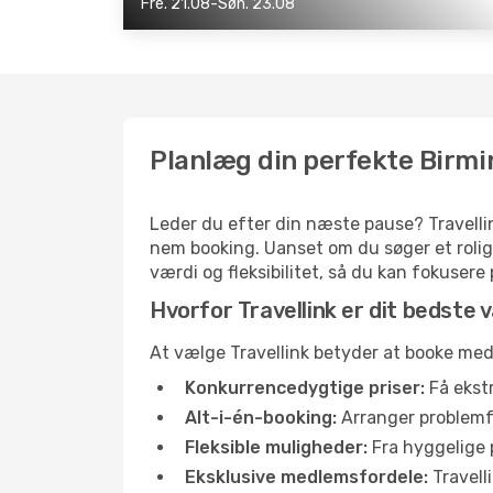
Fre. 21.08-Søn. 23.08
Planlæg din perfekte Birmi
Leder du efter din næste pause? Travellin
nem booking. Uanset om du søger et rolig
værdi og fleksibilitet, så du kan fokusere
Hvorfor Travellink er dit bedste v
At vælge Travellink betyder at booke med t
Konkurrencedygtige priser:
Få ekstr
Alt-i-én-booking:
Arranger problemfri
Fleksible muligheder:
Fra hyggelige p
Eksklusive medlemsfordele:
Travell