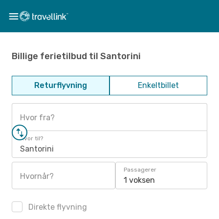
Billige ferietilbud til Santorini
Returflyvning
Enkeltbillet
Hvor fra?
Hvor til?
Santorini
Passagerer
Hvornår?
1 voksen
Direkte flyvning