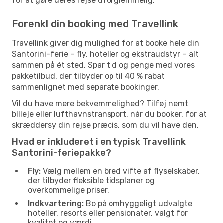
for at gøre deres rejse uforglemmelig.
Forenkl din booking med Travellink
Travellink giver dig mulighed for at booke hele din
Santorini-ferie – fly, hoteller og ekstraudstyr – alt
sammen på ét sted. Spar tid og penge med vores
pakketilbud, der tilbyder op til 40 % rabat
sammenlignet med separate bookinger.
Vil du have mere bekvemmelighed? Tilføj nemt
billeje eller lufthavnstransport, når du booker, for at
skræddersy din rejse præcis, som du vil have den.
Hvad er inkluderet i en typisk Travellink
Santorini-feriepakke?
Fly:
Vælg mellem en bred vifte af flyselskaber,
der tilbyder fleksible tidsplaner og
overkommelige priser.
Indkvartering:
Bo på omhyggeligt udvalgte
hoteller, resorts eller pensionater, valgt for
kvalitet og værdi.