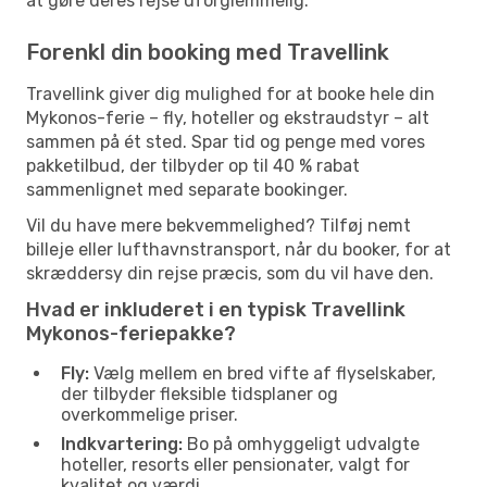
at gøre deres rejse uforglemmelig.
Forenkl din booking med Travellink
Travellink giver dig mulighed for at booke hele din
Mykonos-ferie – fly, hoteller og ekstraudstyr – alt
sammen på ét sted. Spar tid og penge med vores
pakketilbud, der tilbyder op til 40 % rabat
sammenlignet med separate bookinger.
Vil du have mere bekvemmelighed? Tilføj nemt
billeje eller lufthavnstransport, når du booker, for at
skræddersy din rejse præcis, som du vil have den.
Hvad er inkluderet i en typisk Travellink
Mykonos-feriepakke?
Fly:
Vælg mellem en bred vifte af flyselskaber,
der tilbyder fleksible tidsplaner og
overkommelige priser.
Indkvartering:
Bo på omhyggeligt udvalgte
hoteller, resorts eller pensionater, valgt for
kvalitet og værdi.