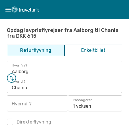
Opdag lavprisflyrejser fra Aalborg til Chania
fra DKK 615
Returflyvning
Enkeltbillet
Hvor fra?
Aalborg
Hvor til?
Chania
Passagerer
Hvornår?
1 voksen
Direkte flyvning