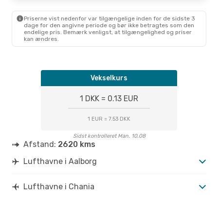
Lør. 3. Okt.
- Fre. 9. Okt.
Priserne vist nedenfor var tilgængelige inden for de sidste 3
Norwegian Air Sweden
dage for den angivne periode og bør ikke betragtes som den
1 Mellemlanding
endelige pris. Bemærk venligst, at tilgængelighed og priser
AAL
- CHQ
kan ændres.
Norwegian Air Sweden
1 Mellemlanding
CHQ
- AAL
Vekselkurs
1 DKK = 0.13 EUR
1 EUR = 7.53 DKK
Sidst kontrolleret Man. 10.08
Afstand:
2620 kms
Lufthavne i Aalborg
Lufthavne i Chania