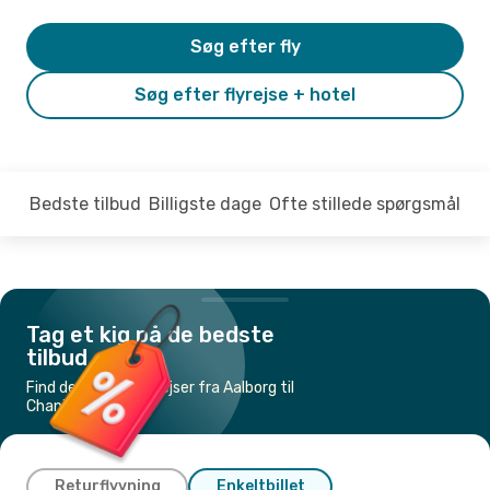
Søg efter fly
Søg efter flyrejse + hotel
Bedste tilbud
Billigste dage
Ofte stillede spørgsmål
Tag et kig på de bedste
tilbud
Find de billigste flyrejser fra Aalborg til
Chania
Returflyvning
Enkeltbillet