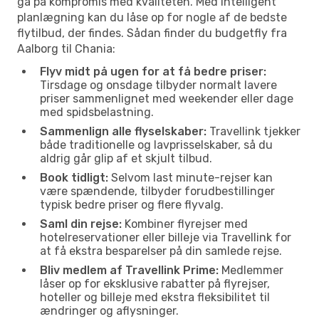
gå på kompromis med kvaliteten. Med intelligent
planlægning kan du låse op for nogle af de bedste
flytilbud, der findes. Sådan finder du budgetfly fra
Aalborg til Chania:
Flyv midt på ugen for at få bedre priser:
Tirsdage og onsdage tilbyder normalt lavere
priser sammenlignet med weekender eller dage
med spidsbelastning.
Sammenlign alle flyselskaber:
Travellink tjekker
både traditionelle og lavprisselskaber, så du
aldrig går glip af et skjult tilbud.
Book tidligt:
Selvom last minute-rejser kan
være spændende, tilbyder forudbestillinger
typisk bedre priser og flere flyvalg.
Saml din rejse:
Kombiner flyrejser med
hotelreservationer eller billeje via Travellink for
at få ekstra besparelser på din samlede rejse.
Bliv medlem af Travellink Prime:
Medlemmer
låser op for eksklusive rabatter på flyrejser,
hoteller og billeje med ekstra fleksibilitet til
ændringer og aflysninger.