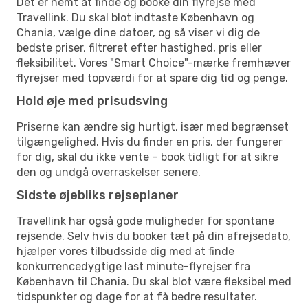
Det er nemt at finde og booke din flyrejse med
Travellink. Du skal blot indtaste København og
Chania, vælge dine datoer, og så viser vi dig de
bedste priser, filtreret efter hastighed, pris eller
fleksibilitet. Vores "Smart Choice"-mærke fremhæver
flyrejser med topværdi for at spare dig tid og penge.
Hold øje med prisudsving
Priserne kan ændre sig hurtigt, især med begrænset
tilgængelighed. Hvis du finder en pris, der fungerer
for dig, skal du ikke vente – book tidligt for at sikre
den og undgå overraskelser senere.
Sidste øjebliks rejseplaner
Travellink har også gode muligheder for spontane
rejsende. Selv hvis du booker tæt på din afrejsedato,
hjælper vores tilbudsside dig med at finde
konkurrencedygtige last minute-flyrejser fra
København til Chania. Du skal blot være fleksibel med
tidspunkter og dage for at få bedre resultater.