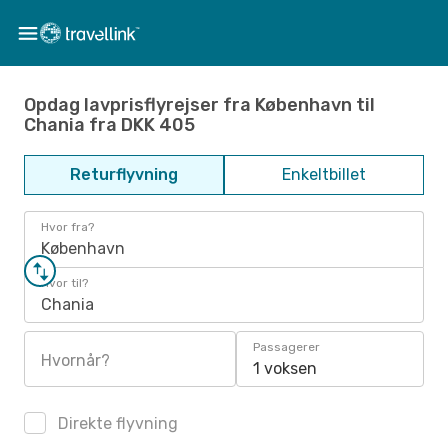
Opdag lavprisflyrejser fra København til
Chania fra DKK 405
Returflyvning
Enkeltbillet
Hvor fra?
København
Hvor til?
Chania
Passagerer
Hvornår?
1 voksen
Direkte flyvning