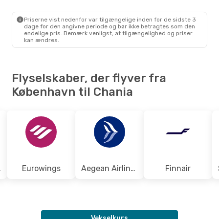
Norwegian Air Sweden
Direkte
CPH
- CHQ
Priserne vist nedenfor var tilgængelige inden for de sidste 3
Norwegian Air Sweden
Direkte
dage for den angivne periode og bør ikke betragtes som den
CHQ
- CPH
endelige pris. Bemærk venligst, at tilgængelighed og priser
kan ændres.
Flyselskaber, der flyver fra
København til Chania
eden
Eurowings
Aegean Airlines
Finnair
Vekselkurs