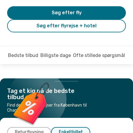
Søg efter fly
Søg efter flyrejse + hotel
Bedste tilbud
Billigste dage
Ofte stillede spørgsmål
Tag et kig på de bedste
tilbud
Find de billigste flyrejser fra København til
Chania
Returflyvning
Enkeltbillet