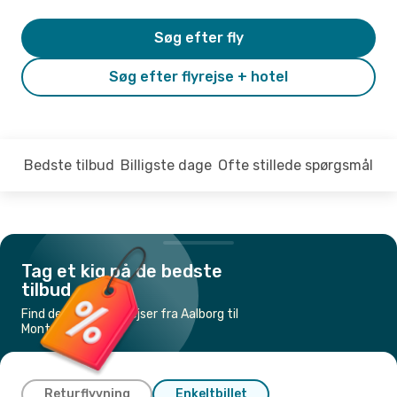
Søg efter fly
Søg efter flyrejse + hotel
Bedste tilbud
Billigste dage
Ofte stillede spørgsmål
Tag et kig på de bedste
tilbud
Find de billigste flyrejser fra Aalborg til
Montreal
Returflyvning
Enkeltbillet