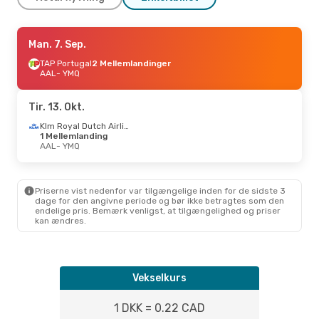
Tor. 24. Sep.
Man. 7. Sep.
- Tir. 29. Sep.
Air France
TAP Portugal
1 Mellemlanding
2 Mellemlandinger
AAL
AAL
- YMQ
- YMQ
Air France
1 Mellemlanding
YMQ
- AAL
Tir. 13. Okt.
Fre. 23. Okt.
- Man. 2. Nov.
Klm Royal Dutch Airlines
1 Mellemlanding
Scandinavian Airlines
AAL
- YMQ
2 Mellemlandinger
AAL
- YMQ
Lufthansa
2 Mellemlandinger
YMQ
- AAL
Priserne vist nedenfor var tilgængelige inden for de sidste 3
dage for den angivne periode og bør ikke betragtes som den
endelige pris. Bemærk venligst, at tilgængelighed og priser
Man. 12. Okt.
- Ons. 14. Okt.
kan ændres.
TAP Portugal
2 Mellemlandinger
AAL
- YMQ
Air Canada
2 Mellemlandinger
YMQ
- AAL
Vekselkurs
1 DKK = 0.22 CAD