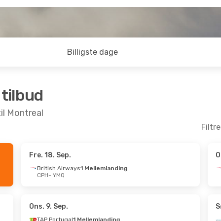
Billigste dage
 tilbud
til Montreal
Filtr
Fre. 18. Sep.
O
. Okt.
- Man. 19. Okt.
Man. 28. Sep.
- Tir
British Airways
1 Mellemlanding
CPH
- YMQ
rtugal
1 Mellemlanding
TAP Portugal
1 Mel
YMQ
CPH
- YMQ
rtugal
1 Mellemlanding
TAP Portugal
1 Mel
CPH
YMQ
- CPH
Ons. 9. Sep.
S
TAP Portugal
1 Mellemlanding