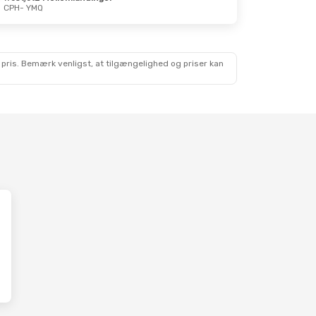
CPH
- YMQ
r. 3. Sep.
mlanding
Swiss International Air Lines
 pris. Bemærk venligst, at tilgængelighed og priser kan