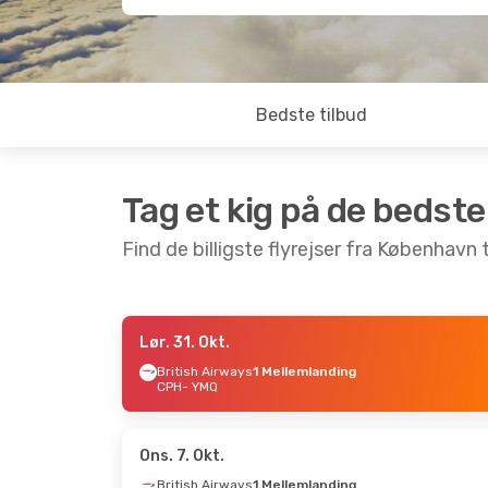
Bedste tilbud
Tag et kig på de bedste
Find de billigste flyrejser fra København 
Lør. 31. Okt.
Tor. 10. Sep.
- Tir. 15. Sep.
Ons. 14
British Airways
1 Mellemlanding
CPH
- YMQ
TAP Portugal
1 Mellemlanding
TAP Po
CPH
- YMQ
CPH
- 
TAP Portugal
1 Mellemlanding
TAP Po
YMQ
- CPH
YMQ
- 
Ons. 7. Okt.
British Airways
1 Mellemlanding