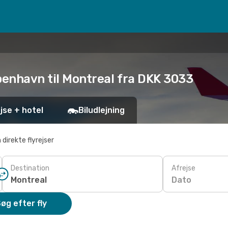
benhavn til Montreal fra DKK 3033
jse + hotel
Biludlejning
 direkte flyrejser
Destination
Afrejse
Dato
øg efter fly