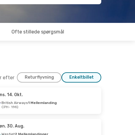
Ofte stillede spørgsmål
er efter
Returflyvning
Enkeltbillet
ns. 14. Okt.
. 6. Okt.
British Airways
1 Mellemlanding
CPH
- YMQ
lemlanding
lemlanding
øn. 30. Aug.
Westjet
2 Mellemlandinger