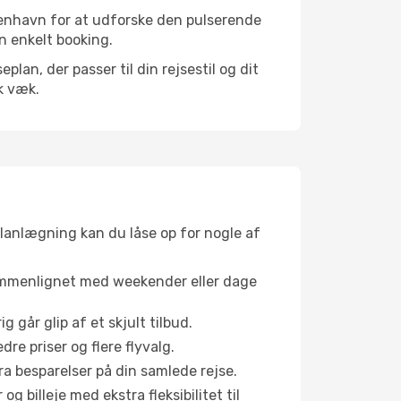
benhavn for at udforske den pulserende
en enkelt booking.
an, der passer til din rejsestil og dit
k væk.
planlægning kan du låse op for nogle af
sammenlignet med weekender eller dage
g går glip af et skjult tilbud.
e priser og flere flyvalg.
tra besparelser på din samlede rejse.
g billeje med ekstra fleksibilitet til