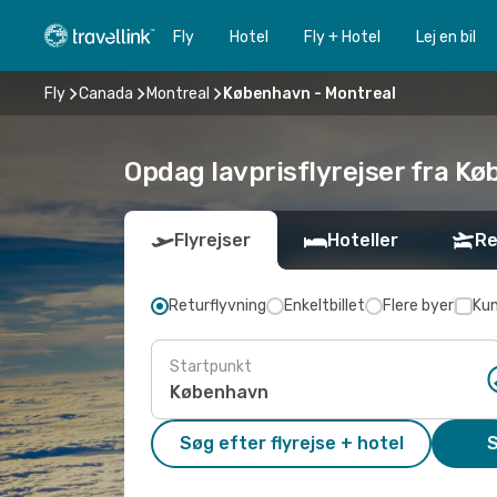
Fly
Hotel
Fly + Hotel
Lej en bil
Fly
Canada
Montreal
København - Montreal
Opdag lavprisflyrejser fra Kø
Flyrejser
Hoteller
Re
Returflyvning
Enkeltbillet
Flere byer
Kun
Startpunkt
Søg efter flyrejse + hotel
S