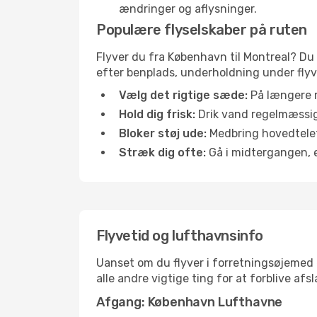
ændringer og aflysninger.
Populære flyselskaber på ruten
Flyver du fra København til Montreal? Du 
efter benplads, underholdning under flyvn
Vælg det rigtige sæde:
På længere r
Hold dig frisk:
Drik vand regelmæssigt
Bloker støj ude:
Medbring hovedtelefo
Stræk dig ofte:
Gå i midtergangen, el
Flyvetid og lufthavnsinfo
Uanset om du flyver i forretningsøjemed el
alle andre vigtige ting for at forblive af
Afgang: København Lufthavne