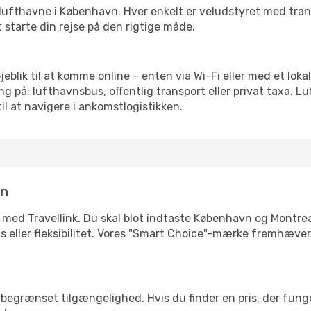
rre lufthavne i København. Hver enkelt er veludstyret med tra
t starte din rejse på den rigtige måde.
øjeblik til at komme online – enten via Wi-Fi eller med et lok
g på: lufthavnsbus, offentlig transport eller privat taxa. 
il at navigere i ankomstlogistikken.
in
 med Travellink. Du skal blot indtaste København og Montreal
pris eller fleksibilitet. Vores "Smart Choice"-mærke fremhæve
begrænset tilgængelighed. Hvis du finder en pris, der funger