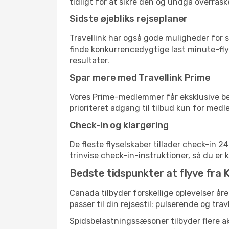
tidligt for at sikre den og undgå overrask
Sidste øjebliks rejseplaner
Travellink har også gode muligheder for s
finde konkurrencedygtige last minute-flyr
resultater.
Spar mere med Travellink Prime
Vores Prime-medlemmer får eksklusive besp
prioriteret adgang til tilbud kun for med
Check-in og klargøring
De fleste flyselskaber tillader check-in 
trinvise check-in-instruktioner, så du er kl
Bedste tidspunkter at flyve fra 
Canada tilbyder forskellige oplevelser åre
passer til din rejsestil: pulserende og trav
Spidsbelastningssæsoner tilbyder flere ak