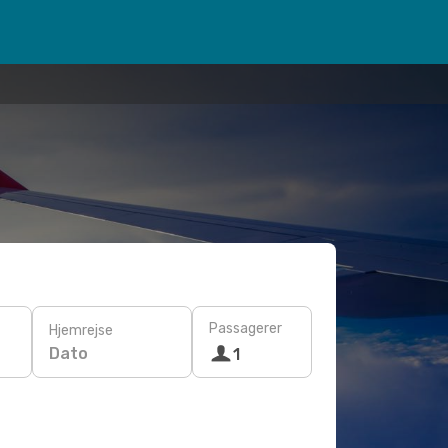
Passagerer
Hjemrejse
Dato
1