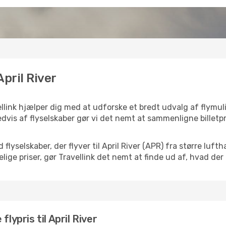
April River
vellink hjælper dig med at udforske et bredt udvalg af flymu
dvis af flyselskaber gør vi det nemt at sammenligne billetpr
 flyselskaber, der flyver til April River (APR) fra større lu
ige priser, gør Travellink det nemt at finde ud af, hvad der
lypris til April River