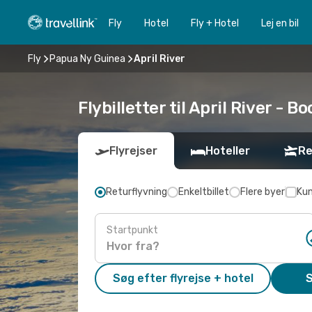
Fly
Hotel
Fly + Hotel
Lej en bil
Fly
Papua Ny Guinea
April River
Flybilletter til April River - Bo
Flyrejser
Hoteller
Re
Returflyvning
Enkeltbillet
Flere byer
Kun
Startpunkt
Søg efter flyrejse + hotel
S