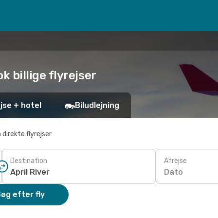
ok billige flyrejser
jse + hotel
Biludlejning
 direkte flyrejser
Destination
Afrejse
Dato
øg efter fly