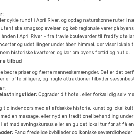
r:
ler cykle rundt i April River, og opdag naturskønne ruter i 
utentiske smagsoplevelser, og køb regionale varer på byen
ånden i April River – fra travle boulevarder til fredfyldte l
certer og udstillinger under åben himmel, der viser lokale t
em historiske kvarterer, og lær om byens fortid og nutid.
re tilbud
fte bedre priser og færre menneskemængder. Det er det perf
jser er ofte billigere, og nogle attraktioner tilbyder sæsonbe
er:
elastningstider:
Opgrader dit hotel, eller forkæl dig selv m
g tid indendørs med at afdække historie, kunst og lokal kult
 med en massage, eller nyd en traditionel behandling under 
i et madlavningskursus eller en guidet lokal tur for at få 
gder:
Fang fredelige bybilleder og ikoniske seværdigheder ude