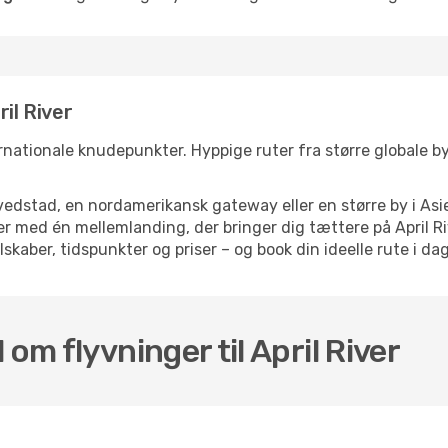
il River
ternationale knudepunkter. Hyppige ruter fra større globale bye
dstad, en nordamerikansk gateway eller en større by i Asie
lser med én mellemlanding, der bringer dig tættere på April 
skaber, tidspunkter og priser – og book din ideelle rute i dag
om flyvninger til April River