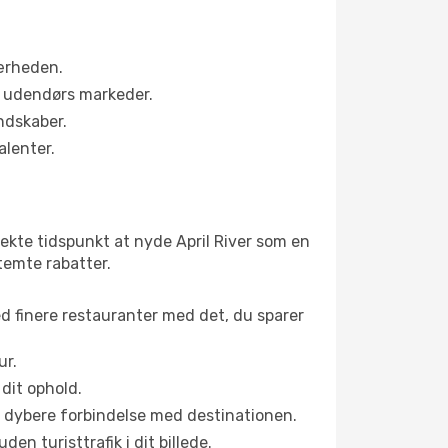
nærheden.
s udendørs markeder.
andskaber.
alenter.
ekte tidspunkt at nyde April River som en
stemte rabatter.
ed finere restauranter med det, du sparer
ur.
dit ophold.
en dybere forbindelse med destinationen.
n turisttrafik i dit billede.