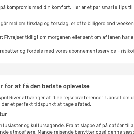
å på kompromis med din komfort. Her er et par smarte tips til
fgår mellem tirsdag og torsdag, er ofte billigere end weekendp
r:
Flyrejser tidligt om morgenen eller sent om aftenen har en
rabatter og fordele med vores abonnementsservice – risikofr
ver for at få den bedste oplevelse
l April River afhænger af dine rejsepræferencer. Uanset om du 
r der et perfekt tidspunkt at tage afsted.
tur
ntusiaster og kultursøgende. Fra at slappe af på caféer til at
ende atmosfære. Mange rejsende benytter også denne sæson t