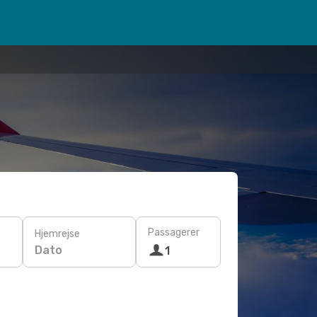
Passagerer
Hjemrejse
Dato
1