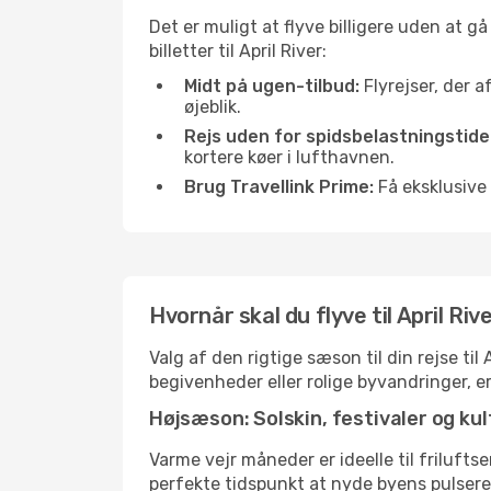
Det er muligt at flyve billigere uden at g
billetter til April River:
Midt på ugen-tilbud:
Flyrejser, der a
øjeblik.
Rejs uden for spidsbelastningstide
kortere køer i lufthavnen.
Brug Travellink Prime:
Få eksklusive 
Hvornår skal du flyve til April Ri
Valg af den rigtige sæson til din rejse ti
begivenheder eller rolige byvandringer, e
Højsæson: Solskin, festivaler og kul
Varme vejr måneder er ideelle til friluftse
perfekte tidspunkt at nyde byens pulser