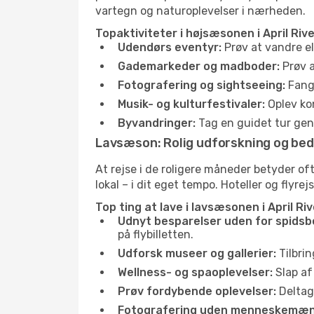
vartegn og naturoplevelser i nærheden.
Topaktiviteter i højsæsonen i April Rive
Udendørs eventyr:
Prøv at vandre el
Gademarkeder og madboder:
Prøv a
Fotografering og sightseeing:
Fang 
Musik- og kulturfestivaler:
Oplev kon
Byvandringer:
Tag en guidet tur genn
Lavsæson: Rolig udforskning og bed
At rejse i de roligere måneder betyder o
lokal – i dit eget tempo. Hoteller og flyre
Top ting at lave i lavsæsonen i April Riv
Udnyt besparelser uden for spidsb
på flybilletten.
Udforsk museer og gallerier:
Tilbrin
Wellness- og spaoplevelser:
Slap af
Prøv fordybende oplevelser:
Deltag 
Fotografering uden menneskemæn