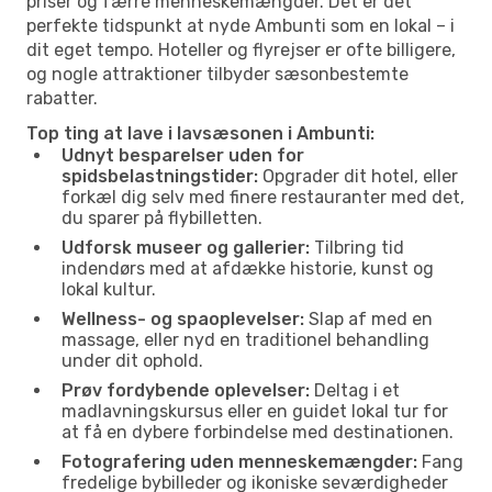
priser og færre menneskemængder. Det er det
perfekte tidspunkt at nyde Ambunti som en lokal – i
dit eget tempo. Hoteller og flyrejser er ofte billigere,
og nogle attraktioner tilbyder sæsonbestemte
rabatter.
Top ting at lave i lavsæsonen i Ambunti:
Udnyt besparelser uden for
spidsbelastningstider:
Opgrader dit hotel, eller
forkæl dig selv med finere restauranter med det,
du sparer på flybilletten.
Udforsk museer og gallerier:
Tilbring tid
indendørs med at afdække historie, kunst og
lokal kultur.
Wellness- og spaoplevelser:
Slap af med en
massage, eller nyd en traditionel behandling
under dit ophold.
Prøv fordybende oplevelser:
Deltag i et
madlavningskursus eller en guidet lokal tur for
at få en dybere forbindelse med destinationen.
Fotografering uden menneskemængder:
Fang
fredelige bybilleder og ikoniske seværdigheder