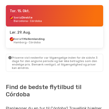
Ons. 14. Okt.
Tor. 15. Okt.
- Søn. 18. Okt.
Iberia
Iberia
1 Mellemlanding
Direkte
København
Barcelona
- Córdoba
- Córdoba
Vueling
1 Mellemlanding
Córdoba
- København
Lør. 29. Aug.
Iberia
1 Mellemlanding
Hamborg
- Córdoba
Priserne vist nedenfor var tilgængelige inden for de sidste 3
dage for den angivne periode og bør ikke betragtes som den
endelige pris. Bemærk venligst, at tilgængelighed og priser
kan ændres.
Find de bedste flytilbud til
Córdoba
Planlægger du en tur til Córdoba? Travellink hjælper