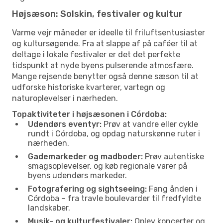
Højsæson: Solskin, festivaler og kultur
Varme vejr måneder er ideelle til friluftsentusiaster
og kultursøgende. Fra at slappe af på caféer til at
deltage i lokale festivaler er det det perfekte
tidspunkt at nyde byens pulserende atmosfære.
Mange rejsende benytter også denne sæson til at
udforske historiske kvarterer, vartegn og
naturoplevelser i nærheden.
Topaktiviteter i højsæsonen i Córdoba:
Udendørs eventyr:
Prøv at vandre eller cykle
rundt i Córdoba, og opdag naturskønne ruter i
nærheden.
Gademarkeder og madboder:
Prøv autentiske
smagsoplevelser, og køb regionale varer på
byens udendørs markeder.
Fotografering og sightseeing:
Fang ånden i
Córdoba – fra travle boulevarder til fredfyldte
landskaber.
Musik- og kulturfestivaler:
Oplev koncerter og