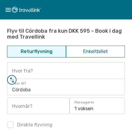
Flyv til Córdoba fra kun DKK 595 – Book i dag
med Travellink
Returflyvning
Enkeltbillet
Hvor fra?
Hvor til?
Córdoba
Passagerer
Hvornår?
1 voksen
Direkte flyvning