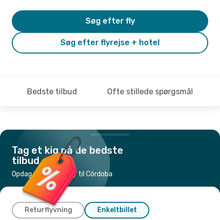
Søg efter fly
Søg efter flyrejse + hotel
Bedste tilbud
Ofte stillede spørgsmål
Tag et kig på de bedste
tilbud
Opdag de billigste fly til Córdoba
Returflyvning
Enkeltbillet