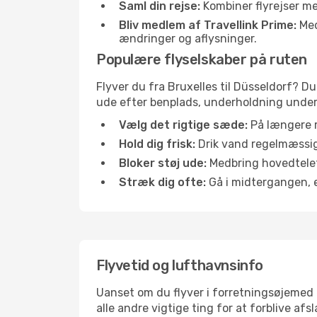
Saml din rejse:
Kombiner flyrejser med
Bliv medlem af Travellink Prime:
Medl
ændringer og aflysninger.
Populære flyselskaber på ruten
Flyver du fra Bruxelles til Düsseldorf? Du
ude efter benplads, underholdning under f
Vælg det rigtige sæde:
På længere r
Hold dig frisk:
Drik vand regelmæssigt
Bloker støj ude:
Medbring hovedtelefo
Stræk dig ofte:
Gå i midtergangen, el
Flyvetid og lufthavnsinfo
Uanset om du flyver i forretningsøjemed el
alle andre vigtige ting for at forblive af