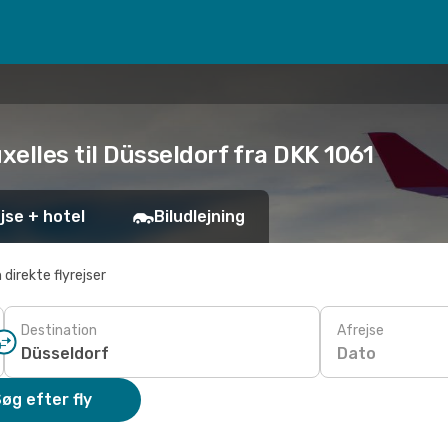
xelles til Düsseldorf fra DKK 1061
jse + hotel
Biludlejning
 direkte flyrejser
Destination
Afrejse
Dato
øg efter fly