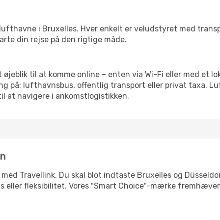
rre lufthavne i Bruxelles. Hver enkelt er veludstyret med tran
tarte din rejse på den rigtige måde.
t øjeblik til at komme online – enten via Wi-Fi eller med et l
g på: lufthavnsbus, offentlig transport eller privat taxa. 
il at navigere i ankomstlogistikken.
in
 med Travellink. Du skal blot indtaste Bruxelles og Düsseldor
pris eller fleksibilitet. Vores "Smart Choice"-mærke fremhæve