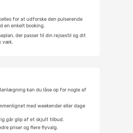
xelles for at udforske den pulserende
ed en enkelt booking.
an, der passer til din rejsestil og dit
k væk.
planlægning kan du låse op for nogle af
sammenlignet med weekender eller dage
g går glip af et skjult tilbud.
e priser og flere flyvalg.