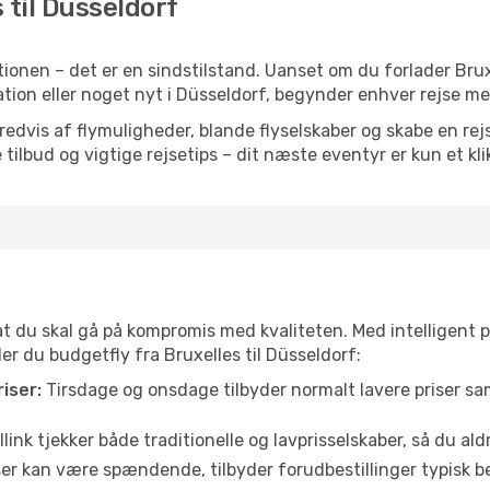
s til Düsseldorf
ionen – det er en sindstilstand. Uanset om du forlader Bru
piration eller noget nyt i Düsseldorf, begynder enhver rejse m
vis af flymuligheder, blande flyselskaber og skabe en rejsepl
tilbud og vigtige rejsetips – dit næste eventyr er kun et kli
 at du skal gå på kompromis med kvaliteten. Med intelligent 
der du budgetfly fra Bruxelles til Düsseldorf:
iser:
Tirsdage og onsdage tilbyder normalt lavere priser 
link tjekker både traditionelle og lavprisselskaber, så du aldri
r kan være spændende, tilbyder forudbestillinger typisk bedr