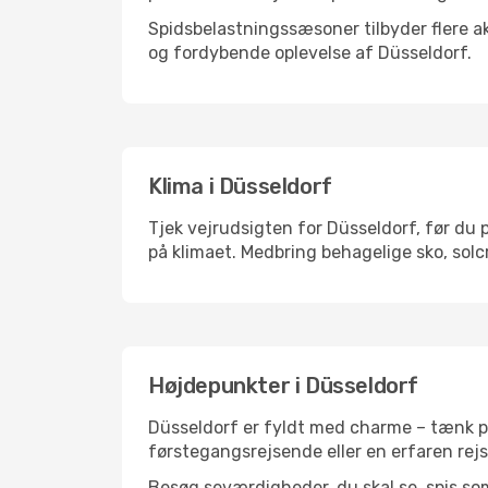
Spidsbelastningssæsoner tilbyder flere ak
og fordybende oplevelse af Düsseldorf.
Klima i Düsseldorf
Tjek vejrudsigten for Düsseldorf, før du p
på klimaet. Medbring behagelige sko, solc
Højdepunkter i Düsseldorf
Düsseldorf er fyldt med charme – tænk på
førstegangsrejsende eller en erfaren rejs
Besøg seværdigheder, du skal se, spis som 