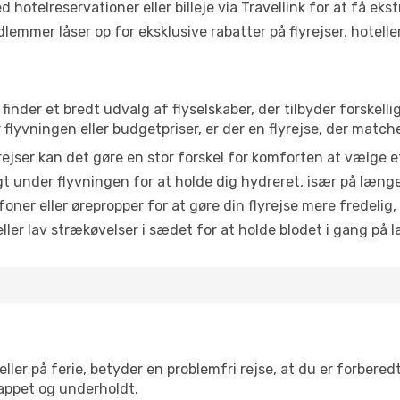
 hotelreservationer eller billeje via Travellink for at få eks
emmer låser op for eksklusive rabatter på flyrejser, hoteller o
 finder et bredt udvalg af flyselskaber, der tilbyder forske
lyvningen eller budgetpriser, er der en flyrejse, der match
ejser kan det gøre en stor forskel for komforten at vælge 
 under flyvningen for at holde dig hydreret, især på læng
ner eller ørepropper for at gøre din flyrejse mere fredelig,
ler lav strækøvelser i sædet for at holde blodet i gang på l
ler på ferie, betyder en problemfri rejse, at du er forbered
slappet og underholdt.