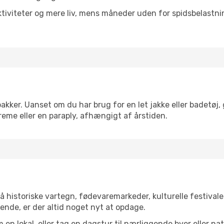
tiviteter og mere liv, mens måneder uden for spidsbelastnin
akker. Uanset om du har brug for en let jakke eller badetøj,
reme eller en paraply, afhængigt af årstiden.
 historiske vartegn, fødevaremarkeder, kulturelle festival
ende, er der altid noget nyt at opdage.
en lokal, eller tag en dagstur til nærliggende byer eller na