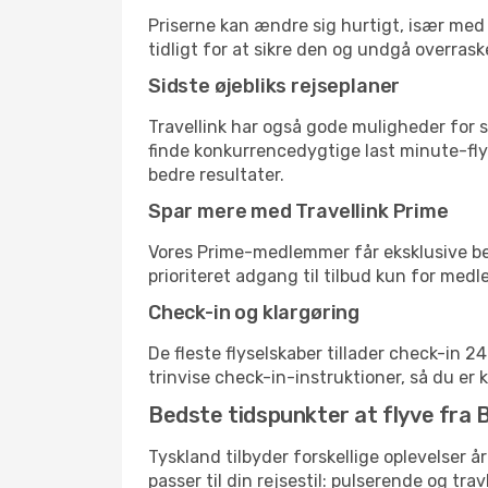
Priserne kan ændre sig hurtigt, især med 
tidligt for at sikre den og undgå overrask
Sidste øjebliks rejseplaner
Travellink har også gode muligheder for s
finde konkurrencedygtige last minute-flyr
bedre resultater.
Spar mere med Travellink Prime
Vores Prime-medlemmer får eksklusive besp
prioriteret adgang til tilbud kun for med
Check-in og klargøring
De fleste flyselskaber tillader check-in 
trinvise check-in-instruktioner, så du er kl
Bedste tidspunkter at flyve fra B
Tyskland tilbyder forskellige oplevelser å
passer til din rejsestil: pulserende og trav