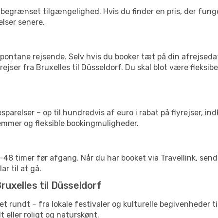
begrænset tilgængelighed. Hvis du finder en pris, der funger
elser senere.
pontane rejsende. Selv hvis du booker tæt på din afrejseda
ejser fra Bruxelles til Düsseldorf. Du skal blot være fleksib
arelser – op til hundredvis af euro i rabat på flyrejser, ind
lemmer og fleksible bookingmuligheder.
24-48 timer før afgang. Når du har booket via Travellink, se
ar til at gå.
ruxelles til Düsseldorf
ret rundt – fra lokale festivaler og kulturelle begivenheder t
lt eller roligt og naturskønt.