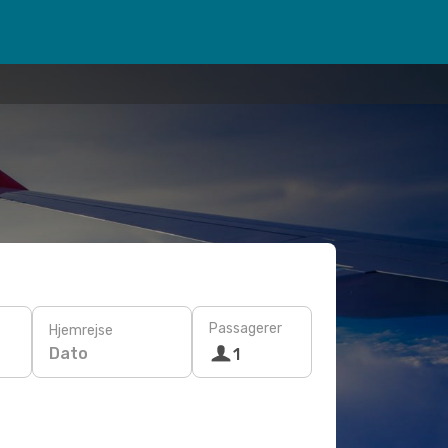
Passagerer
Hjemrejse
Dato
1