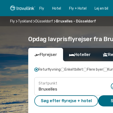
Fly
Hotel
Fly + Hotel
Lej en bil
Fly
Tyskland
Düsseldorf
Bruxelles - Düsseldorf
Opdag lavprisflyrejser fra Bru
Flyrejser
Hoteller
Re
Returflyvning
Enkeltbillet
Flere byer
Kun
Startpunkt
Søg efter flyrejse + hotel
S