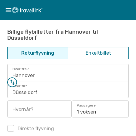
Billige flybilletter fra Hannover til
Düsseldorf
Returflyvning
Enkeltbillet
Hvor fra?
Hannover
Hvor til?
Düsseldorf
Passagerer
Hvornår?
1 voksen
Direkte flyvning