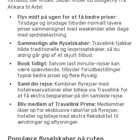
flytilbud, der findes. Sådan finder du budgetfly fra
Ankara til Arbil:
Flyv midt på ugen for at få bedre priser:
Tirsdage og onsdage tilbyder normalt lavere
priser sammenlignet med weekender eller dage
med spidsbelastning.
Sammenlign alle flyselskaber:
Travellink tjekker
både traditionelle og lavprisselskaber, så du
aldrig går glip af et skjult tilbud.
Book tidligt:
Selvom last minute-rejser kan
være spændende, tilbyder forudbestillinger
typisk bedre priser og flere flyvalg.
Saml din rejse:
Kombiner flyrejser med
hotelreservationer eller billeje via Travellink for
at få ekstra besparelser på din samlede rejse.
Bliv medlem af Travellink Prime:
Medlemmer
låser op for eksklusive rabatter på flyrejser,
hoteller og billeje med ekstra fleksibilitet til
ændringer og aflysninger.
Populære flyselskaber på ruten