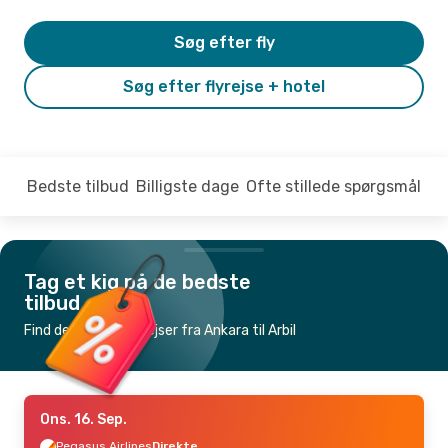
Søg efter fly
Søg efter flyrejse + hotel
Bedste tilbud
Billigste dage
Ofte stillede spørgsmål
Tag et kig på de bedste
tilbud
Find de billigste flyrejser fra Ankara til Arbil
Ons. 16. Sep.
Pegasus Airlines
Direkte