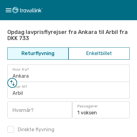
Opdag lavprisflyrejser fra Ankara til Arbil fra
DKK 733
Returflyvning
Enkeltbillet
Hvor fra?
Ankara
Hvor til?
Arbil
Passagerer
Hvornår?
1 voksen
Direkte flyvning