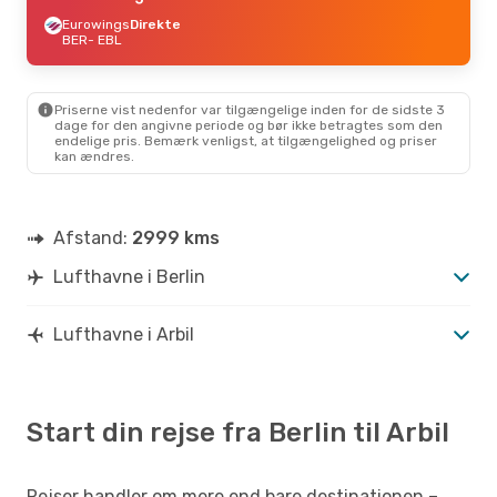
Eurowings
Direkte
BER
- EBL
Priserne vist nedenfor var tilgængelige inden for de sidste 3
dage for den angivne periode og bør ikke betragtes som den
endelige pris. Bemærk venligst, at tilgængelighed og priser
kan ændres.
Afstand:
2999 kms
Lufthavne i Berlin
Lufthavne i Arbil
Start din rejse fra Berlin til Arbil
Rejser handler om mere end bare destinationen –