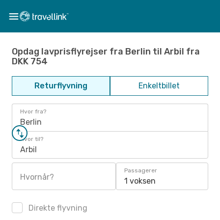
Opdag lavprisflyrejser fra Berlin til Arbil fra
DKK 754
Returflyvning
Enkeltbillet
Hvor fra?
Berlin
Hvor til?
Arbil
Passagerer
Hvornår?
1 voksen
Direkte flyvning