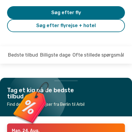
Søg efter fly
Søg efter flyrejse + hotel
Bedste tilbud
Billigste dage
Ofte stillede spørgsmål
Tag et kig på de bedste
tilbud
Find de billigste flyrejser fra Berlin til Arbil
Man. 24. Aug.