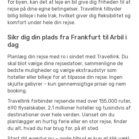
for byen, kan det at leje en bil give dig friheden til at
rejse på dine egne betingelser. Travellink tilbyder
billig billeje i hele Irak, hvilket giver dig fleksibilitet og
komfort under hele din rejse.
Sikr dig din plads fra Frankfurt til Arbil i
dag
Planlæg din rejse med ro i sindet med Travellink. Du
skal blot vælge dine rejsedatoer, sammenligne de
bedste muligheder og vælge ekstraudstyr som
hoteller eller billeje for at tilpasse din rejse. Ingen
skjulte gebyrer – kun gennemsigtige priser og nem
booking.
Travellink forbinder rejsende med over 155.000 ruter,
690 flyselskaber, 2,1 millioner hoteller og tusindvis af
destinationer over hele verden. Uanset om du
planlægger en hurtig ferie eller en stor rejse, finder
du alt, hvad du har brug for, på ét sted.
Start dit eventyr nu – gode tilbud er kun et klik væk!