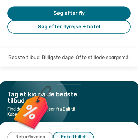
Søg efter fly
Søg efter flyrejse + hotel
Bedste tilbud
Billigste dage
Ofte stillede spørgsmål
Tag et kig på de bedste
tilbud
Find de billigste flyrejser fra Bali til
København
Returflyvning
Enkeltbillet