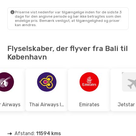
Etihad Airways
1 Mellemlanding
DPS
- CPH
Etihad Airways
1 Mellemlanding
Priserne vist nedenfor var tilgængelige inden for de sidste 3
CPH
- DPS
dage for den angivne periode og bør ikke betragtes som den
endelige pris. Bemærk venligst, at tilgængelighed og priser
kan ændres.
Flyselskaber, der flyver fra Bali til
København
r Airways
Thai Airways International
Emirates
Jetstar
Afstand:
11594 kms