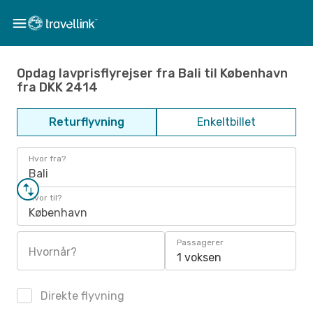
Opdag lavprisflyrejser fra Bali til København
fra DKK 2414
Returflyvning
Enkeltbillet
Hvor fra?
Bali
Hvor til?
København
Passagerer
Hvornår?
1 voksen
Direkte flyvning