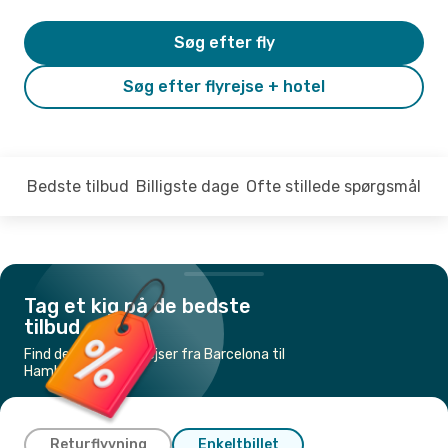
Søg efter fly
Søg efter flyrejse + hotel
Bedste tilbud
Billigste dage
Ofte stillede spørgsmål
Tag et kig på de bedste
tilbud
Find de billigste flyrejser fra Barcelona til
Hamborg
Returflyvning
Enkeltbillet