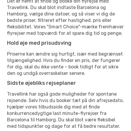
Det er nemt at finde og booke din flyrejse med
Travellink. Du skal blot indtaste Barcelona og
Hamborg, vælge dine datoer, og så viser vi dig de
bedste priser, filtreret efter hastighed, pris eller
fleksibilitet. Vores "Smart Choice"-mærke fremhæver
flyrejser med topværdi for at spare dig tid og penge.
Hold øje med prisudsving
Priserne kan ændre sig hurtigt, især med begrænset
tilgængelighed. Hvis du finder en pris, der fungerer
for dig, skal du ikke vente – book tidligt for at sikre
den og undgå overraskelser senere.
Sidste øjebliks rejseplaner
Travellink har også gode muligheder for spontane
rejsende. Selv hvis du booker tæt på din afrejsedato,
hjælper vores tilbudsside dig med at finde
konkurrencedygtige last minute-flyrejser fra
Barcelona til Hamborg. Du skal blot være fleksibel
med tidspunkter og dage for at få bedre resultater.