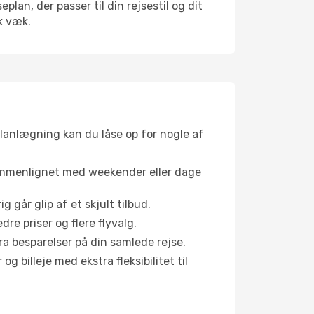
an, der passer til din rejsestil og dit
k væk.
planlægning kan du låse op for nogle af
sammenlignet med weekender eller dage
g går glip af et skjult tilbud.
e priser og flere flyvalg.
tra besparelser på din samlede rejse.
g billeje med ekstra fleksibilitet til