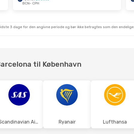
BCN
- CPH
t.
- Man. 26. Okt.
Tir. 1. Sep.
- Tir. 1. Sep.
rekte
Ryanair
Direkte
BCN
- CPH
rekte
Lufthansa
1 Mellemlandi
CPH
- BCN
sidste 3 dage for den angivne periode og bør ikke betragtes som den endelige
 Barcelona til København
Scandinavian Airlines
Ryanair
Lufthansa