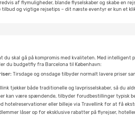
vis af flymuligheder, blande flyselskaber og skabe en rejsepl
tilbud og vigtige rejsetips – dit næste eventyr er kun et kli
 at du skal gå på kompromis med kvaliteten. Med intelligent 
nder du budgetfly fra Barcelona til København:
iser:
Tirsdage og onsdage tilbyder normalt lavere priser 
link tjekker både traditionelle og lavprisselskaber, så du aldri
r kan være spændende, tilbyder forudbestillinger typisk bedr
 hotelreservationer eller billeje via Travellink for at få eks
emmer låser op for eksklusive rabatter på flyrejser, hoteller o