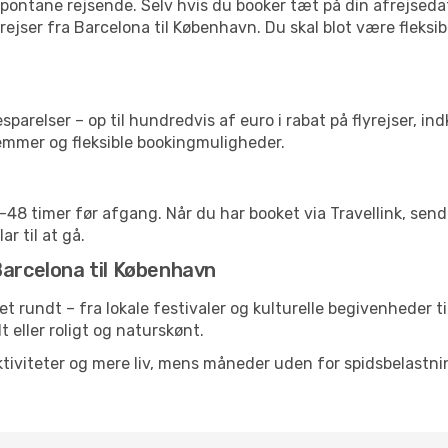
pontane rejsende. Selv hvis du booker tæt på din afrejseda
ejser fra Barcelona til København. Du skal blot være fleksi
arelser – op til hundredvis af euro i rabat på flyrejser, ind
lemmer og fleksible bookingmuligheder.
24-48 timer før afgang. Når du har booket via Travellink, se
ar til at gå.
Barcelona til København
et rundt – fra lokale festivaler og kulturelle begivenheder t
lt eller roligt og naturskønt.
tiviteter og mere liv, mens måneder uden for spidsbelastnin