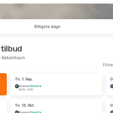
Billigste dage
 tilbud
til København
Filtr
Tir. 1. Sep.
O
ep.
- Søn. 4. Okt.
Ons. 16. Sep.
- Ons. 23. 
Ryanair
Direkte
BCN
- CPH
rekte
Ryanair
Direkte
BCN
- CPH
rekte
Ryanair
Direkte
CPH
- BCN
Tir. 13. Okt.
O
Ryanair
Direkte