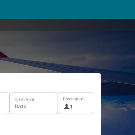
Passagerer
Hjemrejse
Dato
1