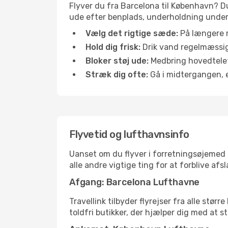
Flyver du fra Barcelona til København? Du
ude efter benplads, underholdning under f
Vælg det rigtige sæde:
På længere r
Hold dig frisk:
Drik vand regelmæssigt
Bloker støj ude:
Medbring hovedtelefo
Stræk dig ofte:
Gå i midtergangen, el
Flyvetid og lufthavnsinfo
Uanset om du flyver i forretningsøjemed el
alle andre vigtige ting for at forblive af
Afgang: Barcelona Lufthavne
Travellink tilbyder flyrejser fra alle stø
toldfri butikker, der hjælper dig med at s