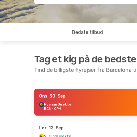
Bedste tilbud
Tag et kig på de bedste
Find de billigste flyrejser fra Barcelona 
Ons. 30. Sep.
Tir. 8. Sep.
- Ons. 9. Sep.
Ons. 30. S
Ryanair
Direkte
BCN
- CPH
Ryanair
Direkte
Ryanair
Di
BCN
- CPH
BCN
- CPH
Ryanair
Direkte
Ryanair
Di
CPH
- BCN
CPH
- BCN
Lør. 12. Sep.
Vueling
Direkte