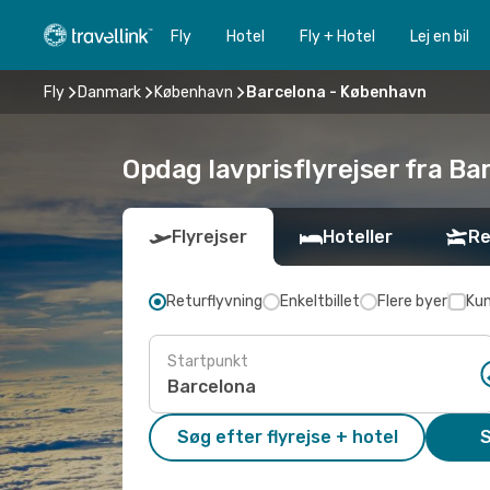
Fly
Hotel
Fly + Hotel
Lej en bil
Fly
Danmark
København
Barcelona - København
Opdag lavprisflyrejser fra Ba
Flyrejser
Hoteller
Re
Returflyvning
Enkeltbillet
Flere byer
Kun
Startpunkt
Søg efter flyrejse + hotel
S