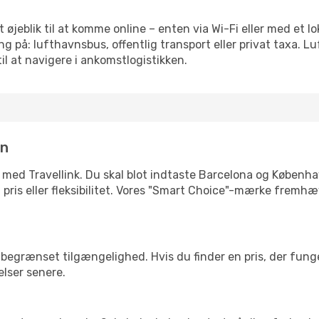
 øjeblik til at komme online – enten via Wi-Fi eller med et l
g på: lufthavnsbus, offentlig transport eller privat taxa. 
il at navigere i ankomstlogistikken.
in
e med Travellink. Du skal blot indtaste Barcelona og Københav
d, pris eller fleksibilitet. Vores "Smart Choice"-mærke fremh
begrænset tilgængelighed. Hvis du finder en pris, der funger
elser senere.