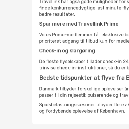
Travellink har også gode muligheder for s
finde konkurrencedygtige last minute-flyr
bedre resultater.
Spar mere med Travellink Prime
Vores Prime-medlemmer får eksklusive besp
prioriteret adgang til tilbud kun for med
Check-in og klargøring
De fleste flyselskaber tillader check-in 
trinvise check-in-instruktioner, så du er kl
Bedste tidspunkter at flyve fra 
Danmark tilbyder forskellige oplevelser år
passer til din rejsestil: pulserende og trav
Spidsbelastningssæsoner tilbyder flere ak
og fordybende oplevelse af København.