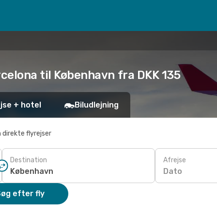
rcelona til København fra DKK 135
jse + hotel
Biludlejning
 direkte flyrejser
Destination
Afrejse
Dato
øg efter fly