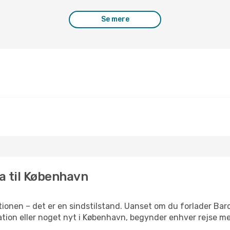
Se mere
na til København
ionen – det er en sindstilstand. Uanset om du forlader Bar
iration eller noget nyt i København, begynder enhver rejse m