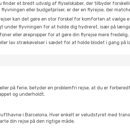
 finder et bredt udvalg af flyselskaber, der tilbyder forske
lyvningen eller budgetpriser, er der en flyrejse, der match
ejser kan det gøre en stor forskel for komforten at vælge 
 under flyvningen for at holde dig hydreret, især på læng
ner eller ørepropper for at gøre din flyrejse mere fredelig,
ler lav strækøvelser i sædet for at holde blodet i gang på l
ler på ferie, betyder en problemfri rejse, at du er forbered
slappet og underholdt.
rre lufthavne i Barcelona. Hver enkelt er veludstyret med tra
tarte din rejse på den rigtige måde.