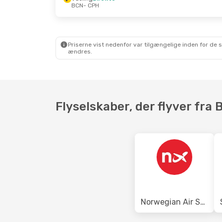
BCN
- CPH
Tir. 13. Okt.
- Søn. 18. Okt.
Fre. 23. Ok
Ryanair
Direkte
Ryanair
Di
BCN
- CPH
BCN
- CPH
Ryanair
Direkte
Ryanair
Di
CPH
- BCN
CPH
- BCN
Priserne vist nedenfor var tilgængelige inden for de 
ændres.
Flyselskaber, der flyver fra
Norwegian Air Sweden