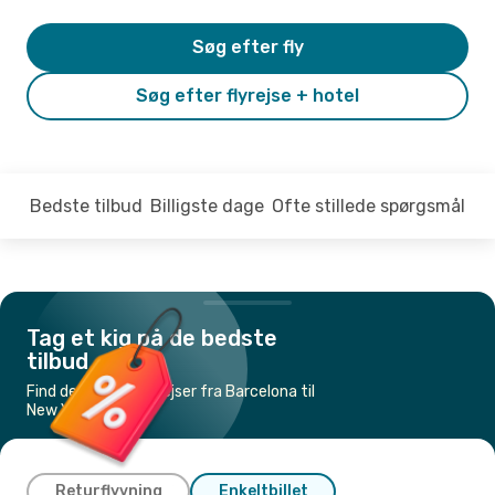
Søg efter fly
Søg efter flyrejse + hotel
Bedste tilbud
Billigste dage
Ofte stillede spørgsmål
Tag et kig på de bedste
tilbud
Find de billigste flyrejser fra Barcelona til
New York
Returflyvning
Enkeltbillet