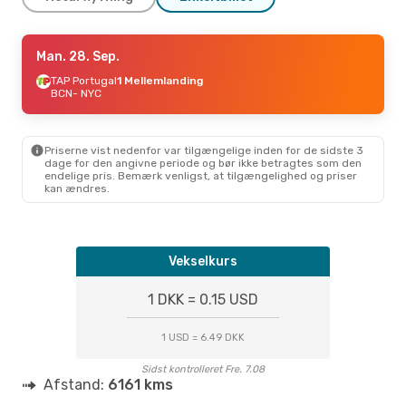
Søn. 11. Okt.
Man. 28. Sep.
- Man. 19. Okt.
TAP Portugal
TAP Portugal
1 Mellemlanding
1 Mellemlanding
BCN
- NYC
BCN
- NYC
TAP Portugal
1 Mellemlanding
NYC
- BCN
Priserne vist nedenfor var tilgængelige inden for de sidste 3
dage for den angivne periode og bør ikke betragtes som den
endelige pris. Bemærk venligst, at tilgængelighed og priser
kan ændres.
Vekselkurs
1 DKK = 0.15 USD
1 USD = 6.49 DKK
Sidst kontrolleret Fre. 7.08
Afstand:
6161 kms