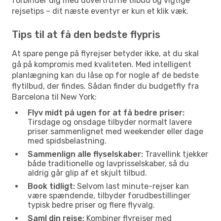
forbinder dig med uovertrufne tilbud og vigtige
rejsetips – dit næste eventyr er kun et klik væk.
Tips til at få den bedste flypris
At spare penge på flyrejser betyder ikke, at du skal
gå på kompromis med kvaliteten. Med intelligent
planlægning kan du låse op for nogle af de bedste
flytilbud, der findes. Sådan finder du budgetfly fra
Barcelona til New York:
Flyv midt på ugen for at få bedre priser:
Tirsdage og onsdage tilbyder normalt lavere
priser sammenlignet med weekender eller dage
med spidsbelastning.
Sammenlign alle flyselskaber:
Travellink tjekker
både traditionelle og lavprisselskaber, så du
aldrig går glip af et skjult tilbud.
Book tidligt:
Selvom last minute-rejser kan
være spændende, tilbyder forudbestillinger
typisk bedre priser og flere flyvalg.
Saml din rejse:
Kombiner flyrejser med