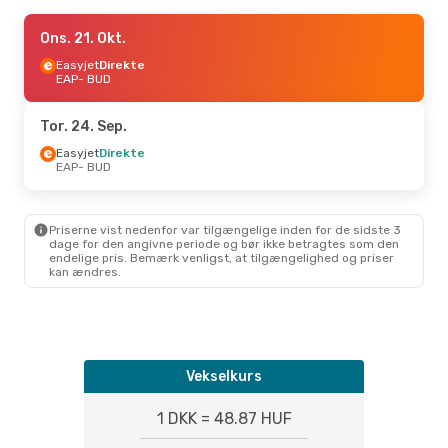
Man. 19. Okt.
Ons. 21. Okt.
- Tor. 22. Okt.
Easyjet
Easyjet
Direkte
Direkte
EAP
EAP
- BUD
- BUD
Easyjet
Direkte
BUD
- EAP
Tor. 24. Sep.
Easyjet
Direkte
EAP
- BUD
Priserne vist nedenfor var tilgængelige inden for de sidste 3
dage for den angivne periode og bør ikke betragtes som den
endelige pris. Bemærk venligst, at tilgængelighed og priser
kan ændres.
Vekselkurs
1 DKK = 48.87 HUF