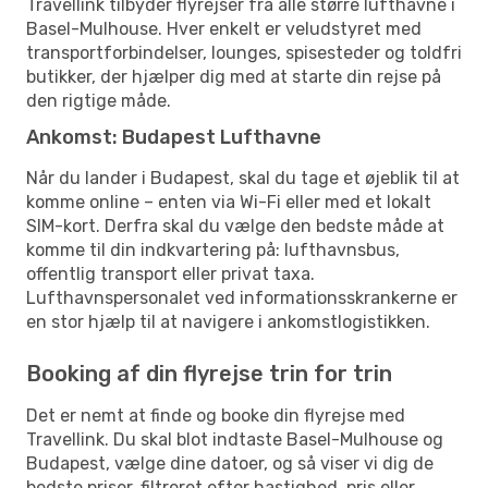
Travellink tilbyder flyrejser fra alle større lufthavne i
Basel-Mulhouse. Hver enkelt er veludstyret med
transportforbindelser, lounges, spisesteder og toldfri
butikker, der hjælper dig med at starte din rejse på
den rigtige måde.
Ankomst: Budapest Lufthavne
Når du lander i Budapest, skal du tage et øjeblik til at
komme online – enten via Wi-Fi eller med et lokalt
SIM-kort. Derfra skal du vælge den bedste måde at
komme til din indkvartering på: lufthavnsbus,
offentlig transport eller privat taxa.
Lufthavnspersonalet ved informationsskrankerne er
en stor hjælp til at navigere i ankomstlogistikken.
Booking af din flyrejse trin for trin
Det er nemt at finde og booke din flyrejse med
Travellink. Du skal blot indtaste Basel-Mulhouse og
Budapest, vælge dine datoer, og så viser vi dig de
bedste priser, filtreret efter hastighed, pris eller