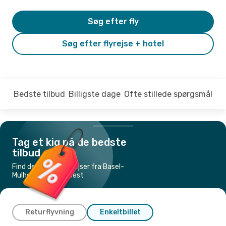
Søg efter fly
Søg efter flyrejse + hotel
Bedste tilbud
Billigste dage
Ofte stillede spørgsmål
Tag et kig på de bedste
tilbud
Find de billigste flyrejser fra Basel-
Mulhouse til Budapest
Returflyvning
Enkeltbillet