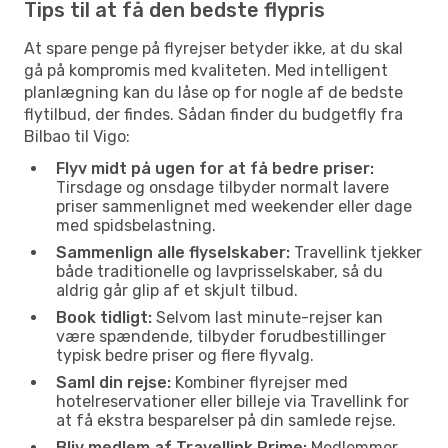
Tips til at få den bedste flypris
At spare penge på flyrejser betyder ikke, at du skal
gå på kompromis med kvaliteten. Med intelligent
planlægning kan du låse op for nogle af de bedste
flytilbud, der findes. Sådan finder du budgetfly fra
Bilbao til Vigo:
Flyv midt på ugen for at få bedre priser:
Tirsdage og onsdage tilbyder normalt lavere
priser sammenlignet med weekender eller dage
med spidsbelastning.
Sammenlign alle flyselskaber:
Travellink tjekker
både traditionelle og lavprisselskaber, så du
aldrig går glip af et skjult tilbud.
Book tidligt:
Selvom last minute-rejser kan
være spændende, tilbyder forudbestillinger
typisk bedre priser og flere flyvalg.
Saml din rejse:
Kombiner flyrejser med
hotelreservationer eller billeje via Travellink for
at få ekstra besparelser på din samlede rejse.
Bliv medlem af Travellink Prime:
Medlemmer