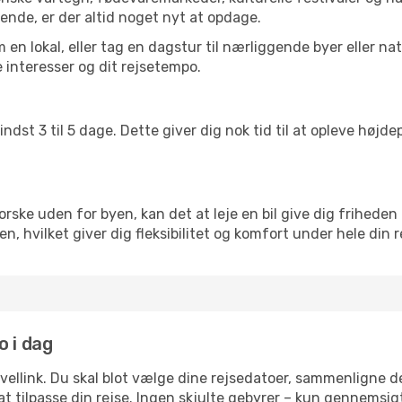
ende, er der altid noget nyt at opdage.
en lokal, eller tag en dagstur til nærliggende byer eller na
 interesser og dit rejsetempo.
ndst 3 til 5 dage. Dette giver dig nok tid til at opleve høj
rske uden for byen, kan det at leje en bil give dig friheden 
nien, hvilket giver dig fleksibilitet og komfort under hele din r
o i dag
avellink. Du skal blot vælge dine rejsedatoer, sammenligne
r at tilpasse din rejse. Ingen skjulte gebyrer – kun gennemsi