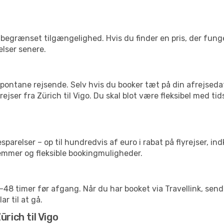
begrænset tilgængelighed. Hvis du finder en pris, der funger
elser senere.
pontane rejsende. Selv hvis du booker tæt på din afrejseda
ejser fra Zürich til Vigo. Du skal blot være fleksibel med ti
arelser – op til hundredvis af euro i rabat på flyrejser, ind
lemmer og fleksible bookingmuligheder.
24-48 timer før afgang. Når du har booket via Travellink, se
ar til at gå.
rich til Vigo