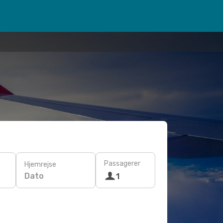
Passagerer
Hjemrejse
Dato
1