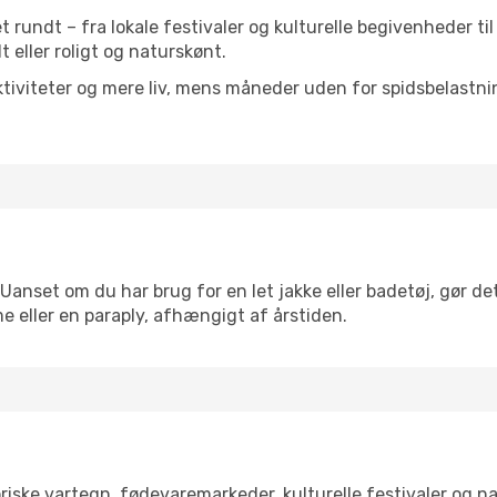
et rundt – fra lokale festivaler og kulturelle begivenheder ti
lt eller roligt og naturskønt.
tiviteter og mere liv, mens måneder uden for spidsbelastnin
 Uanset om du har brug for en let jakke eller badetøj, gør de
e eller en paraply, afhængigt af årstiden.
riske vartegn, fødevaremarkeder, kulturelle festivaler og 