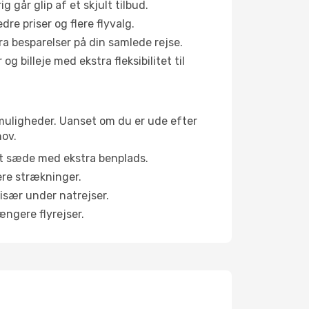
g går glip af et skjult tilbud.
e priser og flere flyvalg.
tra besparelser på din samlede rejse.
g billeje med ekstra fleksibilitet til
nemuligheder. Uanset om du er ude efter
hov.
et sæde med ekstra benplads.
ere strækninger.
 især under natrejser.
ængere flyrejser.