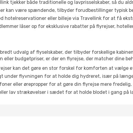
link tjekker både traditionelle og lavprisselskaber, så du aldri
r kan være spændende, tilbyder forudbestillinger typisk bedr
 hotelreservationer eller billeje via Travellink for at få eks
emmer låser op for eksklusive rabatter på flyrejser, hoteller o
t bredt udvalg af flyselskaber, der tilbyder forskellige kabi
eller budgetpriser, er der en flyrejse, der matcher dine be
ejser kan det gøre en stor forskel for komforten at vælge 
 under flyvningen for at holde dig hydreret, især på læng
ner eller ørepropper for at gøre din flyrejse mere fredelig,
ler lav strækøvelser i sædet for at holde blodet i gang på l