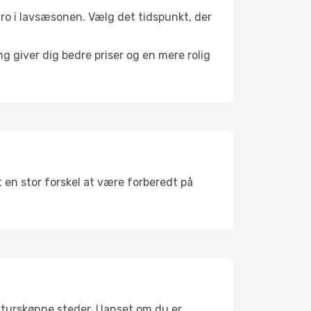
l ro i lavsæsonen. Vælg det tidspunkt, der
g giver dig bedre priser og en mere rolig
t en stor forskel at være forberedt på
naturskønne steder. Uanset om du er