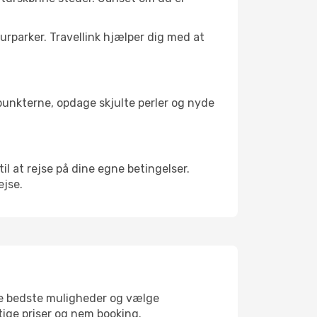
turparker. Travellink hjælper dig med at
depunkterne, opdage skjulte perler og nyde
til at rejse på dine egne betingelser.
ejse.
 de bedste muligheder og vælge
gtige priser og nem booking.