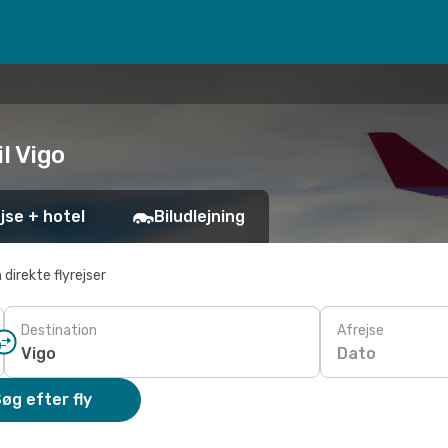
il Vigo
jse + hotel
Biludlejning
 direkte flyrejser
Destination
Afrejse
Dato
øg efter fly