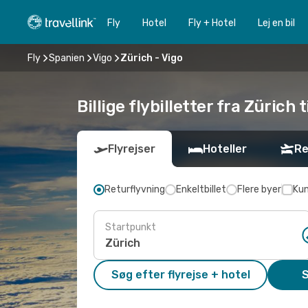
Fly
Hotel
Fly + Hotel
Lej en bil
Fly
Spanien
Vigo
Zürich - Vigo
Billige flybilletter fra Zürich t
Flyrejser
Hoteller
Re
Returflyvning
Enkeltbillet
Flere byer
Kun
Startpunkt
Søg efter flyrejse + hotel
S