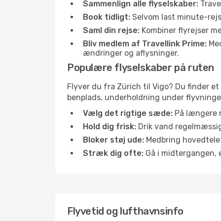
Sammenlign alle flyselskaber:
Travel
Book tidligt:
Selvom last minute-rejse
Saml din rejse:
Kombiner flyrejser med
Bliv medlem af Travellink Prime:
Medl
ændringer og aflysninger.
Populære flyselskaber på ruten
Flyver du fra Zürich til Vigo? Du finder e
benplads, underholdning under flyvningen 
Vælg det rigtige sæde:
På længere r
Hold dig frisk:
Drik vand regelmæssigt
Bloker støj ude:
Medbring hovedtelefo
Stræk dig ofte:
Gå i midtergangen, el
Flyvetid og lufthavnsinfo