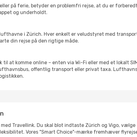
ler på ferie, betyder en problemfri rejse, at du er forbered
slappet og underholdt.
rre lufthavne i Zürich. Hver enkelt er veludstyret med transpo
tarte din rejse på den rigtige måde.
lik til at komme online – enten via Wi-Fi eller med et lokalt 
lufthavnsbus, offentlig transport eller privat taxa. Luftha
ogistikken.
in
 med Travellink. Du skal blot indtaste Zürich og Vigo, vælge 
ler fleksibilitet. Vores "Smart Choice"-mærke fremhæver flyrej