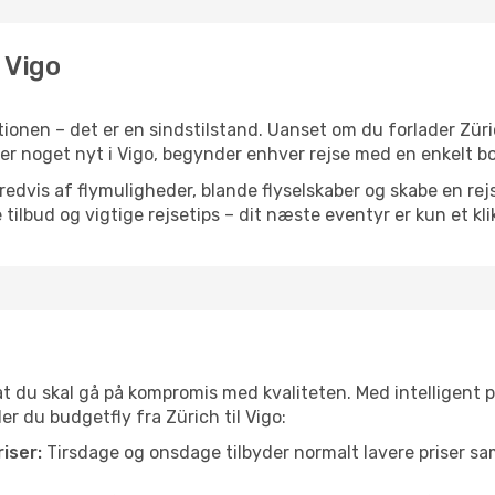
l Vigo
ionen – det er en sindstilstand. Uanset om du forlader Züri
 eller noget nyt i Vigo, begynder enhver rejse med en enkelt b
vis af flymuligheder, blande flyselskaber og skabe en rejsepl
tilbud og vigtige rejsetips – dit næste eventyr er kun et kli
 at du skal gå på kompromis med kvaliteten. Med intelligent 
er du budgetfly fra Zürich til Vigo:
iser:
Tirsdage og onsdage tilbyder normalt lavere priser 