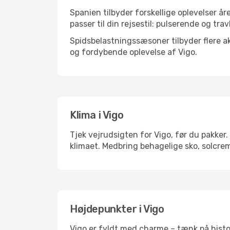
Spanien tilbyder forskellige oplevelser år
passer til din rejsestil: pulserende og trav
Spidsbelastningssæsoner tilbyder flere ak
og fordybende oplevelse af Vigo.
Klima i Vigo
Tjek vejrudsigten for Vigo, før du pakker.
klimaet. Medbring behagelige sko, solcrem
Højdepunkter i Vigo
Vigo er fyldt med charme – tænk på histo