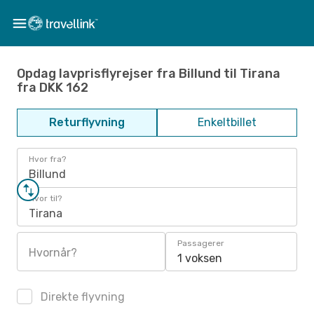
Opdag lavprisflyrejser fra Billund til Tirana
fra DKK 162
Returflyvning
Enkeltbillet
Hvor fra?
Billund
Hvor til?
Tirana
Passagerer
Hvornår?
1 voksen
Direkte flyvning