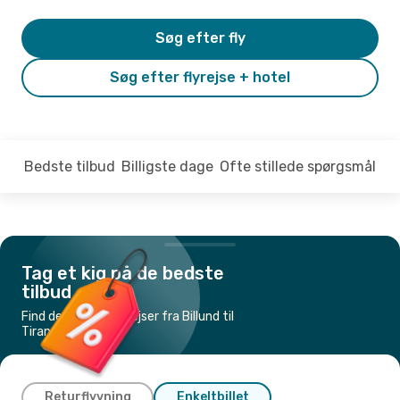
Søg efter fly
Søg efter flyrejse + hotel
Bedste tilbud
Billigste dage
Ofte stillede spørgsmål
Tag et kig på de bedste
tilbud
Find de billigste flyrejser fra Billund til
Tirana
Returflyvning
Enkeltbillet