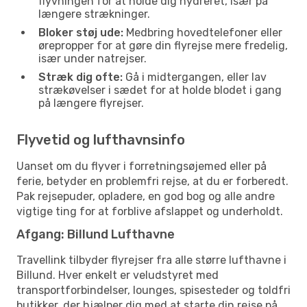
flyvningen for at holde dig hydreret, især på
længere strækninger.
Bloker støj ude:
Medbring hovedtelefoner eller
ørepropper for at gøre din flyrejse mere fredelig,
især under natrejser.
Stræk dig ofte:
Gå i midtergangen, eller lav
strækøvelser i sædet for at holde blodet i gang
på længere flyrejser.
Flyvetid og lufthavnsinfo
Uanset om du flyver i forretningsøjemed eller på
ferie, betyder en problemfri rejse, at du er forberedt.
Pak rejsepuder, opladere, en god bog og alle andre
vigtige ting for at forblive afslappet og underholdt.
Afgang: Billund Lufthavne
Travellink tilbyder flyrejser fra alle større lufthavne i
Billund. Hver enkelt er veludstyret med
transportforbindelser, lounges, spisesteder og toldfri
butikker, der hjælper dig med at starte din rejse på