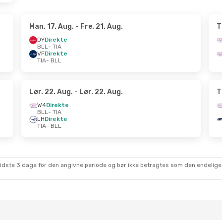
Man. 17. Aug.
- Fre. 21. Aug.
T
DY
Direkte
BLL
- TIA
VF
Direkte
TIA
- BLL
Lør. 22. Aug.
- Lør. 22. Aug.
T
W4
Direkte
BLL
- TIA
LH
Direkte
TIA
- BLL
sidste 3 dage for den angivne periode og bør ikke betragtes som den endelige