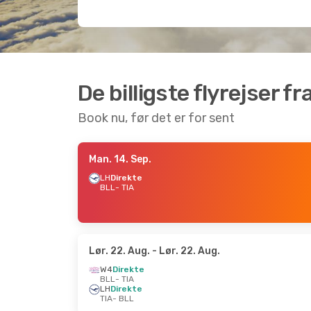
De billigste flyrejser fra
Book nu, før det er for sent
Man. 14. Sep.
LH
Direkte
BLL
- TIA
Lør. 22. Aug.
- Lør. 22. Aug.
W4
Direkte
BLL
- TIA
LH
Direkte
TIA
- BLL