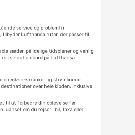
tående service og problemfri
 tilbyder Lufthansa ruter, der passer til
ble sæder, pålidelige tidsplaner og venlig
ed ro i sindet ombord på Lufthansa.
ske check-in-skranker og strømlinede
estinationer over hele kloden, inklusive
 til at forbedre din oplevelse før
uanset om du rejser i bil, taxa eller