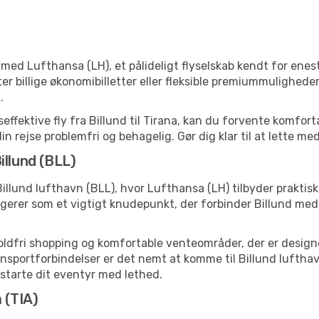
med Lufthansa (LH), et pålideligt flyselskab kendt for enes
r billige økonomibilletter eller fleksible premiummuligheder,
.
ffektive fly fra Billund til Tirana, kan du forvente komforta
din rejse problemfri og behagelig. Gør dig klar til at lette m
illund (BLL)
illund lufthavn (BLL), hvor Lufthansa (LH) tilbyder prakti
erer som et vigtigt knudepunkt, der forbinder Billund med d
toldfri shopping og komfortable venteområder, der er designet
portforbindelser er det nemt at komme til Billund lufthavn, 
t starte dit eventyr med lethed.
 (TIA)