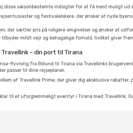
ej disse sæsonbestemte indsigter for at få mest muligt ud a
vejsentusiaster og festivalelskere, der ønsker at nyde byen
em, der sætter pris på roligere omgivelser og ønsker at udf
 tilbyder mildt vejr og behagelige forhold, hvilket giver f
ravellink – din port til Tirana
thansa-flyvning fra Billund til Tirana via Travellinks brugerv
der passer til dine rejseplaner.
dlem af Travellink Prime, der giver dig eksklusive rabatter,
 klar til et uforglemmeligt eventyr i Tirana med Travellink. G