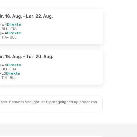
ir. 18. Aug.
- Lør. 22. Aug.
W4
Direkte
BLL
- TIA
W4
Direkte
TIA
- BLL
ir. 18. Aug.
- Tor. 20. Aug.
W4
Direkte
BLL
- TIA
LO
Direkte
TIA
- BLL
 pris. Bemærk venligst, at tilgængelighed og priser kan