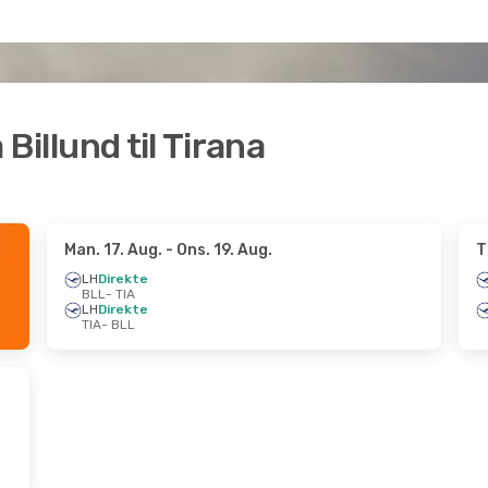
 Billund til Tirana
Man. 17. Aug.
- Ons. 19. Aug.
T
LH
Direkte
BLL
- TIA
LH
Direkte
TIA
- BLL