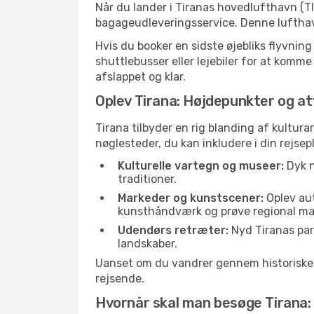
Når du lander i Tiranas hovedlufthavn (TI
bagageudleveringsservice. Denne lufthavn
Hvis du booker en sidste øjebliks flyvnin
shuttlebusser eller lejebiler for at komme
afslappet og klar.
Oplev Tirana: Højdepunkter og at
Tirana tilbyder en rig blanding af kultura
nøglesteder, du kan inkludere i din rejsep
Kulturelle vartegn og museer:
Dyk n
traditioner.
Markeder og kunstscener:
Oplev aut
kunsthåndværk og prøve regional ma
Udendørs retræter:
Nyd Tiranas park
landskaber.
Uanset om du vandrer gennem historiske ga
rejsende.
Hvornår skal man besøge Tirana