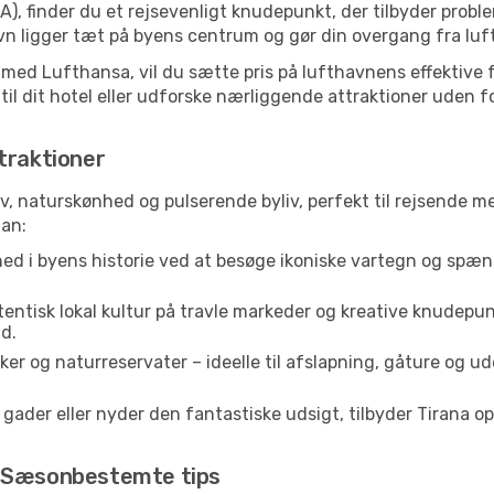
A), finder du et rejsevenligt knudepunkt, der tilbyder probl
 ligger tæt på byens centrum og gør din overgang fra luft 
g med Lufthansa, vil du sætte pris på lufthavnens effektive f
 til dit hotel eller udforske nærliggende attraktioner uden fo
traktioner
rv, naturskønhed og pulserende byliv, perfekt til rejsende me
lan:
ed i byens historie ved at besøge ikoniske vartegn og spæn
entisk lokal kultur på travle markeder og kreative knudepun
d.
er og naturreservater – ideelle til afslapning, gåture og u
der eller nyder den fantastiske udsigt, tilbyder Tirana ople
: Sæsonbestemte tips