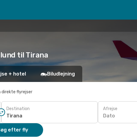
lund til Tirana
jse + hotel
Biludlejning
 direkte flyrejser
Destination
Afrejse
Dato
øg efter fly