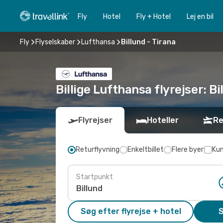
Fly
Hotel
Fly + Hotel
Lej en bil
Fly
Flyselskaber
Lufthansa
Billund - Tirana
Billige Lufthansa flyrejser: Bil
Flyrejser
Hoteller
Re
Returflyvning
Enkeltbillet
Flere byer
Kun
Startpunkt
Søg efter flyrejse + hotel
S