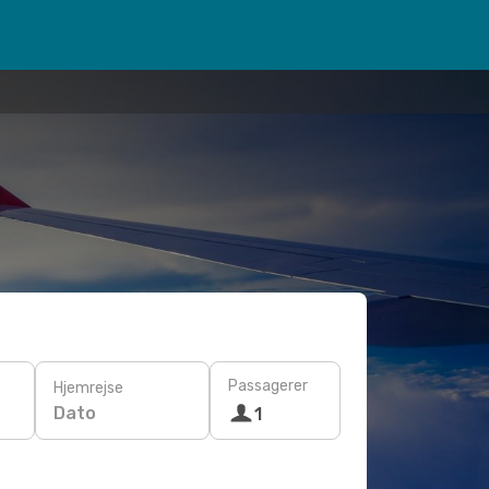
Passagerer
Hjemrejse
Dato
1