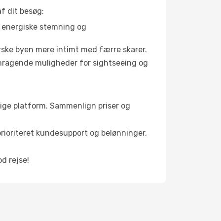
f dit besøg:
s energiske stemning og
orske byen mere intimt med færre skarer.
remragende muligheder for sightseeing og
enlige platform. Sammenlign priser og
 prioriteret kundesupport og belønninger,
od rejse!