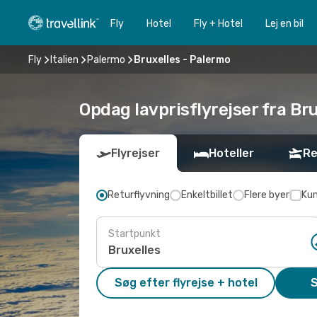
Fly
Hotel
Fly + Hotel
Lej en bil
Fly
Italien
Palermo
Bruxelles - Palermo
Opdag lavprisflyrejser fra Br
Flyrejser
Hoteller
Re
Returflyvning
Enkeltbillet
Flere byer
Kun
Startpunkt
Søg efter flyrejse + hotel
S