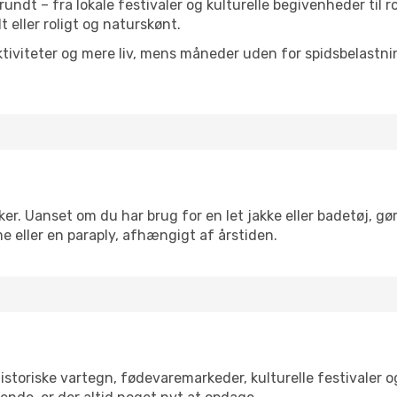
t rundt – fra lokale festivaler og kulturelle begivenheder til
lt eller roligt og naturskønt.
tiviteter og mere liv, mens måneder uden for spidsbelastnin
er. Uanset om du har brug for en let jakke eller badetøj, gø
e eller en paraply, afhængigt af årstiden.
storiske vartegn, fødevaremarkeder, kulturelle festivaler 