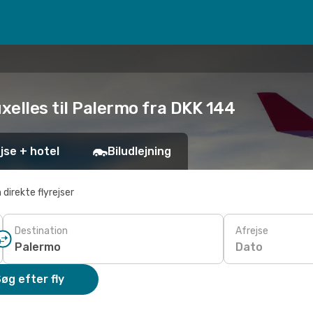
uxelles til Palermo fra DKK 144
jse + hotel
Biludlejning
 direkte flyrejser
Destination
Afrejse
Dato
øg efter fly