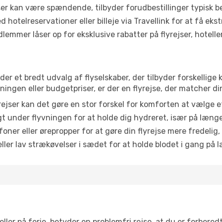
r kan være spændende, tilbyder forudbestillinger typisk bedr
 hotelreservationer eller billeje via Travellink for at få eks
emmer låser op for eksklusive rabatter på flyrejser, hoteller o
nder et bredt udvalg af flyselskaber, der tilbyder forskelli
ingen eller budgetpriser, er der en flyrejse, der matcher di
ejser kan det gøre en stor forskel for komforten at vælge 
 under flyvningen for at holde dig hydreret, især på læng
ner eller ørepropper for at gøre din flyrejse mere fredelig,
ler lav strækøvelser i sædet for at holde blodet i gang på l
ler på ferie, betyder en problemfri rejse, at du er forbered