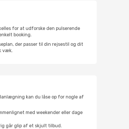
xelles for at udforske den pulserende
 enkelt booking.
an, der passer til din rejsestil og dit
k væk.
planlægning kan du låse op for nogle af
sammenlignet med weekender eller dage
g går glip af et skjult tilbud.