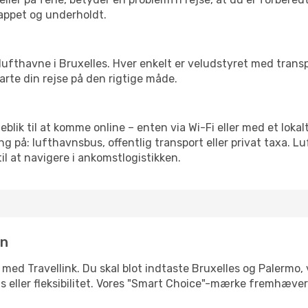
slappet og underholdt.
rre lufthavne i Bruxelles. Hver enkelt er veludstyret med tran
tarte din rejse på den rigtige måde.
jeblik til at komme online – enten via Wi-Fi eller med et loka
g på: lufthavnsbus, offentlig transport eller privat taxa. 
il at navigere i ankomstlogistikken.
in
 med Travellink. Du skal blot indtaste Bruxelles og Palermo, 
pris eller fleksibilitet. Vores "Smart Choice"-mærke fremhæve