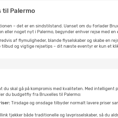
s til Palermo
ionen – det er en sindstilstand. Uanset om du forlader Bru
ration eller noget nyt i Palermo, begynder enhver rejse med en
vis af flymuligheder, blande flyselskaber og skabe en rejsepl
tilbud og vigtige rejsetips – dit næste eventyr er kun et kli
 at du skal gå på kompromis med kvaliteten. Med intelligent 
der du budgetfly fra Bruxelles til Palermo:
iser:
Tirsdage og onsdage tilbyder normalt lavere priser 
link tjekker både traditionelle og lavprisselskaber, så du aldri