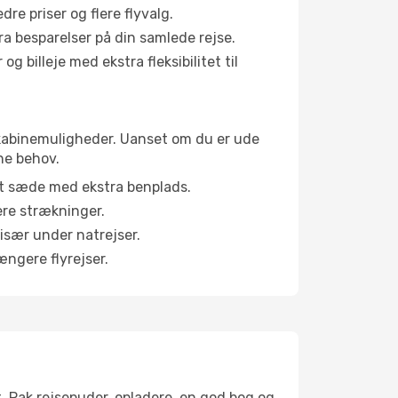
e priser og flere flyvalg.
tra besparelser på din samlede rejse.
g billeje med ekstra fleksibilitet til
ge kabinemuligheder. Uanset om du er ude
ne behov.
et sæde med ekstra benplads.
ere strækninger.
 især under natrejser.
ængere flyrejser.
t. Pak rejsepuder, opladere, en god bog og