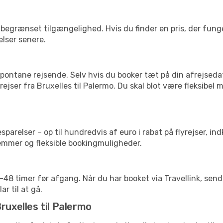
begrænset tilgængelighed. Hvis du finder en pris, der funger
elser senere.
pontane rejsende. Selv hvis du booker tæt på din afrejseda
ejser fra Bruxelles til Palermo. Du skal blot være fleksibel
arelser – op til hundredvis af euro i rabat på flyrejser, ind
lemmer og fleksible bookingmuligheder.
24-48 timer før afgang. Når du har booket via Travellink, se
ar til at gå.
ruxelles til Palermo