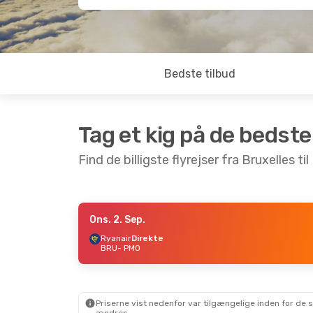
Bedste tilbud
Tag et kig på de bedste
Find de billigste flyrejser fra Bruxelles ti
Ons. 2. Sep.
Lør. 24. Okt.
- Lør. 31. Okt.
Ryanair
Direkte
BRU
- PMO
ITA Airways
1 Mellemlanding
BRU
- PMO
Brussels Airlines
1 Mellemlanding
PMO
- BRU
Priserne vist nedenfor var tilgængelige inden for de 