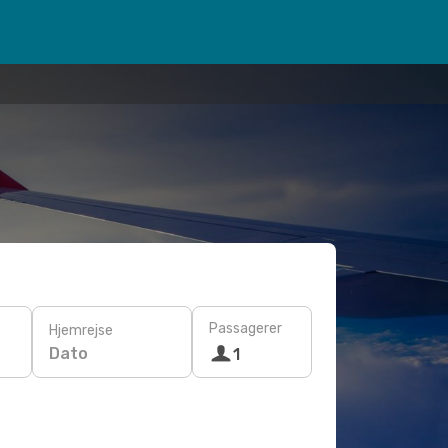
Passagerer
Hjemrejse
Dato
1