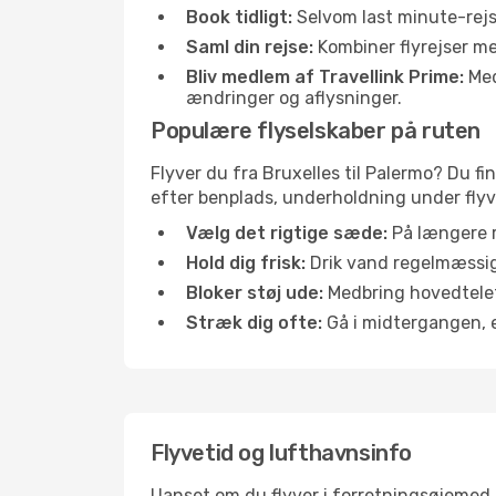
Book tidligt:
Selvom last minute-rejse
Saml din rejse:
Kombiner flyrejser med
Bliv medlem af Travellink Prime:
Medl
ændringer og aflysninger.
Populære flyselskaber på ruten
Flyver du fra Bruxelles til Palermo? Du fi
efter benplads, underholdning under flyvn
Vælg det rigtige sæde:
På længere r
Hold dig frisk:
Drik vand regelmæssigt
Bloker støj ude:
Medbring hovedtelefo
Stræk dig ofte:
Gå i midtergangen, el
Flyvetid og lufthavnsinfo
Uanset om du flyver i forretningsøjemed el