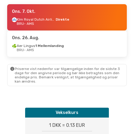
Fre. 28. Aug.
Ons. 7. Okt.
- Søn. 30. Aug.
Klm Royal Dutch Airlines
Klm Royal Dutch Airlines
Direkte
Direkte
BRU
BRU
- AMS
- AMS
Klm Royal Dutch Airlines
Direkte
AMS
- BRU
Ons. 26. Aug.
Aer Lingus
1 Mellemlanding
BRU
- AMS
Priserne vist nedenfor var tilgængelige inden for de sidste 3
dage for den angivne periode og bør ikke betragtes som den
endelige pris. Bemærk venligst, at tilgængelighed og priser
kan ændres.
Vekselkurs
1 DKK = 0.13 EUR