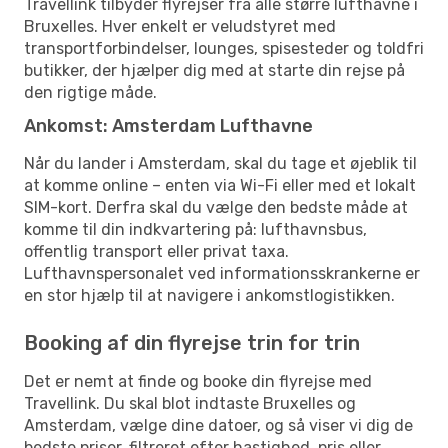
Travellink tilbyder flyrejser fra alle større lufthavne i
Bruxelles. Hver enkelt er veludstyret med
transportforbindelser, lounges, spisesteder og toldfri
butikker, der hjælper dig med at starte din rejse på
den rigtige måde.
Ankomst: Amsterdam Lufthavne
Når du lander i Amsterdam, skal du tage et øjeblik til
at komme online – enten via Wi-Fi eller med et lokalt
SIM-kort. Derfra skal du vælge den bedste måde at
komme til din indkvartering på: lufthavnsbus,
offentlig transport eller privat taxa.
Lufthavnspersonalet ved informationsskrankerne er
en stor hjælp til at navigere i ankomstlogistikken.
Booking af din flyrejse trin for trin
Det er nemt at finde og booke din flyrejse med
Travellink. Du skal blot indtaste Bruxelles og
Amsterdam, vælge dine datoer, og så viser vi dig de
bedste priser, filtreret efter hastighed, pris eller