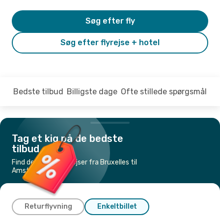
Søg efter fly
Søg efter flyrejse + hotel
Bedste tilbud
Billigste dage
Ofte stillede spørgsmål
Tag et kig på de bedste
tilbud
Find de billigste flyrejser fra Bruxelles til
Amsterdam
Returflyvning
Enkeltbillet