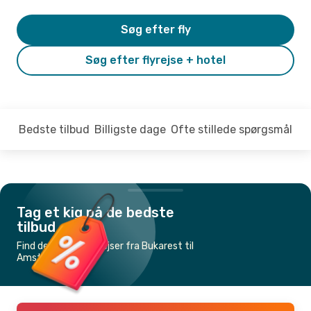
Søg efter fly
Søg efter flyrejse + hotel
Bedste tilbud
Billigste dage
Ofte stillede spørgsmål
Tag et kig på de bedste
tilbud
Find de billigste flyrejser fra Bukarest til
Amsterdam