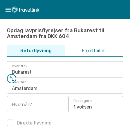
Opdag lavprisflyrejser fra Bukarest til
Amsterdam fra DKK 604
Returflyvning
Enkeltbillet
Hvor fra?
Bukarest
Hvor til?
Amsterdam
Passagerer
Hvornår?
1 voksen
Direkte flyvning