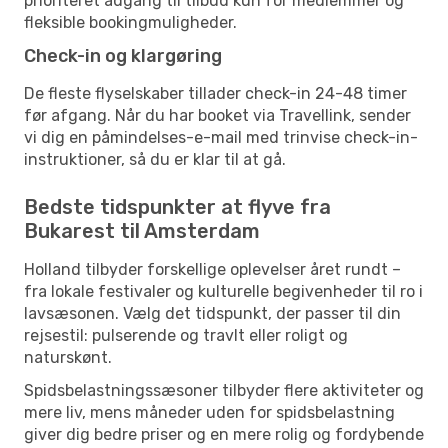
prioriteret adgang til tilbud kun for medlemmer og
fleksible bookingmuligheder.
Check-in og klargøring
De fleste flyselskaber tillader check-in 24-48 timer
før afgang. Når du har booket via Travellink, sender
vi dig en påmindelses-e-mail med trinvise check-in-
instruktioner, så du er klar til at gå.
Bedste tidspunkter at flyve fra
Bukarest til Amsterdam
Holland tilbyder forskellige oplevelser året rundt –
fra lokale festivaler og kulturelle begivenheder til ro i
lavsæsonen. Vælg det tidspunkt, der passer til din
rejsestil: pulserende og travlt eller roligt og
naturskønt.
Spidsbelastningssæsoner tilbyder flere aktiviteter og
mere liv, mens måneder uden for spidsbelastning
giver dig bedre priser og en mere rolig og fordybende