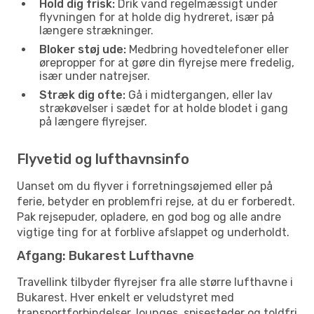
Hold dig frisk:
Drik vand regelmæssigt under
flyvningen for at holde dig hydreret, især på
længere strækninger.
Bloker støj ude:
Medbring hovedtelefoner eller
ørepropper for at gøre din flyrejse mere fredelig,
især under natrejser.
Stræk dig ofte:
Gå i midtergangen, eller lav
strækøvelser i sædet for at holde blodet i gang
på længere flyrejser.
Flyvetid og lufthavnsinfo
Uanset om du flyver i forretningsøjemed eller på
ferie, betyder en problemfri rejse, at du er forberedt.
Pak rejsepuder, opladere, en god bog og alle andre
vigtige ting for at forblive afslappet og underholdt.
Afgang: Bukarest Lufthavne
Travellink tilbyder flyrejser fra alle større lufthavne i
Bukarest. Hver enkelt er veludstyret med
transportforbindelser, lounges, spisesteder og toldfri