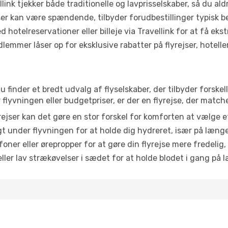
link tjekker både traditionelle og lavprisselskaber, så du aldri
r kan være spændende, tilbyder forudbestillinger typisk bedr
 hotelreservationer eller billeje via Travellink for at få eks
emmer låser op for eksklusive rabatter på flyrejser, hoteller o
finder et bredt udvalg af flyselskaber, der tilbyder forske
lyvningen eller budgetpriser, er der en flyrejse, der match
ejser kan det gøre en stor forskel for komforten at vælge 
 under flyvningen for at holde dig hydreret, især på læng
ner eller ørepropper for at gøre din flyrejse mere fredelig,
ler lav strækøvelser i sædet for at holde blodet i gang på l