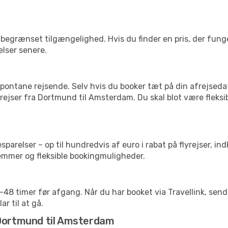
begrænset tilgængelighed. Hvis du finder en pris, der funger
elser senere.
pontane rejsende. Selv hvis du booker tæt på din afrejseda
rejser fra Dortmund til Amsterdam. Du skal blot være fleksi
arelser – op til hundredvis af euro i rabat på flyrejser, ind
lemmer og fleksible bookingmuligheder.
24-48 timer før afgang. Når du har booket via Travellink, se
ar til at gå.
 Dortmund til Amsterdam