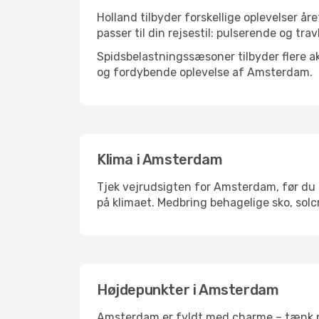
Holland tilbyder forskellige oplevelser år
passer til din rejsestil: pulserende og trav
Spidsbelastningssæsoner tilbyder flere ak
og fordybende oplevelse af Amsterdam.
Klima i Amsterdam
Tjek vejrudsigten for Amsterdam, før du p
på klimaet. Medbring behagelige sko, solc
Højdepunkter i Amsterdam
Amsterdam er fyldt med charme – tænk på