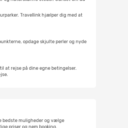
turparker. Travellink hjælper dig med at
depunkterne, opdage skjulte perler og nyde
til at rejse på dine egne betingelser.
ejse.
 de bedste muligheder og vælge
gtige priser og nem booking.