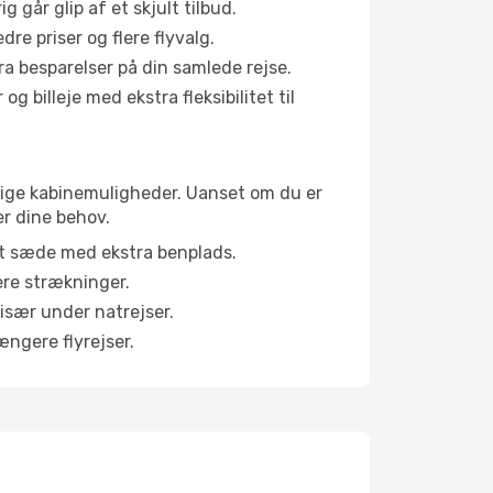
g går glip af et skjult tilbud.
e priser og flere flyvalg.
tra besparelser på din samlede rejse.
g billeje med ekstra fleksibilitet til
llige kabinemuligheder. Uanset om du er
er dine behov.
et sæde med ekstra benplads.
ere strækninger.
 især under natrejser.
ængere flyrejser.