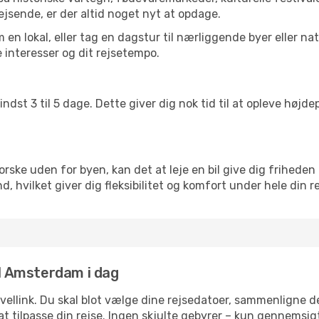
ejsende, er der altid noget nyt at opdage.
en lokal, eller tag en dagstur til nærliggende byer eller na
 interesser og dit rejsetempo.
ndst 3 til 5 dage. Dette giver dig nok tid til at opleve høj
rske uden for byen, kan det at leje en bil give dig friheden 
land, hvilket giver dig fleksibilitet og komfort under hele din r
il Amsterdam i dag
avellink. Du skal blot vælge dine rejsedatoer, sammenligne
r at tilpasse din rejse. Ingen skjulte gebyrer – kun gennemsi