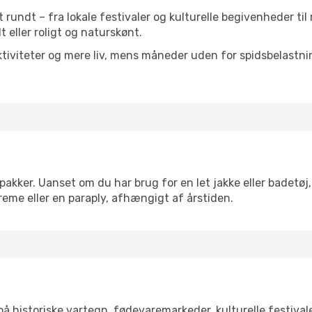
et rundt – fra lokale festivaler og kulturelle begivenheder ti
lt eller roligt og naturskønt.
tiviteter og mere liv, mens måneder uden for spidsbelastnin
akker. Uanset om du har brug for en let jakke eller badetøj,
reme eller en paraply, afhængigt af årstiden.
 historiske vartegn, fødevaremarkeder, kulturelle festiva