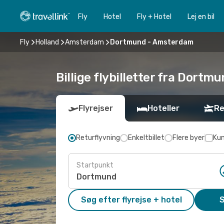
Fly
Hotel
Fly + Hotel
Lej en bil
Fly
Holland
Amsterdam
Dortmund - Amsterdam
Billige flybilletter fra Dort
Flyrejser
Hoteller
Re
Returflyvning
Enkeltbillet
Flere byer
Kun
Startpunkt
Søg efter flyrejse + hotel
S