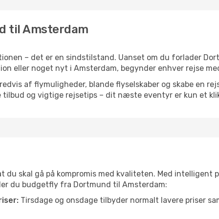
nd til Amsterdam
ionen – det er en sindstilstand. Uanset om du forlader Do
iration eller noget nyt i Amsterdam, begynder enhver rejse me
vis af flymuligheder, blande flyselskaber og skabe en rejsepl
tilbud og vigtige rejsetips – dit næste eventyr er kun et kli
 at du skal gå på kompromis med kvaliteten. Med intelligent 
nder du budgetfly fra Dortmund til Amsterdam:
iser:
Tirsdage og onsdage tilbyder normalt lavere priser 