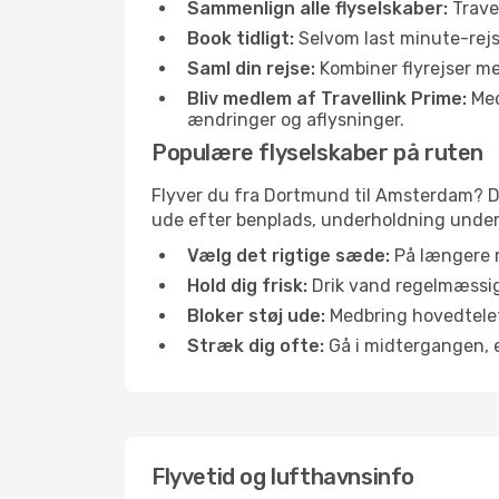
Sammenlign alle flyselskaber:
Travel
Book tidligt:
Selvom last minute-rejse
Saml din rejse:
Kombiner flyrejser med
Bliv medlem af Travellink Prime:
Medl
ændringer og aflysninger.
Populære flyselskaber på ruten
Flyver du fra Dortmund til Amsterdam? Du 
ude efter benplads, underholdning under f
Vælg det rigtige sæde:
På længere r
Hold dig frisk:
Drik vand regelmæssigt
Bloker støj ude:
Medbring hovedtelefo
Stræk dig ofte:
Gå i midtergangen, el
Flyvetid og lufthavnsinfo