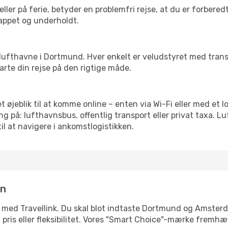
ler på ferie, betyder en problemfri rejse, at du er forbered
slappet og underholdt.
rre lufthavne i Dortmund. Hver enkelt er veludstyret med tran
tarte din rejse på den rigtige måde.
 øjeblik til at komme online – enten via Wi-Fi eller med et l
g på: lufthavnsbus, offentlig transport eller privat taxa. 
il at navigere i ankomstlogistikken.
in
e med Travellink. Du skal blot indtaste Dortmund og Amsterd
d, pris eller fleksibilitet. Vores "Smart Choice"-mærke fremh