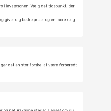
l ro i lavsæsonen. Vælg det tidspunkt, der
g giver dig bedre priser og en mere rolig
 gør det en stor forskel at være forberedt
ler og naturskønne steder. Uanset om du