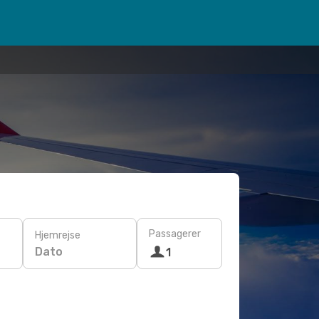
Passagerer
Hjemrejse
Dato
1