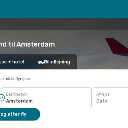
mund til Amsterdam
jse + hotel
Biludlejning
 direkte flyrejser
Destination
Afrejse
Dato
øg efter fly