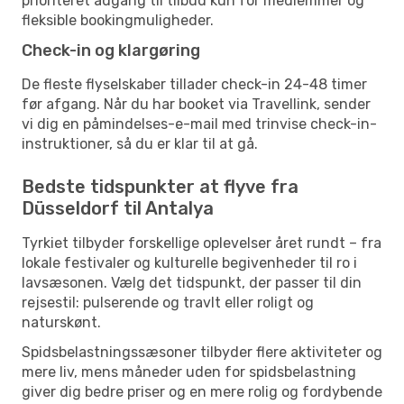
prioriteret adgang til tilbud kun for medlemmer og
fleksible bookingmuligheder.
Check-in og klargøring
De fleste flyselskaber tillader check-in 24-48 timer
før afgang. Når du har booket via Travellink, sender
vi dig en påmindelses-e-mail med trinvise check-in-
instruktioner, så du er klar til at gå.
Bedste tidspunkter at flyve fra
Düsseldorf til Antalya
Tyrkiet tilbyder forskellige oplevelser året rundt – fra
lokale festivaler og kulturelle begivenheder til ro i
lavsæsonen. Vælg det tidspunkt, der passer til din
rejsestil: pulserende og travlt eller roligt og
naturskønt.
Spidsbelastningssæsoner tilbyder flere aktiviteter og
mere liv, mens måneder uden for spidsbelastning
giver dig bedre priser og en mere rolig og fordybende