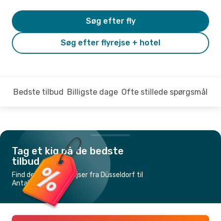
Søg efter fly
Søg efter flyrejse + hotel
Bedste tilbud
Billigste dage
Ofte stillede spørgsmål
Tag et kig på de bedste
tilbud
Find de billigste flyrejser fra Düsseldorf til
Antalya