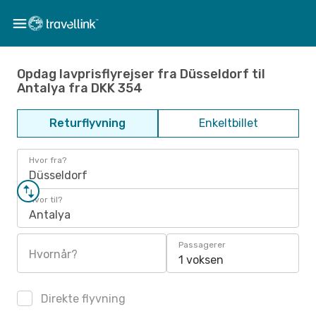
Opdag lavprisflyrejser fra Düsseldorf til
Antalya fra DKK 354
Returflyvning
Enkeltbillet
Hvor fra?
Düsseldorf
Hvor til?
Antalya
Passagerer
Hvornår?
1 voksen
Direkte flyvning