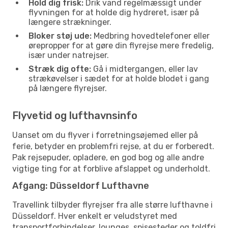
Hold dig frisk:
Drik vand regelmæssigt under
flyvningen for at holde dig hydreret, især på
længere strækninger.
Bloker støj ude:
Medbring hovedtelefoner eller
ørepropper for at gøre din flyrejse mere fredelig,
især under natrejser.
Stræk dig ofte:
Gå i midtergangen, eller lav
strækøvelser i sædet for at holde blodet i gang
på længere flyrejser.
Flyvetid og lufthavnsinfo
Uanset om du flyver i forretningsøjemed eller på
ferie, betyder en problemfri rejse, at du er forberedt.
Pak rejsepuder, opladere, en god bog og alle andre
vigtige ting for at forblive afslappet og underholdt.
Afgang: Düsseldorf Lufthavne
Travellink tilbyder flyrejser fra alle større lufthavne i
Düsseldorf. Hver enkelt er veludstyret med
transportforbindelser, lounges, spisesteder og toldfri