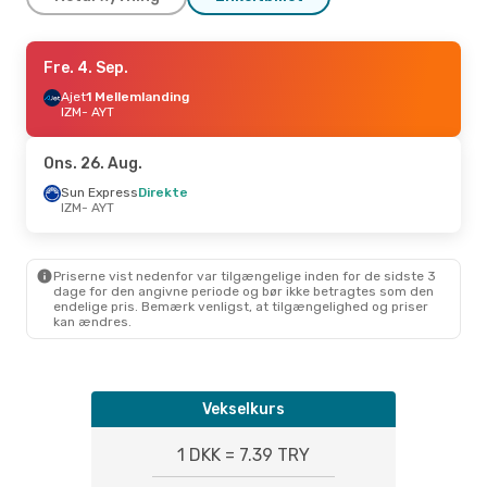
Tor. 10. Sep.
Fre. 4. Sep.
- Man. 14. Sep.
Sun Express
Ajet
1 Mellemlanding
Direkte
IZM
IZM
- AYT
- AYT
Sun Express
Direkte
AYT
- IZM
Ons. 26. Aug.
Sun Express
Direkte
IZM
- AYT
Priserne vist nedenfor var tilgængelige inden for de sidste 3
dage for den angivne periode og bør ikke betragtes som den
endelige pris. Bemærk venligst, at tilgængelighed og priser
kan ændres.
Vekselkurs
1 DKK = 7.39 TRY