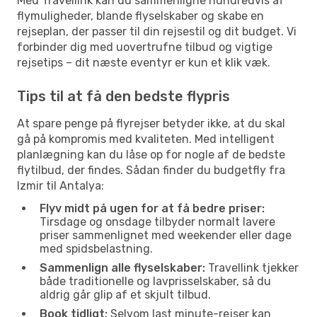
Med Travellink kan du sammenligne hundredvis af
flymuligheder, blande flyselskaber og skabe en
rejseplan, der passer til din rejsestil og dit budget. Vi
forbinder dig med uovertrufne tilbud og vigtige
rejsetips – dit næste eventyr er kun et klik væk.
Tips til at få den bedste flypris
At spare penge på flyrejser betyder ikke, at du skal
gå på kompromis med kvaliteten. Med intelligent
planlægning kan du låse op for nogle af de bedste
flytilbud, der findes. Sådan finder du budgetfly fra
Izmir til Antalya:
Flyv midt på ugen for at få bedre priser:
Tirsdage og onsdage tilbyder normalt lavere
priser sammenlignet med weekender eller dage
med spidsbelastning.
Sammenlign alle flyselskaber:
Travellink tjekker
både traditionelle og lavprisselskaber, så du
aldrig går glip af et skjult tilbud.
Book tidligt:
Selvom last minute-rejser kan