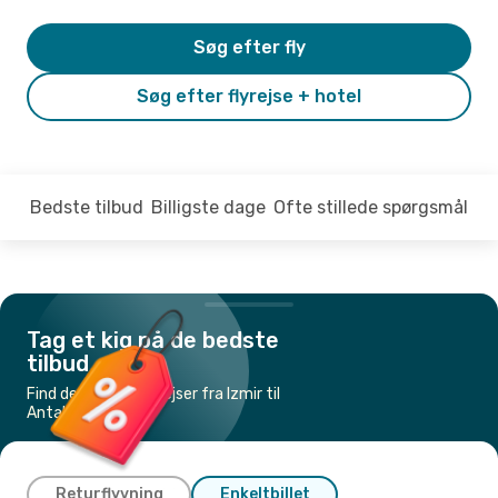
Søg efter fly
Søg efter flyrejse + hotel
Bedste tilbud
Billigste dage
Ofte stillede spørgsmål
Tag et kig på de bedste
tilbud
Find de billigste flyrejser fra Izmir til
Antalya
Returflyvning
Enkeltbillet