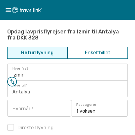
Opdag lavprisflyrejser fra Izmir til Antalya
fra DKK 328
Returflyvning
Enkeltbillet
Hvor fra?
Izmir
Hvor til?
Antalya
Passagerer
Hvornår?
1 voksen
Direkte flyvning