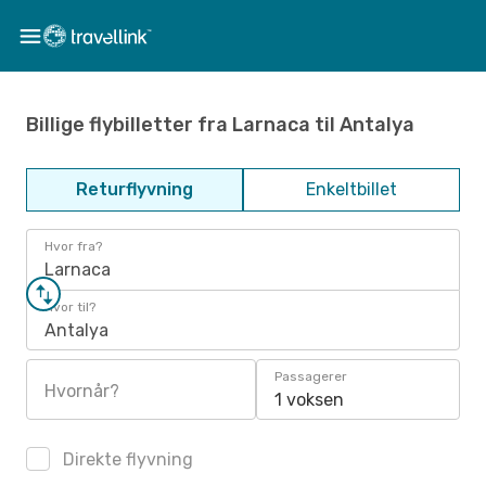
Billige flybilletter fra Larnaca til Antalya
Returflyvning
Enkeltbillet
Hvor fra?
Larnaca
Hvor til?
Antalya
Passagerer
Hvornår?
1 voksen
Direkte flyvning