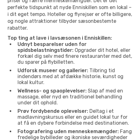
priser og færre menneskemængder. Det er det
perfekte tidspunkt at nyde Enniskillen som en lokal –
i dit eget tempo. Hoteller og flyrejser er ofte billigere,
og nogle attraktioner tilbyder sæsonbestemte
rabatter.
Top ting at lave i lavsæsonen i Enniskillen:
Udnyt besparelser uden for
spidsbelastningstider:
Opgrader dit hotel, eller
forkæl dig selv med finere restauranter med det,
du sparer på flybilletten.
Udforsk museer og gallerier:
Tilbring tid
indendørs med at afdække historie, kunst og
lokal kultur.
Wellness- og spaoplevelser:
Slap af med en
massage, eller nyd en traditionel behandling
under dit ophold.
Prøv fordybende oplevelser:
Deltag i et
madlavningskursus eller en guidet lokal tur for
at få en dybere forbindelse med destinationen.
Fotografering uden menneskemængder:
Fang
fredelige bybilleder og ikoniske seværdigheder