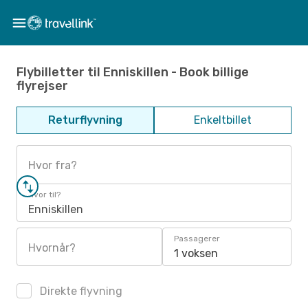
Flybilletter til Enniskillen - Book billige
flyrejser
Returflyvning
Enkeltbillet
Hvor fra?
Hvor til?
Enniskillen
Passagerer
Hvornår?
1 voksen
Direkte flyvning