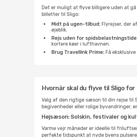
Det er muligt at flyve billigere uden at g
billetter til Sligo:
Midt på ugen-tilbud:
Flyrejser, der a
øjeblik.
Rejs uden for spidsbelastningstide
kortere køer i lufthavnen.
Brug Travellink Prime:
Få eksklusive 
Hvornår skal du flyve til Sligo fo
Valg af den rigtige sæson til din rejse ti
begivenheder eller rolige byvandringer, e
Højsæson: Solskin, festivaler og kul
Varme vejr måneder er ideelle til friluftse
perfekte tidspunkt at nyde byens pulser