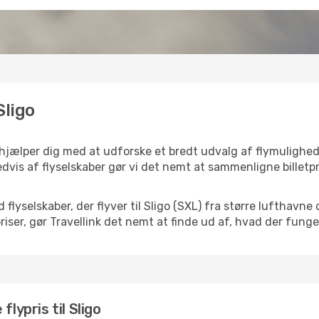
Sligo
k hjælper dig med at udforske et bredt udvalg af flymulighed
dvis af flyselskaber gør vi det nemt at sammenligne billetpr
 flyselskaber, der flyver til Sligo (SXL) fra større lufthavn
iser, gør Travellink det nemt at finde ud af, hvad der funger
lypris til Sligo