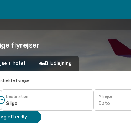
lige flyrejser
jse + hotel
Biludlejning
 direkte flyrejser
Destination
Afrejse
Dato
øg efter fly