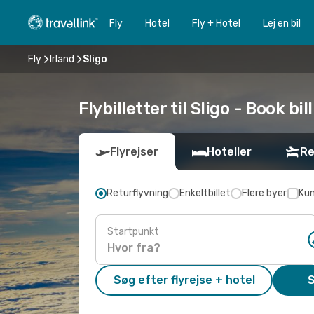
Fly
Hotel
Fly + Hotel
Lej en bil
Fly
Irland
Sligo
Flybilletter til Sligo - Book bil
Flyrejser
Hoteller
Re
Returflyvning
Enkeltbillet
Flere byer
Kun
Startpunkt
Søg efter flyrejse + hotel
S