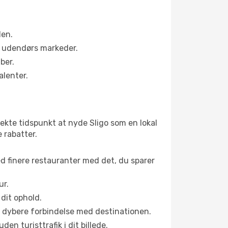
den.
s udendørs markeder.
ber.
alenter.
ekte tidspunkt at nyde Sligo som en lokal
e rabatter.
ed finere restauranter med det, du sparer
ur.
dit ophold.
en dybere forbindelse med destinationen.
n turisttrafik i dit billede.