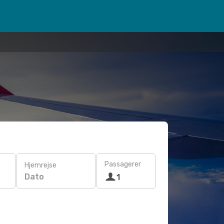
Passagerer
Hjemrejse
Dato
1