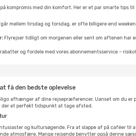
å på kompromis med din komfort. Her er et par smarte tips til
fgår mellem tirsdag og torsdag, er ofte billigere end weekendp
r:
Flyrejser tidligt om morgenen eller sent om aftenen har en
rabatter og fordele med vores abonnementsservice – risikofr
r at få den bedste oplevelse
l Sligo afhænger af dine rejsepræferencer. Uanset om du er på
r der et perfekt tidspunkt at tage afsted.
tur
ntusiaster og kultursøgende. Fra at slappe af på caféer til at
ende atmosfære. Mange rejsende benytter også denne sæson t