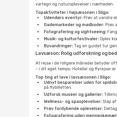
vartegn og naturoplevelser i nærheden.
Topaktiviteter i højsæsonen i Sligo:
Udendørs eventyr:
Prøv at vandre el
Gademarkeder og madboder:
Prøv a
Fotografering og sightseeing:
Fang 
Musik- og kulturfestivaler:
Oplev kon
Byvandringer:
Tag en guidet tur genn
Lavsæson: Rolig udforskning og bed
At rejse i de roligere måneder betyder o
– i dit eget tempo. Hoteller og flyrejser e
Top ting at lave i lavsæsonen i Sligo:
Udnyt besparelser uden for spidsb
på flybilletten.
Udforsk museer og gallerier:
Tilbrin
Wellness- og spaoplevelser:
Slap af
Prøv fordybende oplevelser:
Deltag 
Fotografering uden menneskemæn