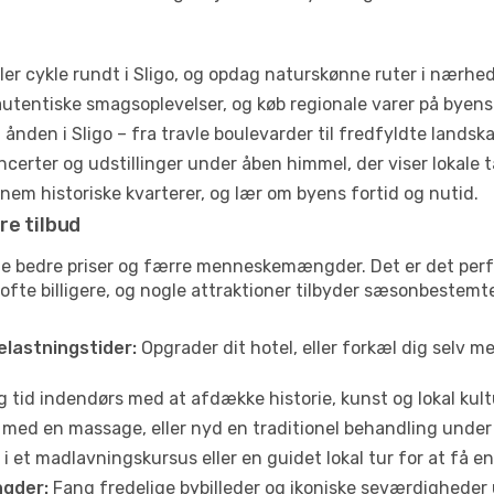
ler cykle rundt i Sligo, og opdag naturskønne ruter i nærhe
utentiske smagsoplevelser, og køb regionale varer på byen
ånden i Sligo – fra travle boulevarder til fredfyldte landska
certer og udstillinger under åben himmel, der viser lokale t
em historiske kvarterer, og lær om byens fortid og nutid.
re tilbud
fte bedre priser og færre menneskemængder. Det er det perf
r ofte billigere, og nogle attraktioner tilbyder sæsonbestemt
elastningstider:
Opgrader dit hotel, eller forkæl dig selv m
g tid indendørs med at afdække historie, kunst og lokal kult
 med en massage, eller nyd en traditionel behandling under 
i et madlavningskursus eller en guidet lokal tur for at få 
gder:
Fang fredelige bybilleder og ikoniske seværdigheder ude