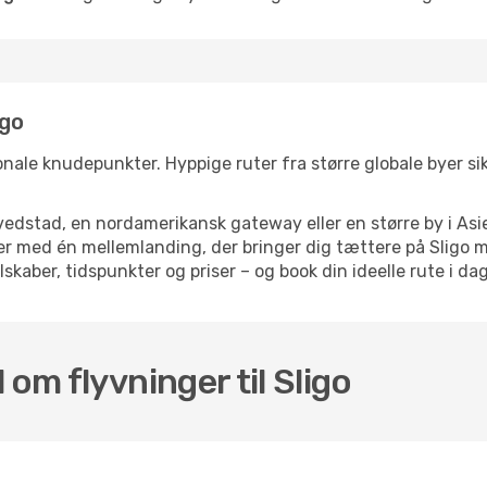
igo
ionale knudepunkter. Hyppige ruter fra større globale byer sik
dstad, en nordamerikansk gateway eller en større by i Asie
lser med én mellemlanding, der bringer dig tættere på Sligo
skaber, tidspunkter og priser – og book din ideelle rute i dag
 om flyvninger til Sligo