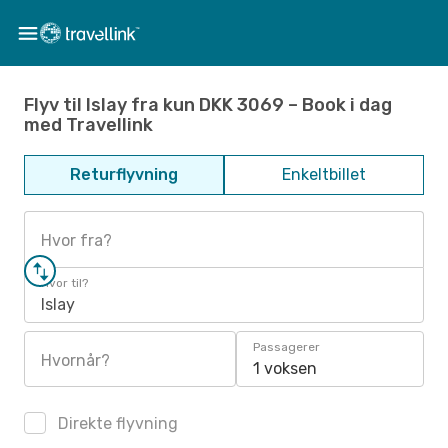
Flyv til Islay fra kun DKK 3069 – Book i dag
med Travellink
Returflyvning
Enkeltbillet
Hvor fra?
Hvor til?
Islay
Passagerer
Hvornår?
1 voksen
Direkte flyvning