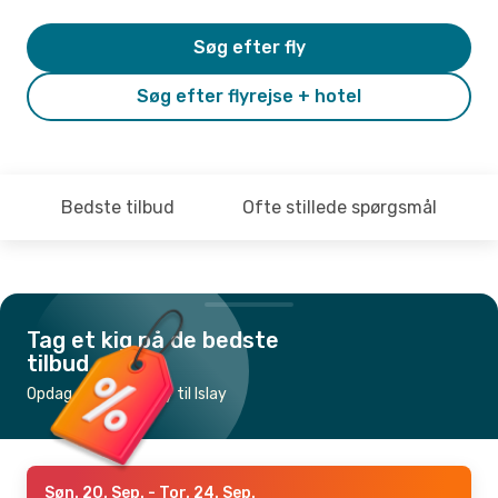
Søg efter fly
Søg efter flyrejse + hotel
Bedste tilbud
Ofte stillede spørgsmål
Tag et kig på de bedste
tilbud
Opdag de billigste fly til Islay
Søn. 20. Sep.
- Tor. 24. Sep.