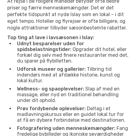
At rejse i de roligere måneder betyder ofte bedre
priser og færre menneskemængder. Det er det
perfekte tidspunkt at nyde Islay som en lokal – i dit
eget tempo. Hoteller og flyrejser er ofte billigere, og
nogle attraktioner tilbyder sæsonbestemte rabatter.
Top ting at lave i lavsæsonen i Islay:
Udnyt besparelser uden for
spidsbelastningstider:
Opgrader dit hotel, eller
forkæl dig selv med finere restauranter med det,
du sparer på flybilletten.
Udforsk museer og gallerier:
Tilbring tid
indendørs med at afdække historie, kunst og
lokal kultur.
Wellness- og spaoplevelser:
Slap af med en
massage, eller nyd en traditionel behandling
under dit ophold.
Prøv fordybende oplevelser:
Deltag i et
madlavningskursus eller en guidet lokal tur for
at få en dybere forbindelse med destinationen.
Fotografering uden menneskemængder:
Fang
fredelige bybilleder og ikoniske seværdigheder