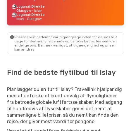
Loganair
Direkte
Glasgow
- Islay
Loganair
Direkte
Islay
- Glasgow
Priserne vist nedenfor var tilgængelige inden for de sidste 3
dage for den angivne periode og bør ikke betragtes som den
endelige pris. Bemærk venligst, at tilgængelighed og priser
kan ændres.
Find de bedste flytilbud til Islay
Planlægger du en tur til Islay? Travellink hjælper dig
med at udforske et bredt udvalg af flymuligheder
fra betroede globale luftfartsselskaber. Med adgang
til hundredvis af flyselskaber gør vi det nemt at
sammenligne billetpriser, så du nemt kan finde den
rejse, der giver mest værdi for pengene.