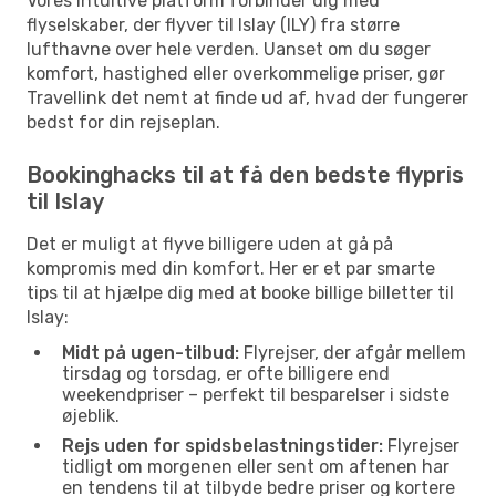
Vores intuitive platform forbinder dig med
flyselskaber, der flyver til Islay (ILY) fra større
lufthavne over hele verden. Uanset om du søger
komfort, hastighed eller overkommelige priser, gør
Travellink det nemt at finde ud af, hvad der fungerer
bedst for din rejseplan.
Bookinghacks til at få den bedste flypris
til Islay
Det er muligt at flyve billigere uden at gå på
kompromis med din komfort. Her er et par smarte
tips til at hjælpe dig med at booke billige billetter til
Islay:
Midt på ugen-tilbud:
Flyrejser, der afgår mellem
tirsdag og torsdag, er ofte billigere end
weekendpriser – perfekt til besparelser i sidste
øjeblik.
Rejs uden for spidsbelastningstider:
Flyrejser
tidligt om morgenen eller sent om aftenen har
en tendens til at tilbyde bedre priser og kortere