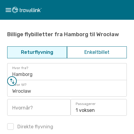
Billige flybilletter fra Hamborg til Wrocław
Returflyvning
Enkeltbillet
Hvor fra?
Hamborg
Hvor til?
Wrocław
Passagerer
Hvornår?
1 voksen
Direkte flyvning