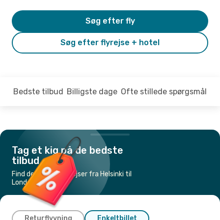
Søg efter fly
Søg efter flyrejse + hotel
Bedste tilbud
Billigste dage
Ofte stillede spørgsmål
Tag et kig på de bedste
tilbud
Find de billigste flyrejser fra Helsinki til
London
Returflyvning
Enkeltbillet