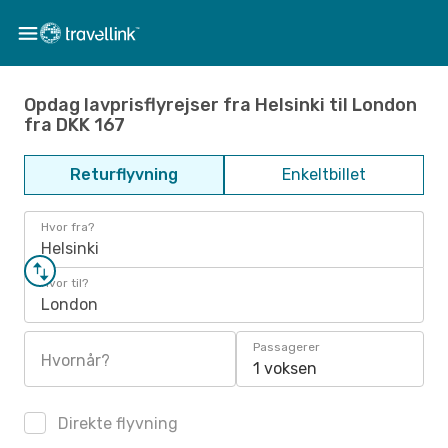
Opdag lavprisflyrejser fra Helsinki til London
fra DKK 167
Returflyvning
Enkeltbillet
Hvor fra?
Helsinki
Hvor til?
London
Passagerer
Hvornår?
1 voksen
Direkte flyvning