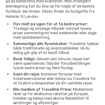
gå på kompromis med kvaliteten. Med intelligent
planlægning kan du låse op for nogle af de bedste
flytilbud, der findes. Sådan finder du budgetfly fra
Helsinki til London:
Flyv midt på ugen for at få bedre priser:
Tirsdage og onsdage tilbyder normalt lavere
priser sammenlignet med weekender eller dage
med spidsbelastning.
Sammenlign alle flyselskaber:
Travellink tjekker
både traditionelle og lavprisselskaber, så du
aldrig går glip af et skjult tilbud.
Book tidligt:
Selvom last minute-rejser kan
være spændende, tilbyder forudbestillinger
typisk bedre priser og flere flyvalg.
Saml din rejse:
Kombiner flyrejser med
hotelreservationer eller billeje via Travellink for
at få ekstra besparelser på din samlede rejse.
Bliv medlem af Travellink Prime:
Medlemmer
låser op for eksklusive rabatter på flyrejser,
hoteller og billeje med ekstra fleksibilitet til
ændringer og aflysninger.