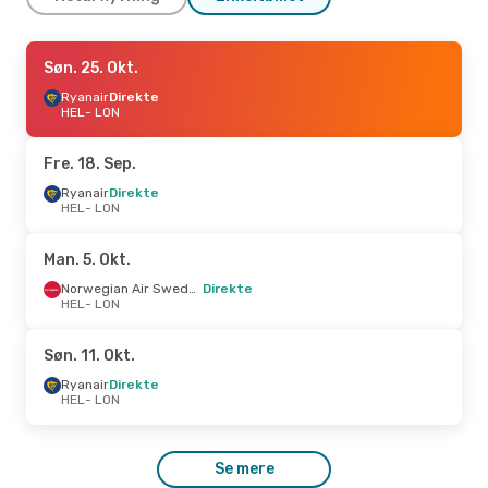
Tor. 1. Okt.
Søn. 25. Okt.
- Lør. 3. Okt.
Ryanair
Direkte
Norwegian Air Sweden
Direkte
HEL
HEL
- LON
- LON
Ryanair
Direkte
LON
- HEL
Fre. 18. Sep.
Søn. 23. Aug.
Ryanair
Direkte
- Tir. 25. Aug.
HEL
- LON
Ryanair
Direkte
HEL
- LON
Norwegian Air Sweden
Man. 5. Okt.
1 Mellemlanding
LON
- HEL
Norwegian Air Sweden
Direkte
HEL
- LON
Søn. 11. Okt.
Ryanair
Direkte
HEL
- LON
Se mere