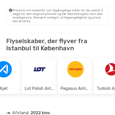
IST
- CPH
Pegasus Airlines
Direkte
CPH
- IST
Priserne vist nedenfor var tilgængelige inden for de sidste 3
dage for den angivne periode og bør ikke betragtes som den
endelige pris. Bemærk venligst, at tilgængelighed og priser
kan ændres.
Flyselskaber, der flyver fra
Istanbul til København
Ajet
Lot Polish Airlines
Pegasus Airlines
Turkish A
Afstand:
2022 kms