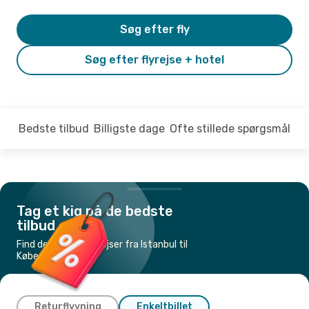
Søg efter fly
Søg efter flyrejse + hotel
Bedste tilbud
Billigste dage
Ofte stillede spørgsmål
Tag et kig på de bedste
tilbud
Find de billigste flyrejser fra Istanbul til
København
Returflyvning
Enkeltbillet