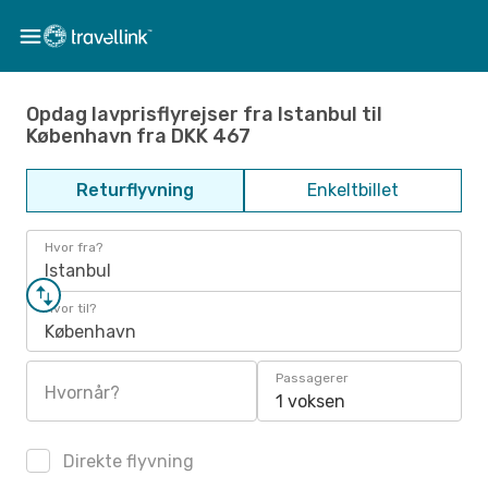
Opdag lavprisflyrejser fra Istanbul til
København fra DKK 467
Returflyvning
Enkeltbillet
Hvor fra?
Istanbul
Hvor til?
København
Passagerer
Hvornår?
1 voksen
Direkte flyvning