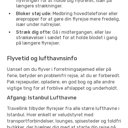
flyvningen for at holde dig hydreret, især på
længere strækninger.
Bloker støj ude:
Medbring hovedtelefoner eller
ørepropper for at gøre din flyrejse mere fredelig,
især under natrejser.
Stræk dig ofte:
Gå i midtergangen, eller lav
strækøvelser i sædet for at holde blodet i gang
på længere flyrejser.
Flyvetid og lufthavnsinfo
Uanset om du flyver i forretningsøjemed eller på
ferie, betyder en problemfri rejse, at du er forberedt.
Pak rejsepuder, opladere, en god bog og alle andre
vigtige ting for at forblive afslappet og underholdt.
Afgang: Istanbul Lufthavne
Travellink tilbyder flyrejser fra alle større lufthavne i
Istanbul. Hver enkelt er veludstyret med
transportforbindelser, lounges, spisesteder og toldfri
butikker, der hjælper dig med at starte din rejse på