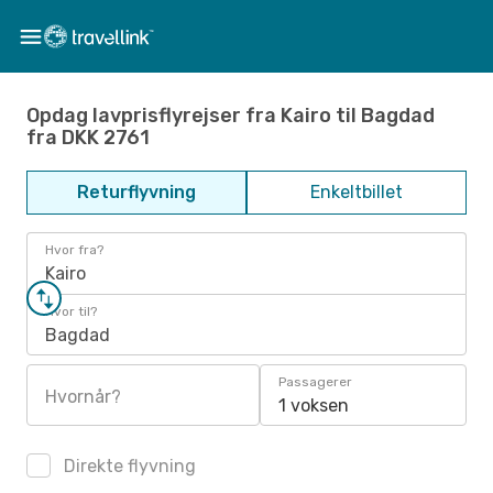
Opdag lavprisflyrejser fra Kairo til Bagdad
fra DKK 2761
Returflyvning
Enkeltbillet
Hvor fra?
Kairo
Hvor til?
Bagdad
Passagerer
Hvornår?
1 voksen
Direkte flyvning