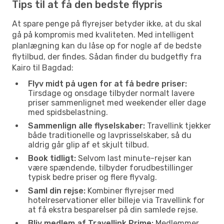
Tips til at få den bedste flypris
At spare penge på flyrejser betyder ikke, at du skal
gå på kompromis med kvaliteten. Med intelligent
planlægning kan du låse op for nogle af de bedste
flytilbud, der findes. Sådan finder du budgetfly fra
Kairo til Bagdad:
Flyv midt på ugen for at få bedre priser:
Tirsdage og onsdage tilbyder normalt lavere
priser sammenlignet med weekender eller dage
med spidsbelastning.
Sammenlign alle flyselskaber:
Travellink tjekker
både traditionelle og lavprisselskaber, så du
aldrig går glip af et skjult tilbud.
Book tidligt:
Selvom last minute-rejser kan
være spændende, tilbyder forudbestillinger
typisk bedre priser og flere flyvalg.
Saml din rejse:
Kombiner flyrejser med
hotelreservationer eller billeje via Travellink for
at få ekstra besparelser på din samlede rejse.
Bliv medlem af Travellink Prime:
Medlemmer