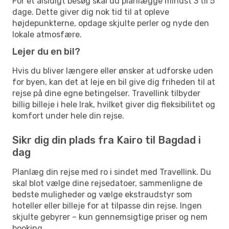
For et alsidigt besøg skal du planlægge mindst 3 til 5
dage. Dette giver dig nok tid til at opleve
højdepunkterne, opdage skjulte perler og nyde den
lokale atmosfære.
Lejer du en bil?
Hvis du bliver længere eller ønsker at udforske uden
for byen, kan det at leje en bil give dig friheden til at
rejse på dine egne betingelser. Travellink tilbyder
billig billeje i hele Irak, hvilket giver dig fleksibilitet og
komfort under hele din rejse.
Sikr dig din plads fra Kairo til Bagdad i
dag
Planlæg din rejse med ro i sindet med Travellink. Du
skal blot vælge dine rejsedatoer, sammenligne de
bedste muligheder og vælge ekstraudstyr som
hoteller eller billeje for at tilpasse din rejse. Ingen
skjulte gebyrer – kun gennemsigtige priser og nem
booking.