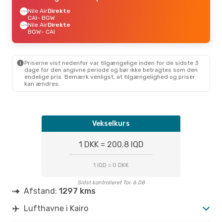
Nile Air
Direkte
CAI
- BGW
Nile Air
Direkte
BGW
- CAI
Priserne vist nedenfor var tilgængelige inden for de sidste 3
dage for den angivne periode og bør ikke betragtes som den
endelige pris. Bemærk venligst, at tilgængelighed og priser
kan ændres.
Vekselkurs
1 DKK = 200.8 IQD
1 IQD = 0 DKK
Sidst kontrolleret Tor. 6.08
Afstand:
1297 kms
Lufthavne i Kairo