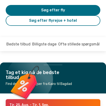
Søg efter fly
Søg efter flyrejse + hotel
Bedste tilbud
Billigste dage
Ofte stillede spørgsmål
Tag et kig på de bedste
tilbud
Find de billigste flyrejser fra Kairo til Bagdad
Tir. 25. Aug.
- Tir. 1. Sep.