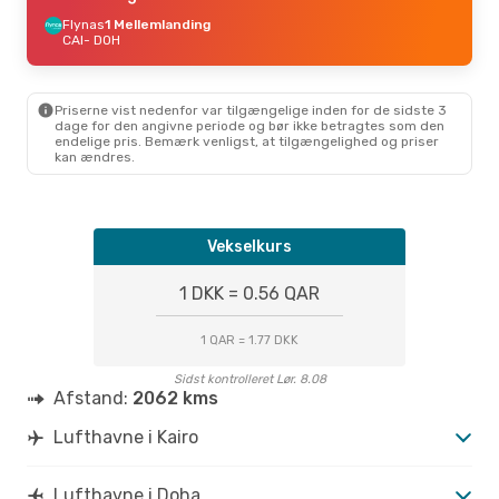
Flynas
1 Mellemlanding
CAI
- DOH
Priserne vist nedenfor var tilgængelige inden for de sidste 3
dage for den angivne periode og bør ikke betragtes som den
endelige pris. Bemærk venligst, at tilgængelighed og priser
kan ændres.
Vekselkurs
1 DKK = 0.56 QAR
1 QAR = 1.77 DKK
Sidst kontrolleret Lør. 8.08
Afstand:
2062 kms
Lufthavne i Kairo
Lufthavne i Doha