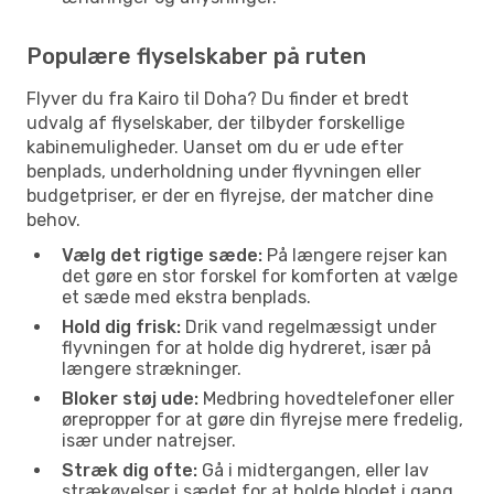
Populære flyselskaber på ruten
Flyver du fra Kairo til Doha? Du finder et bredt
udvalg af flyselskaber, der tilbyder forskellige
kabinemuligheder. Uanset om du er ude efter
benplads, underholdning under flyvningen eller
budgetpriser, er der en flyrejse, der matcher dine
behov.
Vælg det rigtige sæde:
På længere rejser kan
det gøre en stor forskel for komforten at vælge
et sæde med ekstra benplads.
Hold dig frisk:
Drik vand regelmæssigt under
flyvningen for at holde dig hydreret, især på
længere strækninger.
Bloker støj ude:
Medbring hovedtelefoner eller
ørepropper for at gøre din flyrejse mere fredelig,
især under natrejser.
Stræk dig ofte:
Gå i midtergangen, eller lav
strækøvelser i sædet for at holde blodet i gang