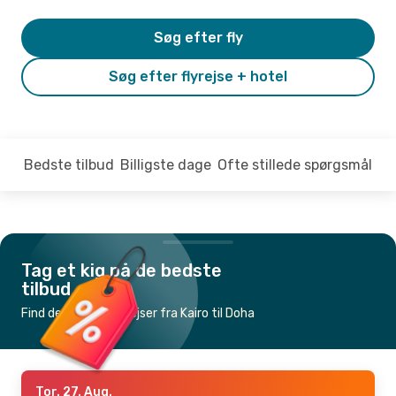
Søg efter fly
Søg efter flyrejse + hotel
Bedste tilbud
Billigste dage
Ofte stillede spørgsmål
Tag et kig på de bedste
tilbud
Find de billigste flyrejser fra Kairo til Doha
Tor. 27. Aug.