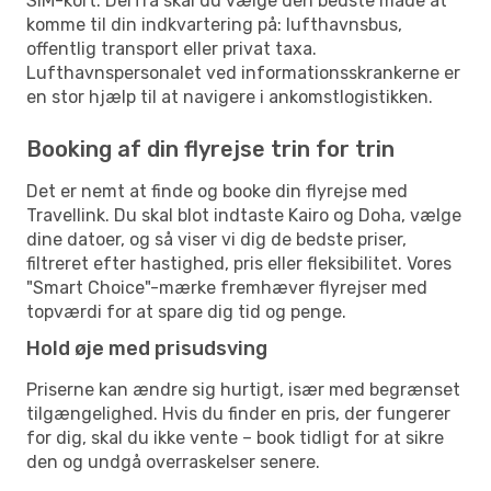
SIM-kort. Derfra skal du vælge den bedste måde at
komme til din indkvartering på: lufthavnsbus,
offentlig transport eller privat taxa.
Lufthavnspersonalet ved informationsskrankerne er
en stor hjælp til at navigere i ankomstlogistikken.
Booking af din flyrejse trin for trin
Det er nemt at finde og booke din flyrejse med
Travellink. Du skal blot indtaste Kairo og Doha, vælge
dine datoer, og så viser vi dig de bedste priser,
filtreret efter hastighed, pris eller fleksibilitet. Vores
"Smart Choice"-mærke fremhæver flyrejser med
topværdi for at spare dig tid og penge.
Hold øje med prisudsving
Priserne kan ændre sig hurtigt, især med begrænset
tilgængelighed. Hvis du finder en pris, der fungerer
for dig, skal du ikke vente – book tidligt for at sikre
den og undgå overraskelser senere.