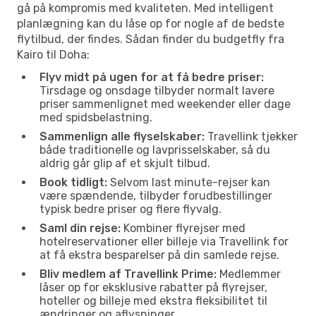
gå på kompromis med kvaliteten. Med intelligent
planlægning kan du låse op for nogle af de bedste
flytilbud, der findes. Sådan finder du budgetfly fra
Kairo til Doha:
Flyv midt på ugen for at få bedre priser:
Tirsdage og onsdage tilbyder normalt lavere
priser sammenlignet med weekender eller dage
med spidsbelastning.
Sammenlign alle flyselskaber:
Travellink tjekker
både traditionelle og lavprisselskaber, så du
aldrig går glip af et skjult tilbud.
Book tidligt:
Selvom last minute-rejser kan
være spændende, tilbyder forudbestillinger
typisk bedre priser og flere flyvalg.
Saml din rejse:
Kombiner flyrejser med
hotelreservationer eller billeje via Travellink for
at få ekstra besparelser på din samlede rejse.
Bliv medlem af Travellink Prime:
Medlemmer
låser op for eksklusive rabatter på flyrejser,
hoteller og billeje med ekstra fleksibilitet til
ændringer og aflysninger.