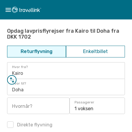
Opdag lavprisflyrejser fra Kairo til Doha fra
DKK 1702
Returflyvning
Enkeltbillet
Hvor fra?
Kairo
Hvor til?
Doha
Passagerer
Hvornår?
1 voksen
Direkte flyvning