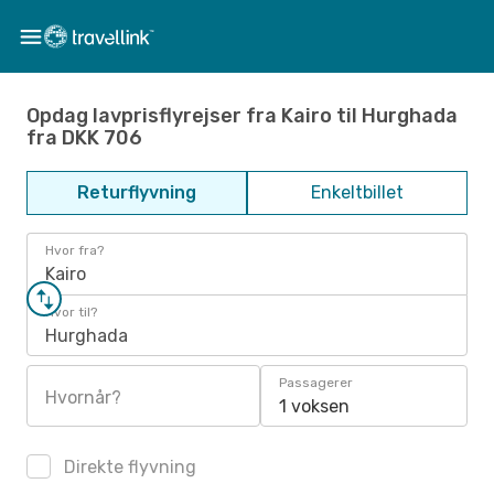
Opdag lavprisflyrejser fra Kairo til Hurghada
fra DKK 706
Returflyvning
Enkeltbillet
Hvor fra?
Kairo
Hvor til?
Hurghada
Passagerer
Hvornår?
1 voksen
Direkte flyvning