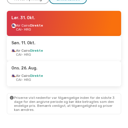
Ons. 9. Sep.
Lør. 31. Okt.
- Tir. 15. Sep.
Nesma Airlines
Air Cairo
Direkte
Direkte
CAI
CAI
- HRG
- HRG
Nesma Airlines
Direkte
HRG
- CAI
Søn. 11. Okt.
Tor. 27. Aug.
Air Cairo
Direkte
- Tor. 3. Sep.
CAI
- HRG
Air Cairo
Direkte
CAI
- HRG
Air Cairo
Direkte
Ons. 26. Aug.
HRG
- CAI
Air Cairo
Direkte
CAI
- HRG
Tir. 13. Okt.
- Tir. 20. Okt.
Air Cairo
Direkte
CAI
- HRG
Priserne vist nedenfor var tilgængelige inden for de sidste 3
Air Cairo
Direkte
dage for den angivne periode og bør ikke betragtes som den
HRG
- CAI
endelige pris. Bemærk venligst, at tilgængelighed og priser
kan ændres.
Fre. 18. Sep.
- Søn. 20. Sep.
Air Cairo
Direkte