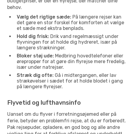
budgetpriser, er der en flyrejse, der matcher dine
behov.
Vælg det rigtige sæde:
På længere rejser kan
det gøre en stor forskel for komforten at vælge
et sæde med ekstra benplads.
Hold dig frisk:
Drik vand regelmæssigt under
flyvningen for at holde dig hydreret, især på
længere strækninger.
Bloker støj ude:
Medbring hovedtelefoner eller
ørepropper for at gøre din flyrejse mere fredelig,
især under natrejser.
Stræk dig ofte:
Gå i midtergangen, eller lav
strækøvelser i sædet for at holde blodet i gang
på længere flyrejser.
Flyvetid og lufthavnsinfo
Uanset om du flyver i forretningsøjemed eller på
ferie, betyder en problemfri rejse, at du er forberedt.
Pak rejsepuder, opladere, en god bog og alle andre
vigtige ting for at forblive afslappet og underholdt.