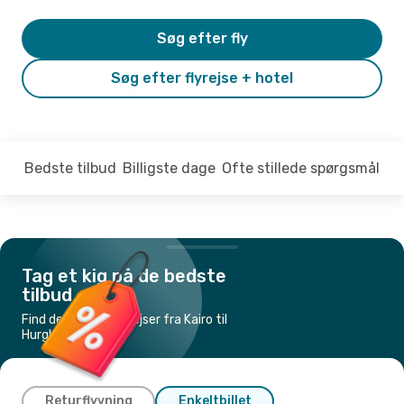
Søg efter fly
Søg efter flyrejse + hotel
Bedste tilbud
Billigste dage
Ofte stillede spørgsmål
Tag et kig på de bedste
tilbud
Find de billigste flyrejser fra Kairo til
Hurghada
Returflyvning
Enkeltbillet