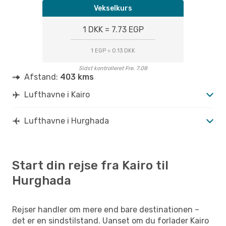
CAI
- HRG
Vekselkurs
Air Cairo
Direkte
HRG
- CAI
1 DKK = 7.73 EGP
1 EGP = 0.13 DKK
Sidst kontrolleret Fre. 7.08
Afstand:
403 kms
Lufthavne i Kairo
Lufthavne i Hurghada
Start din rejse fra Kairo til
Hurghada
Rejser handler om mere end bare destinationen –
det er en sindstilstand. Uanset om du forlader Kairo