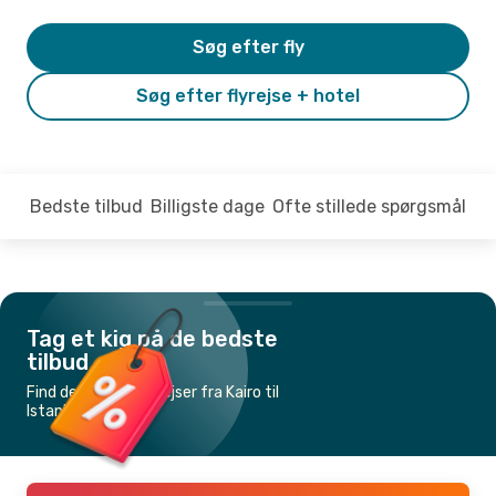
Søg efter fly
Søg efter flyrejse + hotel
Bedste tilbud
Billigste dage
Ofte stillede spørgsmål
Tag et kig på de bedste
tilbud
Find de billigste flyrejser fra Kairo til
Istanbul