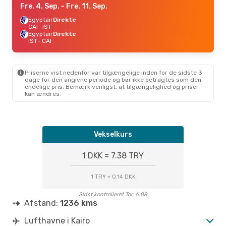
Fre. 4. Sep.
- Fre. 11. Sep.
Egyptair
Direkte
CAI
- IST
Egyptair
Direkte
IST
- CAI
Priserne vist nedenfor var tilgængelige inden for de sidste 3
dage for den angivne periode og bør ikke betragtes som den
endelige pris. Bemærk venligst, at tilgængelighed og priser
kan ændres.
Vekselkurs
1 DKK = 7.38 TRY
1 TRY = 0.14 DKK
Sidst kontrolleret Tor. 6.08
Afstand:
1236 kms
Lufthavne i Kairo