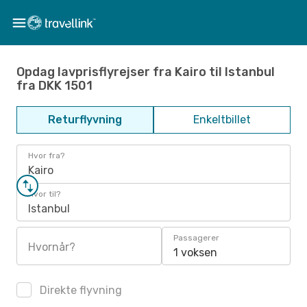
Opdag lavprisflyrejser fra Kairo til Istanbul
fra DKK 1501
Returflyvning
Enkeltbillet
Hvor fra?
Kairo
Hvor til?
Istanbul
Passagerer
Hvornår?
1 voksen
Direkte flyvning