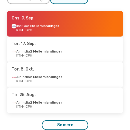
Lør. 29. Aug.
Ons. 9. Sep.
- Ons. 2. Sep.
Qatar Airways
IndiGo
2 Mellemlandinger
1 Mellemlanding
KTM
- CPH
KTM
- CPH
Qatar Airways
1 Mellemlanding
Tor. 17. Sep.
CPH
- KTM
Air India
2 Mellemlandinger
KTM
- CPH
Man. 21. Sep.
- Ons. 23. Sep.
Air India
2 Mellemlandinger
Tor. 8. Okt.
KTM
- CPH
IndiGo
2 Mellemlandinger
Air India
2 Mellemlandinger
CPH
- KTM
KTM
- CPH
Ons. 30. Sep.
- Tor. 1. Okt.
Tir. 25. Aug.
Emirates
1 Mellemlanding
Air India
2 Mellemlandinger
KTM
- CPH
KTM
- CPH
Qatar Airways
1 Mellemlanding
CPH
- KTM
Se mere