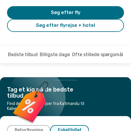
Søg efter fly
Søg efter flyrejse + hotel
Bedste tilbud
Billigste dage
Ofte stillede spørgsmål
Tag et kig på de bedste
tilbud
Find de billigste flyrejser fra Katmandu til
København
Returflyvning
Enkeltbillet