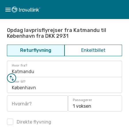
Opdag lavprisflyrejser fra Katmandu til
København fra DKK 2931
Returflyvning
Enkeltbillet
Hvor fra?
Katmandu
Hvor til?
København
Passagerer
Hvornår?
1 voksen
Direkte flyvning