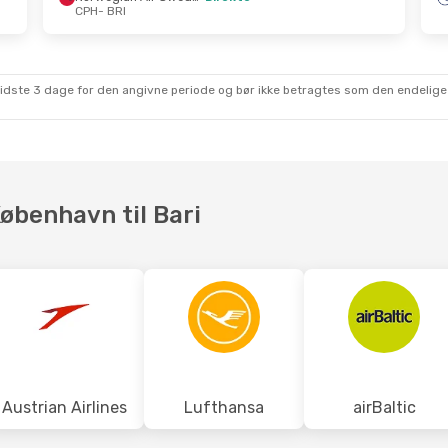
CPH
- BRI
ep.
- Ons. 2. Sep.
Tir. 22. Sep.
- Man
ansa
1 Mellemlanding
Lufthansa
1 Melle
BRI
CPH
- BRI
navian Airlines
Direkte
sidste 3 dage for den angivne periode og bør ikke betragtes som den endelige
CPH
1 Mellemlanding
BRI
- CPH
København til Bari
Austrian Airlines
Lufthansa
airBaltic