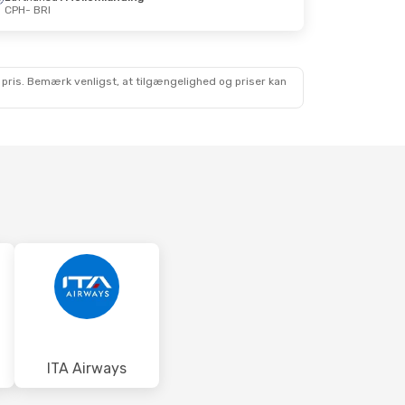
CPH
- BRI
. 28. Sep.
mlanding
Swiss International Air Lines
 pris. Bemærk venligst, at tilgængelighed og priser kan
ITA Airways