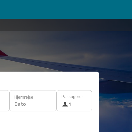
Passagerer
Hjemrejse
Dato
1