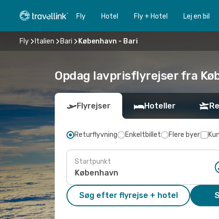
Fly
Hotel
Fly + Hotel
Lej en bil
Fly
Italien
Bari
København - Bari
Opdag lavprisflyrejser fra Kø
Flyrejser
Hoteller
Re
Returflyvning
Enkeltbillet
Flere byer
Kun
Startpunkt
Søg efter flyrejse + hotel
S