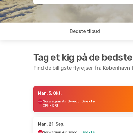
Bedste tilbud
Tag et kig på de bedste
Find de billigste flyrejser fra København t
Man. 5. Okt.
Lør. 12. Sep.
- Man. 14. Sep.
Man. 5. 
Norwegian Air Sweden
Direkte
CPH
- BRI
ITA Airways
2 Mellemlandinger
CPH
- BRI
CPH
- 
Lufthansa
1 Mellemlanding
BRI
- CPH
BRI
- 
Man. 21. Sep.
Norwegian Air Sweden
Direkte