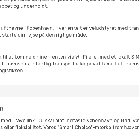
slappet og underholdt.
rre lufthavne i København. Hver enkelt er veludstyret med tra
t starte din rejse på den rigtige måde.
lik til at komme online – enten via Wi-Fi eller med et lokalt 
lufthavnsbus, offentlig transport eller privat taxa. Luftha
ogistikken.
in
 med Travellink. Du skal blot indtaste København og Bari, væl
pris eller fleksibilitet. Vores "Smart Choice"-mærke fremhæve