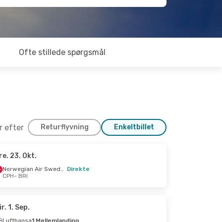
Ofte stillede spørgsmål
er efter
Returflyvning
Enkeltbillet
re. 23. Okt.
. 25. Okt.
Norwegian Air Sweden
Direkte
CPH
- BRI
Norwegian Air Sweden
Direkte
Klm Royal Dutch Airlines
ir. 1. Sep.
Lufthansa
1 Mellemlanding