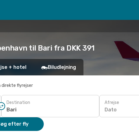
benhavn til Bari fra DKK 391
jse + hotel
Biludlejning
 direkte flyrejser
Destination
Afrejse
Dato
øg efter fly