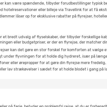
r kan være spændende, tilbyder forudbestillinger typisk bedr
 hotelreservationer eller billeje via Travellink for at få eks
emmer låser op for eksklusive rabatter på flyrejser, hoteller o
er et bredt udvalg af flyselskaber, der tilbyder forskellige 
ingen eller budgetpriser, er der en flyrejse, der matcher di
ejser kan det gøre en stor forskel for komforten at vælge 
 under flyvningen for at holde dig hydreret, især på læng
ner eller ørepropper for at gøre din flyrejse mere fredelig,
ler lav strækøvelser i sædet for at holde blodet i gang på l
ler på ferie, betyder en problemfri rejse, at du er forbered