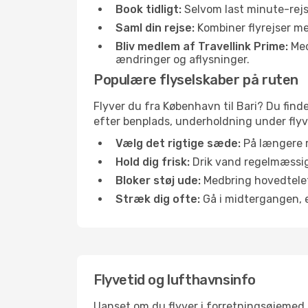
Book tidligt:
Selvom last minute-rejse
Saml din rejse:
Kombiner flyrejser med
Bliv medlem af Travellink Prime:
Medl
ændringer og aflysninger.
Populære flyselskaber på ruten
Flyver du fra København til Bari? Du find
efter benplads, underholdning under flyvn
Vælg det rigtige sæde:
På længere r
Hold dig frisk:
Drik vand regelmæssigt
Bloker støj ude:
Medbring hovedtelefo
Stræk dig ofte:
Gå i midtergangen, el
Flyvetid og lufthavnsinfo
Uanset om du flyver i forretningsøjemed el