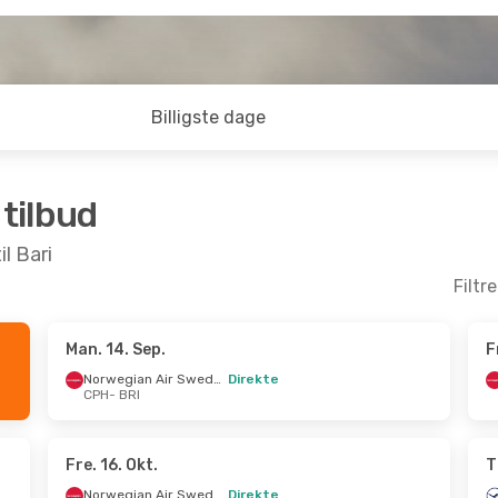
Billigste dage
 tilbud
il Bari
Filtr
Man. 14. Sep.
F
Okt.
- Fre. 9. Okt.
Fre. 23. Okt.
- Søn
Norwegian Air Sweden
Direkte
CPH
- BRI
Norwegian Air Sweden
Direkte
BRI
CPH
- BRI
Norwegian Air Sweden
Direkte
CPH
1 Mellemlanding
BRI
- CPH
Fre. 16. Okt.
T
Norwegian Air Sweden
Direkte