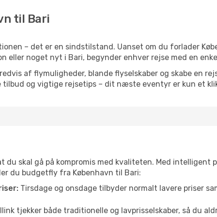
n til Bari
ionen – det er en sindstilstand. Uanset om du forlader Kø
ration eller noget nyt i Bari, begynder enhver rejse med en enk
vis af flymuligheder, blande flyselskaber og skabe en rejsepl
tilbud og vigtige rejsetips – dit næste eventyr er kun et kli
 at du skal gå på kompromis med kvaliteten. Med intelligent 
der du budgetfly fra København til Bari:
iser:
Tirsdage og onsdage tilbyder normalt lavere priser 
link tjekker både traditionelle og lavprisselskaber, så du aldri