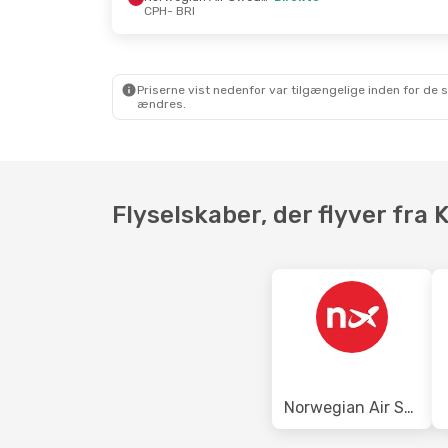
CPH
- BRI
Fre. 16. Okt.
- Tir. 20. Okt.
Tir. 1. S
Norwegian Air Sweden
Direkte
Lufth
CPH
- BRI
CPH
- 
Klm Royal Dutch Airlines
Scandi
Priserne vist nedenfor var tilgængelige inden for de 
1 Mellemlanding
BRI
- 
ændres.
BRI
- CPH
Flyselskaber, der flyver fra 
Norwegian Air Sweden