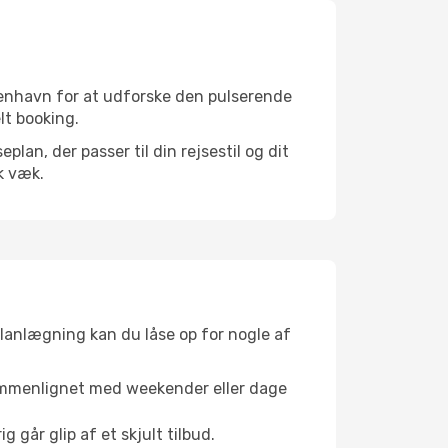
benhavn for at udforske den pulserende
elt booking.
an, der passer til din rejsestil og dit
k væk.
planlægning kan du låse op for nogle af
sammenlignet med weekender eller dage
g går glip af et skjult tilbud.