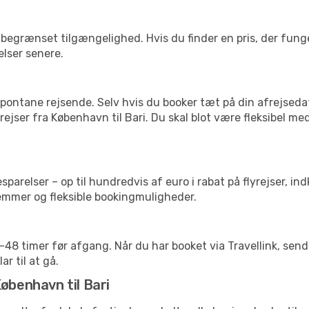
begrænset tilgængelighed. Hvis du finder en pris, der funger
elser senere.
pontane rejsende. Selv hvis du booker tæt på din afrejseda
ejser fra København til Bari. Du skal blot være fleksibel me
arelser – op til hundredvis af euro i rabat på flyrejser, ind
lemmer og fleksible bookingmuligheder.
24-48 timer før afgang. Når du har booket via Travellink, se
ar til at gå.
øbenhavn til Bari