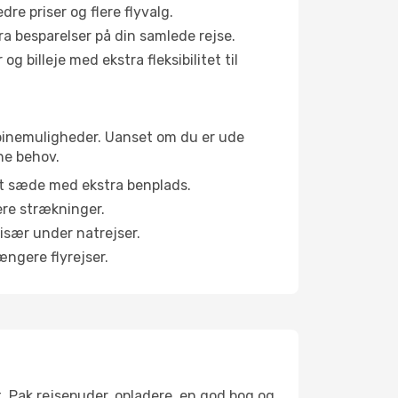
e priser og flere flyvalg.
tra besparelser på din samlede rejse.
g billeje med ekstra fleksibilitet til
kabinemuligheder. Uanset om du er ude
ne behov.
et sæde med ekstra benplads.
ere strækninger.
 især under natrejser.
ængere flyrejser.
t. Pak rejsepuder, opladere, en god bog og