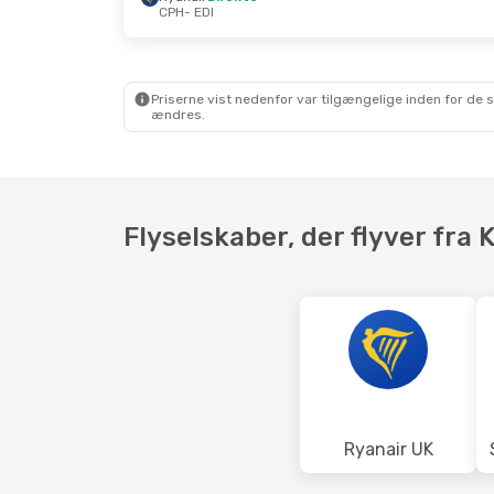
CPH
- EDI
Tor. 3. Sep.
- Tor. 3. Sep.
Man. 12. O
Ryanair
Direkte
Ryanair 
CPH
- EDI
CPH
- EDI
Ryanair
Direkte
Ryanair
D
EDI
- CPH
EDI
- CPH
Priserne vist nedenfor var tilgængelige inden for de 
ændres.
Flyselskaber, der flyver fra
Ryanair UK