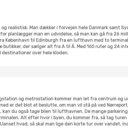
og realistisk. Man dækker i forvejen hele Danmark samt Sy
rfor planlægger man en udvidelse, så man kan gå fra 26 mill
 fra København til Edinburgh fra en lufthavn med to termina
e butikker, der sælger alt fra A til Å. Med 165 ruter og 24 
l destinationer over hele kloden.
n
station og metrostation kommer man let fra centrum og ud
med er det blot at beslutte, om man vil stå på ved Nørrepo
 kan du også tage bilen til lufthavnen. De mange parkering
rminalen. Alt efter hvor i byen, du kommer fra, så tag turen
anset hvad, så skal man lige den korte tur over vandet, i