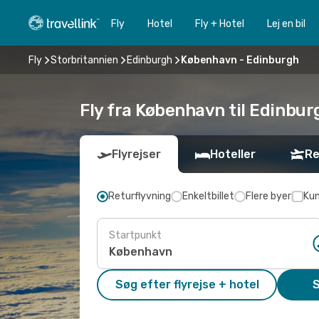
Fly
Hotel
Fly + Hotel
Lej en bil
Fly
Storbritannien
Edinburgh
København - Edinburgh
Fly fra København til Edinbur
Flyrejser
Hoteller
Re
Returflyvning
Enkeltbillet
Flere byer
Kun
Startpunkt
Søg efter flyrejse + hotel
S