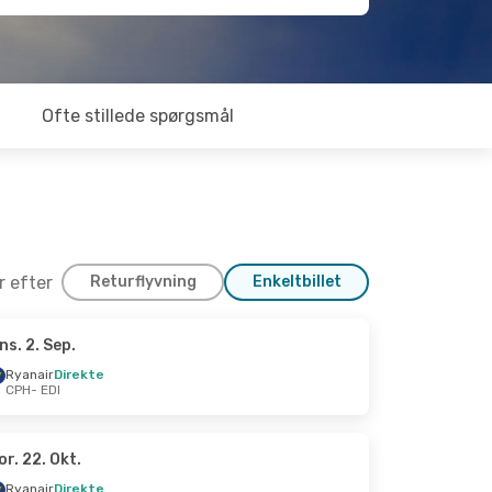
Ofte stillede spørgsmål
er efter
Returflyvning
Enkeltbillet
ns. 2. Sep.
t.
Ryanair
Direkte
CPH
- EDI
or. 22. Okt.
Ryanair
Direkte