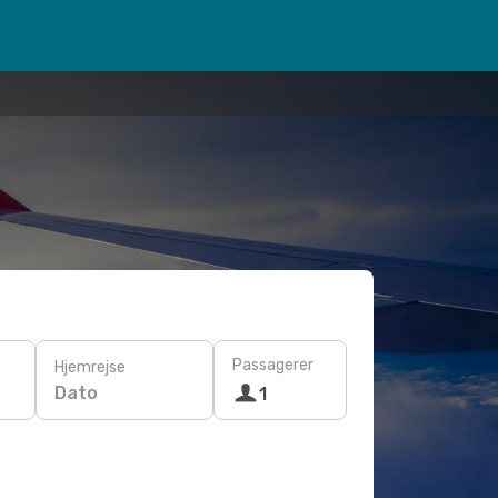
Passagerer
Hjemrejse
Dato
1