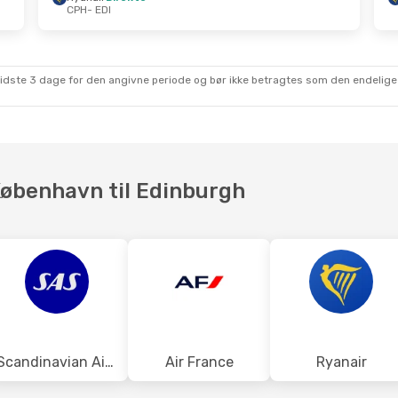
CPH
- EDI
kt.
- Ons. 21. Okt.
Tor. 22. Okt.
- Tir. 27. 
UK
Direkte
Ryanair
Direkte
CPH
- EDI
irekte
Ryanair
Direkte
EDI
- CPH
sidste 3 dage for den angivne periode og bør ikke betragtes som den endelige
 København til Edinburgh
Scandinavian Airlines
Air France
Ryanair