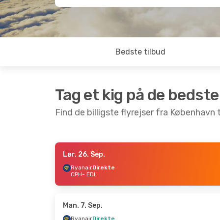
Bedste tilbud
Tag et kig på de bedste
Find de billigste flyrejser fra København 
Lør. 26. Sep.
Lør. 26. Sep.
- Man. 28. Sep.
Man. 24. 
Ryanair
Direkte
CPH
- EDI
Ryanair
Direkte
Ryanair 
CPH
- EDI
CPH
- EDI
Ryanair
Direkte
Ryanair
D
EDI
- CPH
EDI
- CPH
Man. 7. Sep.
Ryanair
Direkte