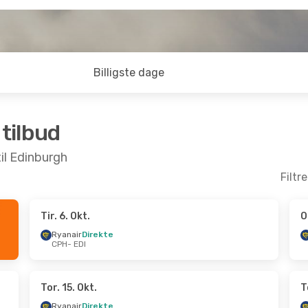
Billigste dage
 tilbud
til Edinburgh
Filtr
Tir. 6. Okt.
O
Aug.
- Tir. 25. Aug.
Tir. 29. Sep.
- Tir. 6. Ok
Ryanair
Direkte
CPH
- EDI
UK
Direkte
Ryanair
Direkte
CPH
- EDI
irekte
Ryanair
Direkte
EDI
- CPH
Tor. 15. Okt.
T
Ryanair
Direkte