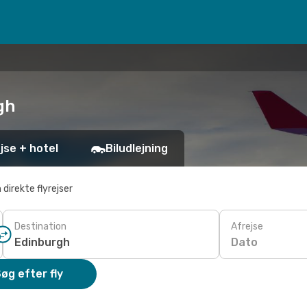
gh
jse + hotel
Biludlejning
 direkte flyrejser
Destination
Afrejse
Dato
øg efter fly