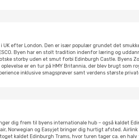
i UK efter London. Den er især populær grundet det smukke
SCO. Byen har en stolt tradition indenfor læring og uddanne
 skotske storby uden et smut forbi Edinburgh Castle. Byens 
oplevelse er en tur på HMY Britannia, der blev brugt som ro
xperience inklusive smagsprøver samt verdens største privat
nger dig frem til byens internationale hub – også kaldet Ed
, Norwegian og Easyjet bringer dig hurtigt afsted. Airlink 10
 toget kaldet Edinburgh Trams, hvor turen tager ca. en halv