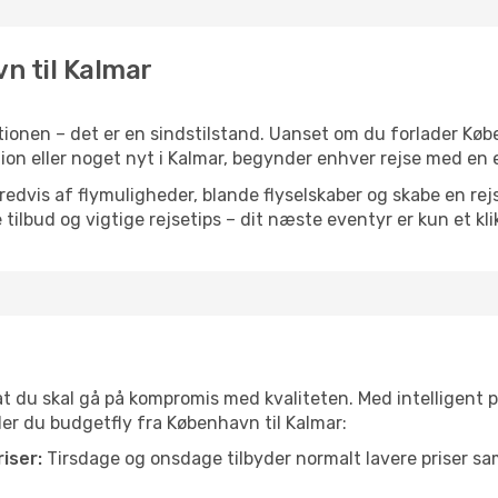
vn til Kalmar
ionen – det er en sindstilstand. Uanset om du forlader Kø
ration eller noget nyt i Kalmar, begynder enhver rejse med en
vis af flymuligheder, blande flyselskaber og skabe en rejsepl
tilbud og vigtige rejsetips – dit næste eventyr er kun et kli
 at du skal gå på kompromis med kvaliteten. Med intelligent 
der du budgetfly fra København til Kalmar:
iser:
Tirsdage og onsdage tilbyder normalt lavere priser 