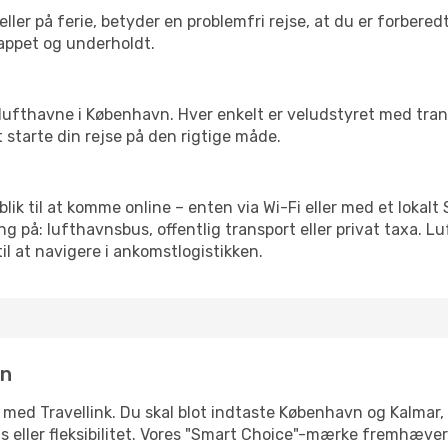
ler på ferie, betyder en problemfri rejse, at du er forbered
slappet og underholdt.
rre lufthavne i København. Hver enkelt er veludstyret med tra
t starte din rejse på den rigtige måde.
eblik til at komme online – enten via Wi-Fi eller med et lokal
g på: lufthavnsbus, offentlig transport eller privat taxa. 
il at navigere i ankomstlogistikken.
in
 med Travellink. Du skal blot indtaste København og Kalmar, 
pris eller fleksibilitet. Vores "Smart Choice"-mærke fremhæve