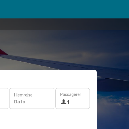
Passagerer
Hjemrejse
Dato
1