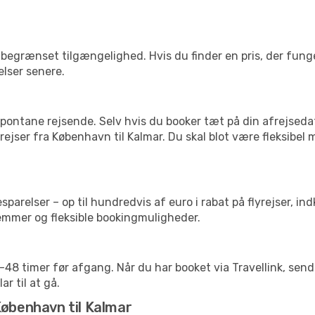
begrænset tilgængelighed. Hvis du finder en pris, der funger
elser senere.
pontane rejsende. Selv hvis du booker tæt på din afrejseda
ejser fra København til Kalmar. Du skal blot være fleksibel
arelser – op til hundredvis af euro i rabat på flyrejser, ind
lemmer og fleksible bookingmuligheder.
24-48 timer før afgang. Når du har booket via Travellink, se
ar til at gå.
København til Kalmar