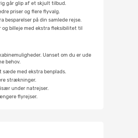
g går glip af et skjult tilbud.
e priser og flere flyvalg.
tra besparelser på din samlede rejse.
g billeje med ekstra fleksibilitet til
ge kabinemuligheder. Uanset om du er ude
ne behov.
et sæde med ekstra benplads.
ere strækninger.
 især under natrejser.
ængere flyrejser.