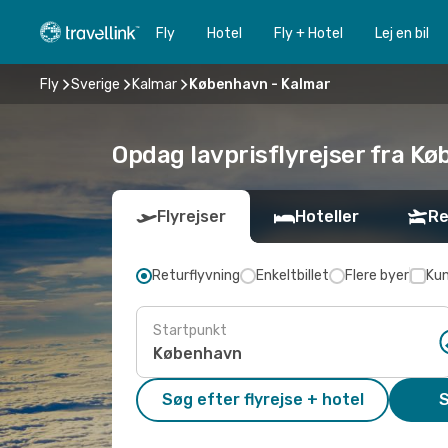
Fly
Hotel
Fly + Hotel
Lej en bil
Fly
Sverige
Kalmar
København - Kalmar
Opdag lavprisflyrejser fra Kø
Flyrejser
Hoteller
Re
Returflyvning
Enkeltbillet
Flere byer
Kun
Startpunkt
Søg efter flyrejse + hotel
S