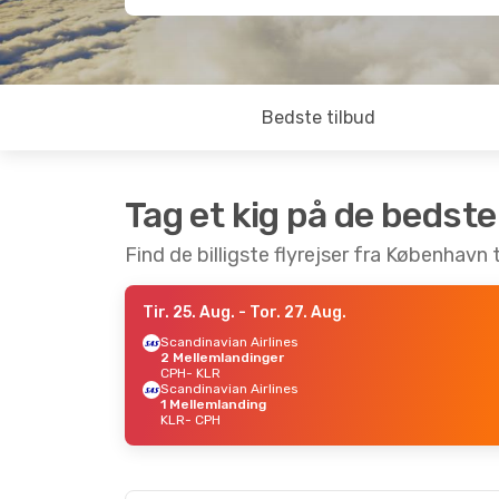
Bedste tilbud
Tag et kig på de bedste
Find de billigste flyrejser fra København 
Tir. 25. Aug.
- Tor. 27. Aug.
Scandinavian Airlines
2 Mellemlandinger
CPH
- KLR
Scandinavian Airlines
1 Mellemlanding
KLR
- CPH