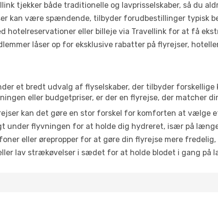
link tjekker både traditionelle og lavprisselskaber, så du aldri
r kan være spændende, tilbyder forudbestillinger typisk bedr
 hotelreservationer eller billeje via Travellink for at få eks
emmer låser op for eksklusive rabatter på flyrejser, hoteller o
nder et bredt udvalg af flyselskaber, der tilbyder forskelli
ingen eller budgetpriser, er der en flyrejse, der matcher di
ejser kan det gøre en stor forskel for komforten at vælge 
 under flyvningen for at holde dig hydreret, især på læng
ner eller ørepropper for at gøre din flyrejse mere fredelig,
ler lav strækøvelser i sædet for at holde blodet i gang på l