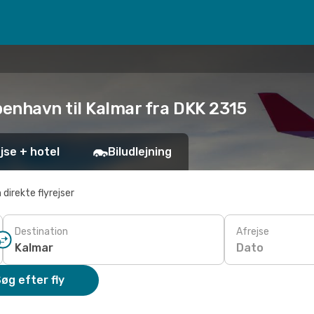
benhavn til Kalmar fra DKK 2315
jse + hotel
Biludlejning
 direkte flyrejser
Destination
Afrejse
Dato
øg efter fly