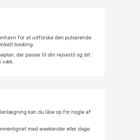
benhavn for at udforske den pulserende
 enkelt booking.
an, der passer til din rejsestil og dit
k væk.
planlægning kan du låse op for nogle af
sammenlignet med weekender eller dage