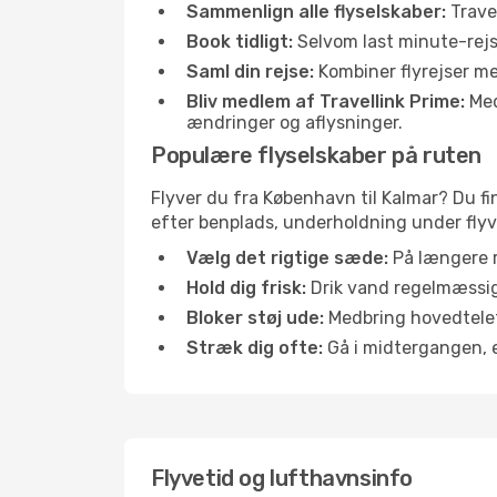
Sammenlign alle flyselskaber:
Travel
Book tidligt:
Selvom last minute-rejse
Saml din rejse:
Kombiner flyrejser med
Bliv medlem af Travellink Prime:
Medl
ændringer og aflysninger.
Populære flyselskaber på ruten
Flyver du fra København til Kalmar? Du fi
efter benplads, underholdning under flyvn
Vælg det rigtige sæde:
På længere r
Hold dig frisk:
Drik vand regelmæssigt
Bloker støj ude:
Medbring hovedtelefo
Stræk dig ofte:
Gå i midtergangen, el
Flyvetid og lufthavnsinfo