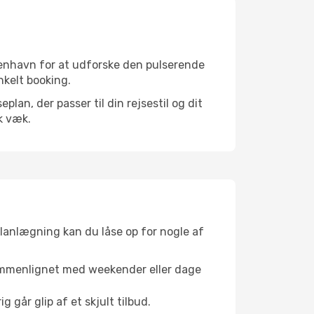
benhavn for at udforske den pulserende
nkelt booking.
an, der passer til din rejsestil og dit
k væk.
planlægning kan du låse op for nogle af
sammenlignet med weekender eller dage
g går glip af et skjult tilbud.