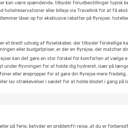
r kan være spændende, tilbyder forudbestillinger typisk bedr
 hotelreservationer eller billeje via Travellink for at få eks
emmer låser op for eksklusive rabatter på flyrejser, hoteller o
er et bredt udvalg af flyselskaber, der tilbyder forskellige
ingen eller budgetpriser, er der en flyrejse, der matcher di
ejser kan det gøre en stor forskel for komforten at vælge 
 under flyvningen for at holde dig hydreret, især på læng
ner eller ørepropper for at gøre din flyrejse mere fredelig,
ler lav strækøvelser i sædet for at holde blodet i gang på l
ler på ferie, betyder en problemfri rejse, at du er forbered