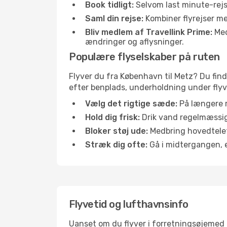
Book tidligt:
Selvom last minute-rejse
Saml din rejse:
Kombiner flyrejser med
Bliv medlem af Travellink Prime:
Medl
ændringer og aflysninger.
Populære flyselskaber på ruten
Flyver du fra København til Metz? Du find
efter benplads, underholdning under flyvn
Vælg det rigtige sæde:
På længere r
Hold dig frisk:
Drik vand regelmæssigt
Bloker støj ude:
Medbring hovedtelefo
Stræk dig ofte:
Gå i midtergangen, el
Flyvetid og lufthavnsinfo
Uanset om du flyver i forretningsøjemed el