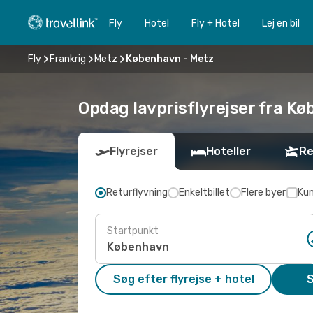
Fly
Hotel
Fly + Hotel
Lej en bil
Fly
Frankrig
Metz
København - Metz
Opdag lavprisflyrejser fra Kø
Flyrejser
Hoteller
Re
Returflyvning
Enkeltbillet
Flere byer
Kun
Startpunkt
Søg efter flyrejse + hotel
S