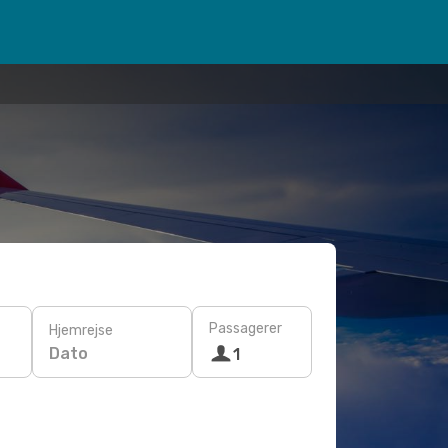
Passagerer
Hjemrejse
Dato
1