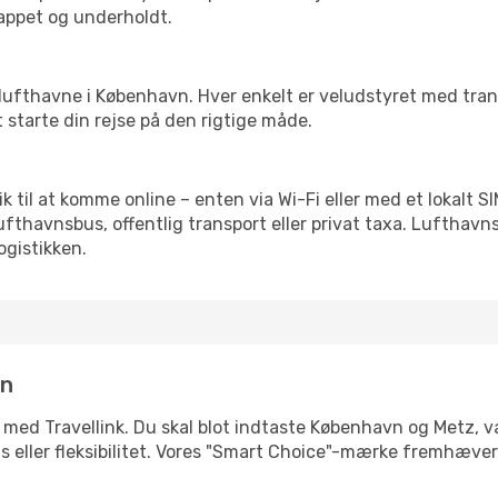
slappet og underholdt.
rre lufthavne i København. Hver enkelt er veludstyret med tra
t starte din rejse på den rigtige måde.
lik til at komme online – enten via Wi-Fi eller med et lokalt
lufthavnsbus, offentlig transport eller privat taxa. Luftha
ogistikken.
in
 med Travellink. Du skal blot indtaste København og Metz, væ
pris eller fleksibilitet. Vores "Smart Choice"-mærke fremhæve