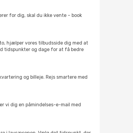
er for dig, skal du ikke vente – book
to, hjælper vores tilbudsside dig med at
ed tidspunkter og dage for at få bedre
kvartering og billeje. Rejs smartere med
nder vi dig en påmindelses-e-mail med
il ro i lavsæsonen. Vælg det tidspunkt, der