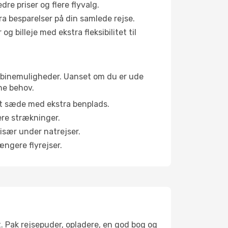
e priser og flere flyvalg.
tra besparelser på din samlede rejse.
g billeje med ekstra fleksibilitet til
 kabinemuligheder. Uanset om du er ude
ne behov.
et sæde med ekstra benplads.
ere strækninger.
 især under natrejser.
ængere flyrejser.
t. Pak rejsepuder, opladere, en god bog og