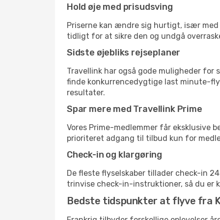
Hold øje med prisudsving
Priserne kan ændre sig hurtigt, især med 
tidligt for at sikre den og undgå overrask
Sidste øjebliks rejseplaner
Travellink har også gode muligheder for s
finde konkurrencedygtige last minute-flyr
resultater.
Spar mere med Travellink Prime
Vores Prime-medlemmer får eksklusive besp
prioriteret adgang til tilbud kun for med
Check-in og klargøring
De fleste flyselskaber tillader check-in 
trinvise check-in-instruktioner, så du er kl
Bedste tidspunkter at flyve fra 
Frankrig tilbyder forskellige oplevelser år