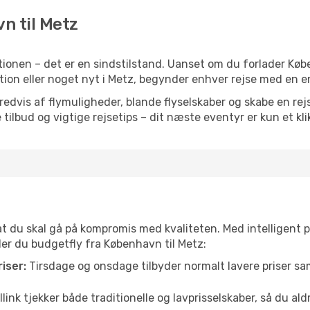
vn til Metz
ionen – det er en sindstilstand. Uanset om du forlader Kø
iration eller noget nyt i Metz, begynder enhver rejse med en e
vis af flymuligheder, blande flyselskaber og skabe en rejsepl
tilbud og vigtige rejsetips – dit næste eventyr er kun et kli
 at du skal gå på kompromis med kvaliteten. Med intelligent 
nder du budgetfly fra København til Metz:
iser:
Tirsdage og onsdage tilbyder normalt lavere priser 
link tjekker både traditionelle og lavprisselskaber, så du aldri