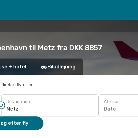
benhavn til Metz fra DKK 8857
jse + hotel
Biludlejning
 direkte flyrejser
Destination
Afrejse
Dato
øg efter fly