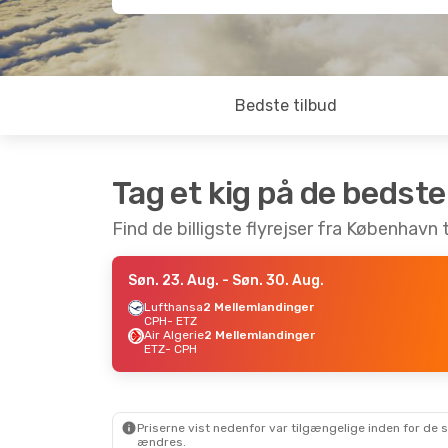
Bedste tilbud
Tag et kig på de bedste
Find de billigste flyrejser fra København 
Søn. 23. Aug.
- Søn. 30. Aug.
Lufthansa
2 Mellemlandinger
CPH
- ETZ
Air Algerie
2 Mellemlandinger
ETZ
- CPH
Priserne vist nedenfor var tilgængelige inden for de 
ændres.