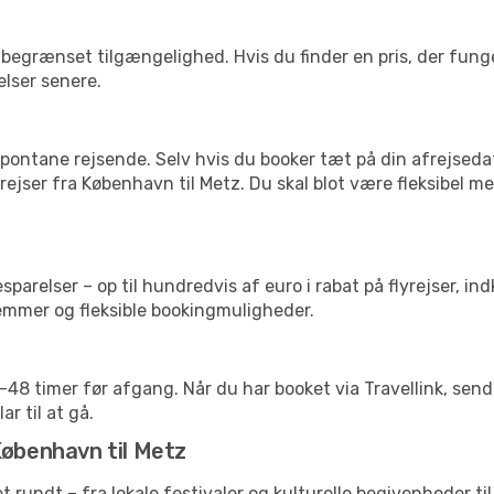
begrænset tilgængelighed. Hvis du finder en pris, der funger
elser senere.
pontane rejsende. Selv hvis du booker tæt på din afrejseda
ejser fra København til Metz. Du skal blot være fleksibel m
arelser – op til hundredvis af euro i rabat på flyrejser, ind
lemmer og fleksible bookingmuligheder.
24-48 timer før afgang. Når du har booket via Travellink, se
ar til at gå.
København til Metz
et rundt – fra lokale festivaler og kulturelle begivenheder t